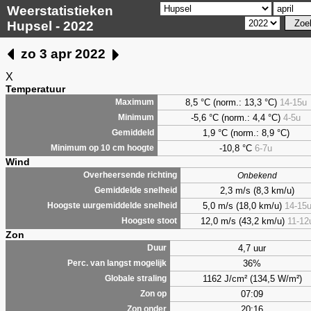
Weerstatistieken
Hupsel - 2022
zo 3 apr 2022
X
Temperatuur
8,5
°C (norm.: 13,3 °C)
14-15u
Maximum
-5,6
°C (norm.: 4,4 °C)
4-5u
Minimum
1,9
°C (norm.: 8,9 °C)
Gemiddeld
-10,8 °C
6-7u
Minimum op 10 cm hoogte
Wind
Overheersende richting
Onbekend
2,3 m/s (8,3 km/u)
Gemiddelde snelheid
5,0 m/s (18,0 km/u)
14-15
Hoogste uurgemiddelde snelheid
12,0 m/s (43,2 km/u)
11-12
Hoogste stoot
Zon
4,7 uur
Duur
36%
Perc. van langst mogelijk
1162 J/cm² (134,5 W/m²)
Globale straling
07:09
Zon op
20:16
Zon onder