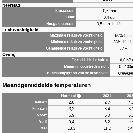
Neerslag
0,5 mm
Etmaalsom
0,4 uur
Duur
0,5 mm
11-12u
Hoogste uursom
Luchtvochtigheid
90%
5-6u
Maximale relatieve vochtigheid
58%
10-11
Minimale relatieve vochtigheid
77%
Gemiddelde relatieve vochtigheid
Overig
0,0 hP
Gemiddelde luchtdruk
0 - 100
Minimum opgetreden zicht
Bedekkingsgraad van de bovenlucht
Onbeken
Maandgemiddelde temperaturen
Normaal
2021
20
2,8
2,7
4,
Januari
3,2
3,4
6,
Februari
5,9
6,0
6,
Maart
9,4
6,2
April
8,
13,3
11,2
Mei
14,