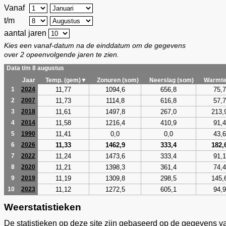
Vanaf
t/m
aantal jaren
Kies een vanaf-datum na de einddatum om de gegevens
over 2 opeenvolgende jaren te zien.
Data t/m 8 augustus
Jaar
Temp. (gem)▼
Zonuren (som)
Neerslag (som)
Warmte
11,77
1094,6
656,8
75,7
1
2024
11,73
1114,8
616,8
57,7
2
2007
11,61
1497,8
267,0
213,
3
2018
11,58
1216,4
410,9
91,4
4
2014
11,41
0,0
0,0
43,6
5
1990
11,33
1462,9
333,4
182,
6
2026
11,24
1473,6
333,4
91,1
7
2022
11,21
1398,3
361,4
74,4
8
2020
11,19
1309,8
298,5
145,
9
2019
11,12
1272,5
605,1
94,9
10
2023
Weerstatistieken
De statistieken op deze site zijn gebaseerd op de gegevens v