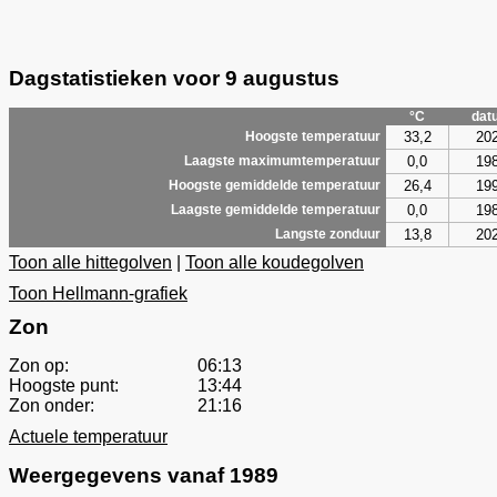
Dagstatistieken voor 9 augustus
°C
dat
33,2
20
Hoogste temperatuur
0,0
19
Laagste maximumtemperatuur
26,4
19
Hoogste gemiddelde temperatuur
0,0
19
Laagste gemiddelde temperatuur
13,8
20
Langste zonduur
Toon alle hittegolven
|
Toon alle koudegolven
Toon Hellmann-grafiek
Zon
Zon op:
06:13
Hoogste punt:
13:44
Zon onder:
21:16
Actuele temperatuur
Weergegevens vanaf 1989