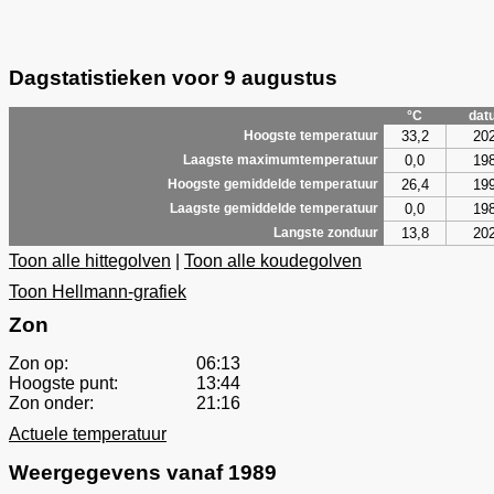
Dagstatistieken voor 9 augustus
°C
dat
33,2
20
Hoogste temperatuur
0,0
19
Laagste maximumtemperatuur
26,4
19
Hoogste gemiddelde temperatuur
0,0
19
Laagste gemiddelde temperatuur
13,8
20
Langste zonduur
Toon alle hittegolven
|
Toon alle koudegolven
Toon Hellmann-grafiek
Zon
Zon op:
06:13
Hoogste punt:
13:44
Zon onder:
21:16
Actuele temperatuur
Weergegevens vanaf 1989