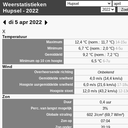
Weerstatistieken
Hupsel - 2022
di 5 apr 2022
X
Temperatuur
12,4 °C (norm.: 11,7 °C)
14-15u
Maximum
6,7
°C (norm.: 2,0 °C)
4-5u
Minimum
9,2
°C (norm.: 7,2 °C)
Gemiddeld
6,5
°C
6-7u
Minimum op 10 cm hoogte
Wind
Overheersende richting
Onbekend
4,0 m/s (14,4 km/u)
Gemiddelde snelheid
6,0 m/s (21,6 km/u)
17-18
Hoogste uurgemiddelde snelheid
12,0 m/s (43,2 km/u)
12-13
Hoogste stoot
Zon
0,4 uur
Duur
3%
Perc. van langst mogelijk
602 J/cm² (69,7 W/m²)
Globale straling
07:04
Zon op
20:19
Zon onder