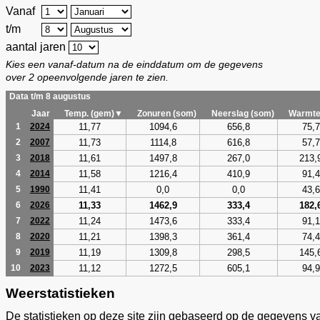
Vanaf
t/m
aantal jaren
Kies een vanaf-datum na de einddatum om de gegevens
over 2 opeenvolgende jaren te zien.
Data t/m 8 augustus
Jaar
Temp. (gem)▼
Zonuren (som)
Neerslag (som)
Warmte
11,77
1094,6
656,8
75,7
1
2024
11,73
1114,8
616,8
57,7
2
2007
11,61
1497,8
267,0
213,
3
2018
11,58
1216,4
410,9
91,4
4
2014
11,41
0,0
0,0
43,6
5
1990
11,33
1462,9
333,4
182,
6
2026
11,24
1473,6
333,4
91,1
7
2022
11,21
1398,3
361,4
74,4
8
2020
11,19
1309,8
298,5
145,
9
2019
11,12
1272,5
605,1
94,9
10
2023
Weerstatistieken
De statistieken op deze site zijn gebaseerd op de gegevens v