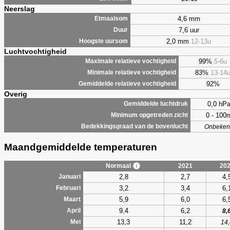
Neerslag
4,6 mm
Etmaalsom
7,6 uur
Duur
2,0 mm
12-13u
Hoogste uursom
Luchtvochtigheid
99%
5-6u
Maximale relatieve vochtigheid
83%
13-14
Minimale relatieve vochtigheid
92%
Gemiddelde relatieve vochtigheid
Overig
0,0 hP
Gemiddelde luchtdruk
0 - 100
Minimum opgetreden zicht
Bedekkingsgraad van de bovenlucht
Onbeken
Maandgemiddelde temperaturen
Normaal
2021
20
2,8
2,7
4,
Januari
3,2
3,4
6,
Februari
5,9
6,0
6,
Maart
9,4
6,2
April
8,
13,3
11,2
Mei
14,