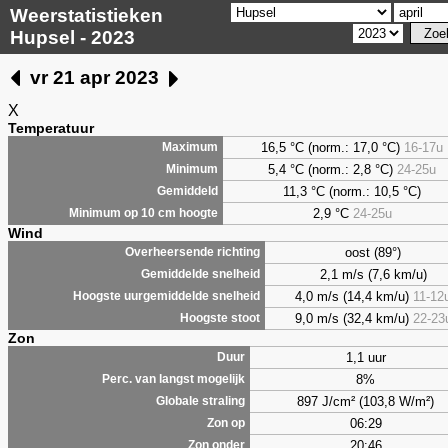
Weerstatistieken
Hupsel - 2023
vr 21 apr 2023
X
Temperatuur
16,5 °C (norm.: 17,0 °C)
16-17u
Maximum
5,4
°C (norm.: 2,8 °C)
24-25u
Minimum
11,3 °C (norm.: 10,5 °C)
Gemiddeld
2,9
°C
24-25u
Minimum op 10 cm hoogte
Wind
oost (89°)
Overheersende richting
2,1 m/s (7,6 km/u)
Gemiddelde snelheid
4,0 m/s (14,4 km/u)
11-12
Hoogste uurgemiddelde snelheid
9,0 m/s (32,4 km/u)
22-23
Hoogste stoot
Zon
1,1 uur
Duur
8%
Perc. van langst mogelijk
897 J/cm² (103,8 W/m²)
Globale straling
06:29
Zon op
20:46
Zon onder