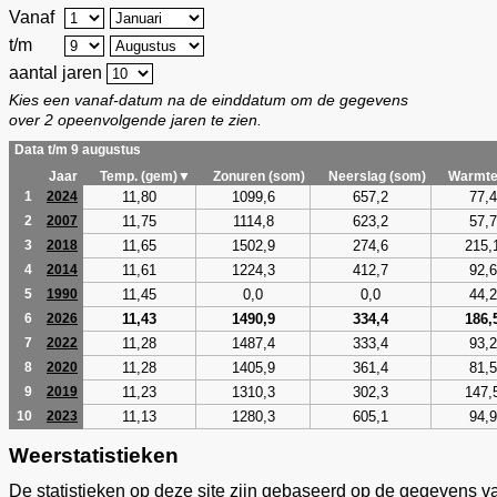
Vanaf
t/m
aantal jaren
Kies een vanaf-datum na de einddatum om de gegevens
over 2 opeenvolgende jaren te zien.
Data t/m 9 augustus
Jaar
Temp. (gem)▼
Zonuren (som)
Neerslag (som)
Warmte
11,80
1099,6
657,2
77,4
1
2024
11,75
1114,8
623,2
57,7
2
2007
11,65
1502,9
274,6
215,
3
2018
11,61
1224,3
412,7
92,6
4
2014
11,45
0,0
0,0
44,2
5
1990
11,43
1490,9
334,4
186,
6
2026
11,28
1487,4
333,4
93,2
7
2022
11,28
1405,9
361,4
81,5
8
2020
11,23
1310,3
302,3
147,
9
2019
11,13
1280,3
605,1
94,9
10
2023
Weerstatistieken
De statistieken op deze site zijn gebaseerd op de gegevens v