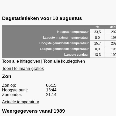
Dagstatistieken voor 10 augustus
°C
dat
33,5
20
Hoogste temperatuur
0,0
19
Laagste maximumtemperatuur
25,7
20
Hoogste gemiddelde temperatuur
0,0
19
Laagste gemiddelde temperatuur
13,3
19
Langste zonduur
Toon alle hittegolven
|
Toon alle koudegolven
Toon Hellmann-grafiek
Zon
Zon op:
06:15
Hoogste punt:
13:44
Zon onder:
21:14
Actuele temperatuur
Weergegevens vanaf 1989