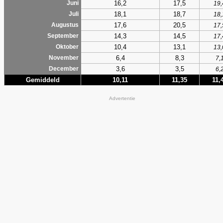
16,2
17,5
Juni
19,
18,1
18,7
Juli
18,
17,6
20,5
Augustus
17,
14,3
14,5
September
17,
10,4
13,1
Oktober
13,
6,4
8,3
November
7,
3,6
3,5
December
6,
Gemiddeld
10,11
11,35
11,
Advertentie