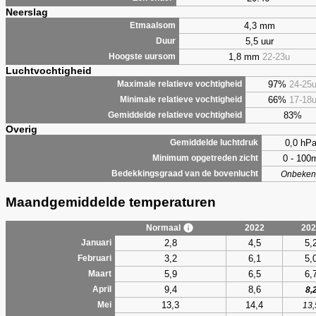
Neerslag
4,3 mm
Etmaalsom
5,5 uur
Duur
1,8 mm
22-23u
Hoogste uursom
Luchtvochtigheid
97%
24-25
Maximale relatieve vochtigheid
66%
17-18
Minimale relatieve vochtigheid
83%
Gemiddelde relatieve vochtigheid
Overig
0,0 hP
Gemiddelde luchtdruk
0 - 100
Minimum opgetreden zicht
Bedekkingsgraad van de bovenlucht
Onbeken
Maandgemiddelde temperaturen
Normaal
2022
202
2,8
4,5
5,
Januari
3,2
6,1
5,
Februari
5,9
6,5
6,
Maart
9,4
8,6
April
8,
13,3
14,4
Mei
13,