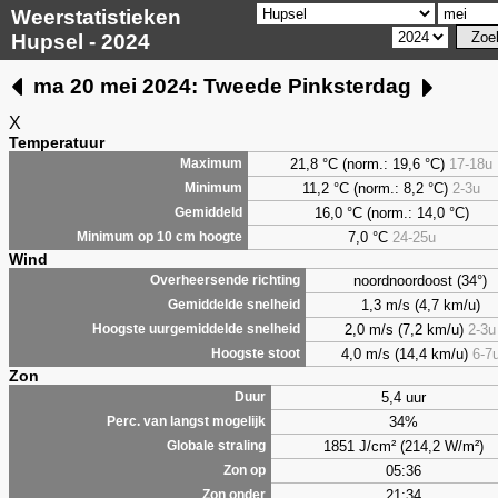
Weerstatistieken
Hupsel - 2024
ma 20 mei 2024: Tweede Pinksterdag
X
Temperatuur
21,8 °C (norm.: 19,6 °C)
17-18u
Maximum
11,2 °C (norm.: 8,2 °C)
2-3u
Minimum
16,0 °C (norm.: 14,0 °C)
Gemiddeld
7,0
°C
24-25u
Minimum op 10 cm hoogte
Wind
noordnoordoost (34°)
Overheersende richting
1,3 m/s (4,7 km/u)
Gemiddelde snelheid
2,0 m/s (7,2 km/u)
2-3u
Hoogste uurgemiddelde snelheid
4,0 m/s (14,4 km/u)
6-7
Hoogste stoot
Zon
5,4 uur
Duur
34%
Perc. van langst mogelijk
1851 J/cm² (214,2 W/m²)
Globale straling
05:36
Zon op
21:34
Zon onder