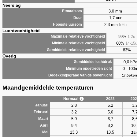
Neerslag
3,0 mm
Etmaalsom
1,7 uur
Duur
2,3 mm
5-6u
Hoogste uursom
Luchtvochtigheid
99%
1-2u
Maximale relatieve vochtigheid
60%
14-15
Minimale relatieve vochtigheid
83%
Gemiddelde relatieve vochtigheid
Overig
0,0 hP
Gemiddelde luchtdruk
0 - 100
Minimum opgetreden zicht
Bedekkingsgraad van de bovenlucht
Onbeken
Maandgemiddelde temperaturen
Normaal
2023
202
2,8
5,2
3,
Januari
3,2
5,0
7,
Februari
5,9
6,7
8,
Maart
9,4
8,2
10,
April
13,3
13,5
Mei
15,