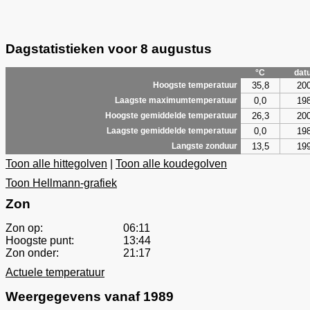
Dagstatistieken voor 8 augustus
°C
dat
35,8
20
Hoogste temperatuur
0,0
19
Laagste maximumtemperatuur
26,3
20
Hoogste gemiddelde temperatuur
0,0
19
Laagste gemiddelde temperatuur
13,5
19
Langste zonduur
Toon alle hittegolven
|
Toon alle koudegolven
Toon Hellmann-grafiek
Zon
Zon op:
06:11
Hoogste punt:
13:44
Zon onder:
21:17
Actuele temperatuur
Weergegevens vanaf 1989