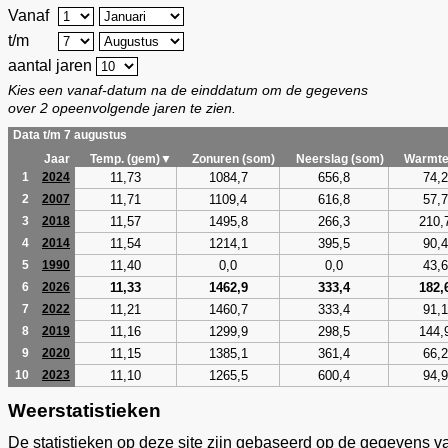
Vanaf
t/m
aantal jaren
Kies een vanaf-datum na de einddatum om de gegevens
over 2 opeenvolgende jaren te zien.
Data t/m 7 augustus
Jaar
Temp. (gem)▼
Zonuren (som)
Neerslag (som)
Warmte
11,73
1084,7
656,8
74,2
1
2024
11,71
1109,4
616,8
57,7
2
2007
11,57
1495,8
266,3
210,
3
2018
11,54
1214,1
395,5
90,4
4
2014
11,40
0,0
0,0
43,6
5
1990
11,33
1462,9
333,4
182,
6
2026
11,21
1460,7
333,4
91,1
7
2022
11,16
1299,9
298,5
144,
8
2019
11,15
1385,1
361,4
66,2
9
2020
11,10
1265,5
600,4
94,9
10
2023
Weerstatistieken
De statistieken op deze site zijn gebaseerd op de gegevens v