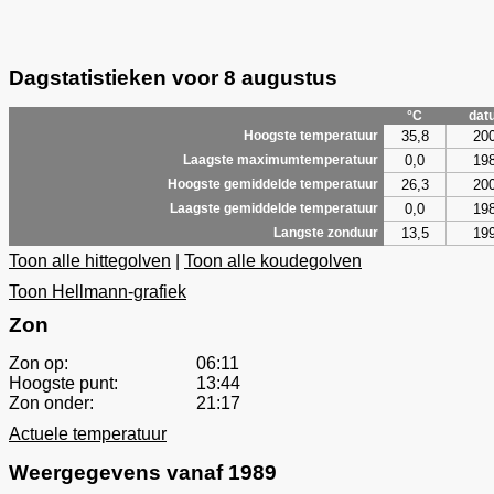
Dagstatistieken voor 8 augustus
°C
dat
35,8
20
Hoogste temperatuur
0,0
19
Laagste maximumtemperatuur
26,3
20
Hoogste gemiddelde temperatuur
0,0
19
Laagste gemiddelde temperatuur
13,5
19
Langste zonduur
Toon alle hittegolven
|
Toon alle koudegolven
Toon Hellmann-grafiek
Zon
Zon op:
06:11
Hoogste punt:
13:44
Zon onder:
21:17
Actuele temperatuur
Weergegevens vanaf 1989