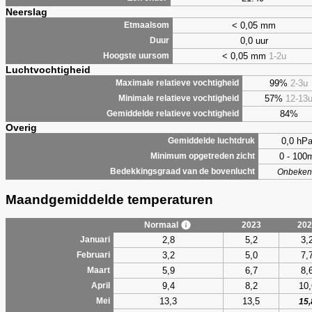
Neerslag
< 0,05 mm
Etmaalsom
0,0 uur
Duur
< 0,05 mm
1-2u
Hoogste uursom
Luchtvochtigheid
99%
2-3u
Maximale relatieve vochtigheid
57%
12-13
Minimale relatieve vochtigheid
84%
Gemiddelde relatieve vochtigheid
Overig
0,0 hP
Gemiddelde luchtdruk
0 - 100
Minimum opgetreden zicht
Bedekkingsgraad van de bovenlucht
Onbeken
Maandgemiddelde temperaturen
Normaal
2023
202
2,8
5,2
3,
Januari
3,2
5,0
7,
Februari
5,9
6,7
8,
Maart
9,4
8,2
10,
April
13,3
13,5
Mei
15,