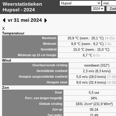
Weerstatistieken
Hupsel - 2024
vr 31 mei 2024
X
Temperatuur
20,9 °C (norm.: 20,1 °C)
14-15u
Maximum
9,9
°C (norm.: 9,2 °C)
2-3u
Minimum
15,0 °C (norm.: 15,0 °C)
Gemiddeld
6,7
°C
6-7u
Minimum op 10 cm hoogte
Wind
noordwest (312°)
Overheersende richting
2,3 m/s (8,3 km/u)
Gemiddelde snelheid
5,0 m/s (18,0 km/u)
17-18
Hoogste uurgemiddelde snelheid
9,0 m/s (32,4 km/u)
14-15
Hoogste stoot
Zon
5,5 uur
Duur
34%
Perc. van langst mogelijk
1831 J/cm² (211,9 W/m²)
Globale straling
05:24
Zon op
21:49
Zon onder