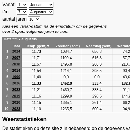
Vanaf
t/m
aantal jaren
Kies een vanaf-datum na de einddatum om de gegevens
over 2 opeenvolgende jaren te zien.
Data t/m 7 augustus
Jaar
Temp. (gem)▼
Zonuren (som)
Neerslag (som)
Warmte
11,73
1084,7
656,8
74,2
1
2024
11,71
1109,4
616,8
57,7
2
2007
11,57
1495,8
266,3
210,
3
2018
11,54
1214,1
395,5
90,4
4
2014
11,40
0,0
0,0
43,6
5
1990
11,33
1462,9
333,4
182,
6
2026
11,21
1460,7
333,4
91,1
7
2022
11,16
1299,9
298,5
144,
8
2019
11,15
1385,1
361,4
66,2
9
2020
11,10
1265,5
600,4
94,9
10
2023
Weerstatistieken
De statistieken op deze site zijn gebaseerd op de gegevens v