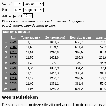
Vanaf
t/m
aantal jaren
Kies een vanaf-datum na de einddatum om de gegevens
over 2 opeenvolgende jaren te zien.
Data t/m 6 augustus
Jaar
Temp. (gem)▼
Zonuren (som)
Neerslag (som)
Warmte
11,70
1081,6
655,7
73,6
1
2024
11,68
1109,4
614,4
57,7
2
2007
11,51
1210,6
395,5
90,4
3
2014
11,50
1482,6
266,3
201,
4
2018
11,39
0,0
0,0
43,6
5
1990
11,33
1462,9
334,2
182,
6
2026
11,18
1447,0
333,4
91,1
7
2022
11,12
1290,7
298,5
143,
8
2019
11,09
1371,1
361,4
59,9
9
2020
11,08
1259,0
591,2
94,9
10
2023
Weerstatistieken
De statistieken op deze site zijn gebaseerd op de gegevens v