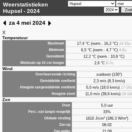
Weerstatistieken
Hupsel - 2024
za 4 mei 2024
X
Temperatuur
17,4 °C (norm.: 16,2 °C)
14-15u
Maximum
6,5
°C (norm.: 4,7 °C)
4-5u
Minimum
12,2 °C (norm.: 10,8 °C)
Gemiddeld
2,6
°C
6-7u
Minimum op 10 cm hoogte
Wind
zuidoost (130°)
Overheersende richting
2,3 m/s (8,3 km/u)
Gemiddelde snelheid
5,0 m/s (18,0 km/u)
17-18
Hoogste uurgemiddelde snelheid
11,0 m/s (39,6 km/u)
18-19
Hoogste stoot
Zon
5,0 uur
Duur
33%
Perc. van langst mogelijk
1610 J/cm² (186,3 W/m²)
Globale straling
06:02
Zon op
21:09
Zon onder