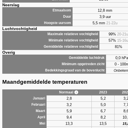
Neerslag
12,8 mm
Etmaalsom
3,9 uur
Duur
5,5 mm
21-22u
Hoogste uursom
Luchtvochtigheid
99%
20-21
Maximale relatieve vochtigheid
57%
15-16
Minimale relatieve vochtigheid
81%
Gemiddelde relatieve vochtigheid
Overig
0,0 hP
Gemiddelde luchtdruk
0 - 100
Minimum opgetreden zicht
Bedekkingsgraad van de bovenlucht
Onbeken
Maandgemiddelde temperaturen
Normaal
2023
202
2,8
5,2
3,
Januari
3,2
5,0
7,
Februari
5,9
6,7
8,
Maart
9,4
8,2
10,
April
13,3
13,5
Mei
15,