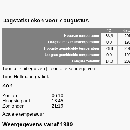
Dagstatistieken voor 7 augustus
°C
dat
36,6
20
Hoogste temperatuur
0,0
19
Laagste maximumtemperatuur
26,8
20
Hoogste gemiddelde temperatuur
0,0
19
Laagste gemiddelde temperatuur
14,0
20
Langste zonduur
Toon alle hittegolven
|
Toon alle koudegolven
Toon Hellmann-grafiek
Zon
Zon op:
06:10
Hoogste punt:
13:45
Zon onder:
21:19
Actuele temperatuur
Weergegevens vanaf 1989