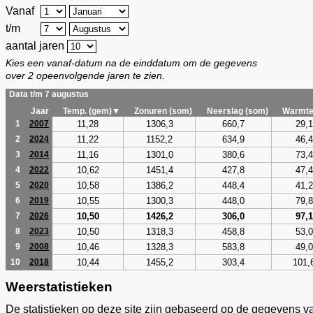
Vanaf
t/m
aantal jaren
Kies een vanaf-datum na de einddatum om de gegevens
over 2 opeenvolgende jaren te zien.
Data t/m 7 augustus
Jaar
Temp. (gem)▼
Zonuren (som)
Neerslag (som)
Warmte
11,28
1306,3
660,7
29,1
1
2007
11,22
1152,2
634,9
46,4
2
2024
11,16
1301,0
380,6
73,4
3
2014
10,62
1451,4
427,8
47,4
4
2022
10,58
1386,2
448,4
41,2
5
2020
10,55
1300,3
448,0
79,8
6
2019
10,50
1426,2
306,0
97,1
7
2026
10,50
1318,3
458,8
53,0
8
2023
10,46
1328,3
583,8
49,0
9
2008
10,44
1455,2
303,4
101,
10
2018
Weerstatistieken
De statistieken op deze site zijn gebaseerd op de gegevens v