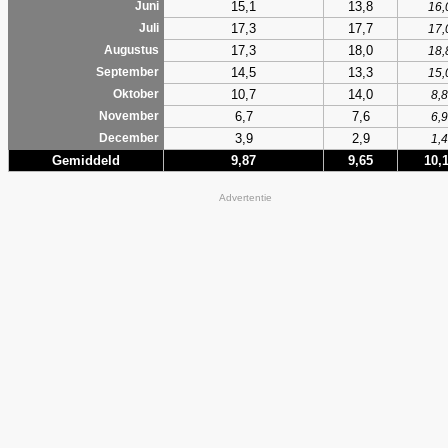
15,1
13,8
Juni
16,
17,3
17,7
Juli
17,
17,3
18,0
Augustus
18,
14,5
13,3
September
15,
10,7
14,0
Oktober
8,8
6,7
7,6
November
6,9
3,9
2,9
December
1,4
Gemiddeld
9,87
9,65
10,
Advertentie