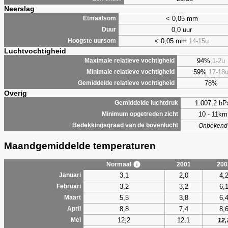
Neerslag
< 0,05 mm
Etmaalsom
0,0 uur
Duur
< 0,05 mm
14-15u
Hoogste uursom
Luchtvochtigheid
94%
1-2u
Maximale relatieve vochtigheid
59%
17-18
Minimale relatieve vochtigheid
78%
Gemiddelde relatieve vochtigheid
Overig
1.007,2 hP
Gemiddelde luchtdruk
10 - 11km
Minimum opgetreden zicht
Bedekkingsgraad van de bovenlucht
Onbekend
Maandgemiddelde temperaturen
Normaal
2001
200
3,1
2,0
4,
Januari
3,2
3,2
6,
Februari
5,5
3,8
6,
Maart
8,8
7,4
8,
April
12,2
12,1
Mei
12,