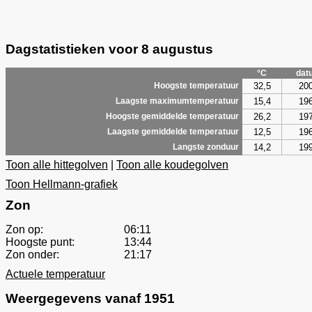
Dagstatistieken voor 8 augustus
°C
dat
32,5
20
Hoogste temperatuur
15,4
19
Laagste maximumtemperatuur
26,2
19
Hoogste gemiddelde temperatuur
12,5
19
Laagste gemiddelde temperatuur
14,2
19
Langste zonduur
Toon alle hittegolven
|
Toon alle koudegolven
Toon Hellmann-grafiek
Zon
Zon op:
06:11
Hoogste punt:
13:44
Zon onder:
21:17
Actuele temperatuur
Weergegevens vanaf 1951