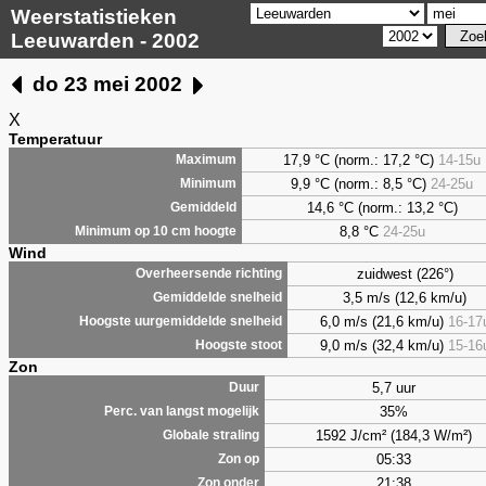
Weerstatistieken
Leeuwarden - 2002
do 23 mei 2002
X
Temperatuur
17,9 °C (norm.: 17,2 °C)
14-15u
Maximum
9,9
°C (norm.: 8,5 °C)
24-25u
Minimum
14,6 °C (norm.: 13,2 °C)
Gemiddeld
8,8
°C
24-25u
Minimum op 10 cm hoogte
Wind
zuidwest (226°)
Overheersende richting
3,5 m/s (12,6 km/u)
Gemiddelde snelheid
6,0 m/s (21,6 km/u)
16-17
Hoogste uurgemiddelde snelheid
9,0 m/s (32,4 km/u)
15-16
Hoogste stoot
Zon
5,7 uur
Duur
35%
Perc. van langst mogelijk
1592 J/cm² (184,3 W/m²)
Globale straling
05:33
Zon op
21:38
Zon onder