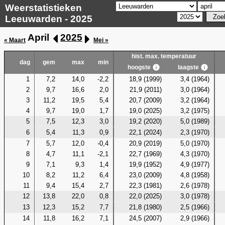
Weerstatistieken
Leeuwarden - 2025
April
2025
« Maart
Mei »
hist. max. temperatuur
dag
gem
max
min
hoogste
laagste
1
7,2
14,0
-2,2
18,9 (1999)
3,4 (1964)
2
9,7
16,6
2,0
21,9 (2011)
3,0 (1964)
3
11,2
19,5
5,4
20,7 (2009)
3,2 (1964)
4
9,7
19,0
1,7
19,0 (2025)
3,2 (1975)
5
7,5
12,3
3,0
19,2 (2020)
5,0 (1989)
6
5,4
11,3
0,9
22,1 (2024)
2,3 (1970)
7
5,7
12,0
-0,4
20,9 (2019)
5,0 (1970)
8
4,7
11,1
-2,1
22,7 (1969)
4,3 (1970)
9
7,1
9,3
1,4
19,9 (1952)
4,9 (1977)
10
8,2
11,2
6,4
23,0 (2009)
4,8 (1958)
11
9,4
15,4
2,7
22,3 (1981)
2,6 (1978)
12
13,8
22,0
0,8
22,0 (2025)
3,0 (1978)
13
12,3
15,2
7,7
21,8 (1980)
2,5 (1966)
14
11,8
16,2
7,1
24,5 (2007)
2,9 (1966)