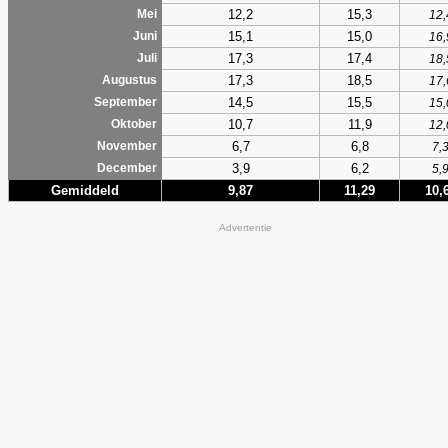
12,2
15,3
Mei
12,
15,1
15,0
Juni
16,
17,3
17,4
Juli
18,
17,3
18,5
Augustus
17,
14,5
15,5
September
15,
10,7
11,9
Oktober
12,
6,7
6,8
November
7,
3,9
6,2
December
5,
Gemiddeld
9,87
11,29
10,
Advertentie