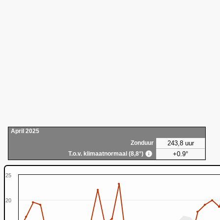
April 2025
243,8 uur
Zonduur
+0.9°
T.o.v. klimaatnormaal (8,8°)
25
20