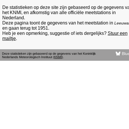
De statistieken op deze site zijn gebaseerd op de gegevens v
het KNMI, en afkomstig van alle officiële meetstations in
Nederland.
Deze pagina toont de gegevens van het meetstation in
Leeuwa
en gaan terug tot 1951.
Heb je een opmerking, suggestie of iets dergelijks?
Stuur een
mailtje
.
Blu
Deze statistieken zijn gebaseerd op de gegevens van het Koninklijk
Nederlands Meteorologisch Instituut (
KNMI
).