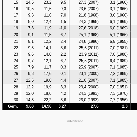
15
14,5
23,2
9,5
27,3 (2007)
3,1 (1966)
16
10,5
11,6
9,3
23,6 (2007)
3,1 (1966)
17
9,3
11,6
7,0
21,8 (1968)
3,6 (1966)
18
8,0
12,4
1,5
24,3 (1968)
6,1 (1969)
19
7,3
11,9
-1,0
27,6 (2018)
6,0 (1969)
20
9,1
11,5
6,7
25,1 (1968)
5,1 (1966)
21
9,1
12,2
2,4
24,8 (1996)
6,9 (1955)
22
9,5
14,1
3,6
25,5 (2011)
7,0 (1981)
23
9,6
14,0
2,2
23,9 (2011)
7,0 (1988)
24
9,7
12,1
6,7
25,5 (2011)
6,4 (1989)
25
7,9
11,7
0,3
25,9 (2007)
7,1 (1985)
26
9,8
17,6
0,1
23,1 (2000)
7,2 (1989)
27
12,5
19,0
4,4
21,0 (2007)
7,1 (1985)
28
12,2
19,9
3,3
23,4 (2000)
7,0 (1951)
29
12,0
18,6
4,2
24,3 (1993)
7,3 (1970)
30
14,3
22,2
3,6
26,0 (1993)
7,7 (1956)
Gem.
9,63
14,96
3,27
27,6
2,3
Advertentie