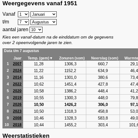
Weergegevens vanaf 1951
Vanaf
t/m
aantal jaren
Kies een vanaf-datum na de einddatum om de gegevens
over 2 opeenvolgende jaren te zien.
Data t/m 7 augustus
Jaar
Temp. (gem)▼
Zonuren (som)
Neerslag (som)
Warmte
11,28
1306,3
660,7
29,1
1
2007
11,22
1152,2
634,9
46,4
2
2024
11,16
1301,0
380,6
73,4
3
2014
10,62
1451,4
427,8
47,4
4
2022
10,58
1386,2
448,4
41,2
5
2020
10,55
1300,3
448,0
79,8
6
2019
10,50
1426,2
306,0
97,1
7
2026
10,50
1318,3
458,8
53,0
8
2023
10,46
1328,3
583,8
49,0
9
2008
10,44
1455,2
303,4
101,
10
2018
Weerstatistieken