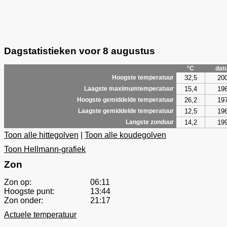
Dagstatistieken voor 8 augustus
°C
dat
32,5
20
Hoogste temperatuur
15,4
19
Laagste maximumtemperatuur
26,2
19
Hoogste gemiddelde temperatuur
12,5
19
Laagste gemiddelde temperatuur
14,2
19
Langste zonduur
Toon alle hittegolven
|
Toon alle koudegolven
Toon Hellmann-grafiek
Zon
Zon op:
06:11
Hoogste punt:
13:44
Zon onder:
21:17
Actuele temperatuur