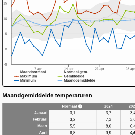
15
10
0
5
0
-5
7 apr
14 apr
21 apr
28 apr
Maandnormaal
Normaal gem.
Maximum
Gemiddelde
Minimum
Maandgemiddelde
Maandgemiddelde temperaturen
Normaal
2024
202
3,1
3,7
3,
Januari
3,2
7,3
3,
Februari
5,5
8,0
6,
Maart
8,8
9,9
April
9,