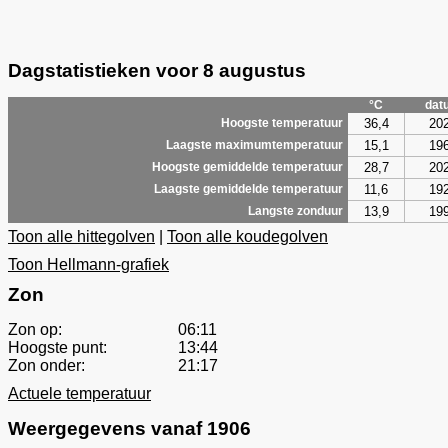
Dagstatistieken voor 8 augustus
°C
dat
36,4
20
Hoogste temperatuur
15,1
19
Laagste maximumtemperatuur
28,7
20
Hoogste gemiddelde temperatuur
11,6
19
Laagste gemiddelde temperatuur
13,9
19
Langste zonduur
Toon alle hittegolven
|
Toon alle koudegolven
Toon Hellmann-grafiek
Zon
Zon op:
06:11
Hoogste punt:
13:44
Zon onder:
21:17
Actuele temperatuur
Weergegevens vanaf 1906