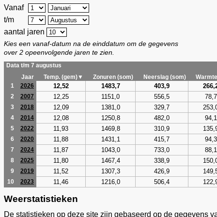
Vanaf
t/m
aantal jaren
Kies een vanaf-datum na de einddatum om de gegevens
over 2 opeenvolgende jaren te zien.
Data t/m 7 augustus
Jaar
Temp. (gem)▼
Zonuren (som)
Neerslag (som)
Warmte
12,52
1483,7
403,9
266,
1
2026
12,25
1151,0
556,5
78,7
2
2007
12,09
1381,0
329,7
253,
3
2018
12,08
1250,8
482,0
94,1
4
2014
11,93
1469,8
310,9
135,
5
2022
11,88
1431,1
415,7
94,3
6
2020
11,87
1043,0
733,0
88,1
7
2024
11,80
1467,4
338,9
150,
8
2025
11,52
1307,3
426,9
149,
9
2019
11,46
1216,0
506,4
122,
10
2023
Weerstatistieken
De statistieken op deze site zijn gebaseerd op de gegevens v