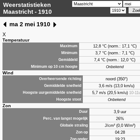
Weerstatistieken
Maastricht - 1910
ma 2 mei 1910
X
Temperatuur
12,8 °C (norm.: 17,1 °C)
Maximum
3,7
°C (norm.: 7,1 °C)
Minimum
7,4
°C (norm.: 12,0 °C)
Gemiddeld
Minimum op 10 cm hoogte
Onbekend
Wind
noord (350°)
Overheersende richting
3,6 m/s (13,0 km/u)
Gemiddelde snelheid
5,7 m/s (20,5 km/u)
10-11
Hoogste uurgemiddelde snelheid
Hoogste stoot
Onbekend
Zon
3,9 uur
Duur
26%
Perc. van langst mogelijk
J/cm² (0,0 W/m²)
Globale straling
04:28
Zon op
19:23
Zon onder