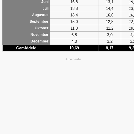
16,8
13,1
Juni
15
18,8
14,4
Juli
15
18,4
16,6
Augustus
16
15,0
12,8
September
12
11,0
11,2
Oktober
10
6,8
3,0
November
3,
4,0
3,2
December
5,
Gemiddeld
10,69
8,17
9,
Advertentie