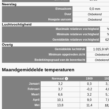
Neerslag
0,0 mm
Etmaalsom
Duur
Onbekend
Hoogste uursom
Onbekend
Luchtvochtigheid
Maximale relatieve vochtigheid
Minimale relatieve vochtigheid
6
Gemiddelde relatieve vochtigheid
Overig
1.015,9 hP
Gemiddelde luchtdruk
Minimum opgetreden zicht
Onbekend
Bedekkingsgraad van de bovenlucht
Onbekend
Maandgemiddelde temperaturen
Normaal
1909
19
3,2
0,3
3,
Januari
3,7
-0,2
4,
Februari
6,6
3,2
5,
Maart
10,1
9,0
7,
April
13,8
11,4
Mei
12