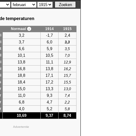
e temperaturen
Normaal
1914
1915
3,2
-1,7
2,4
i
3,7
6,0
i
3,3
6,6
5,9
t
3,5
10,1
10,5
l
7,0
13,8
11,1
i
12,9
16,8
13,8
i
16,2
18,8
17,1
i
15,7
18,4
17,2
s
15,5
15,0
13,3
r
13,0
11,0
9,3
r
7,4
6,8
4,7
r
2,2
4,0
5,2
r
5,8
10,69
9,37
8,74
Advertentie