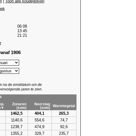
n
|
Toon alle koudegolven
iek
06:08
13:45
21:21
r
anaf 1906
um na de einddatum om de
envolgende jaren te zien.
s
p.
Zonuren
Neerslag
Warmtegetal
)▼
(som)
(som)
1462,5
404,1
265,3
1140,6
554,6
74,7
1238,7
474,9
92,6
1355,2
329,7
235,7