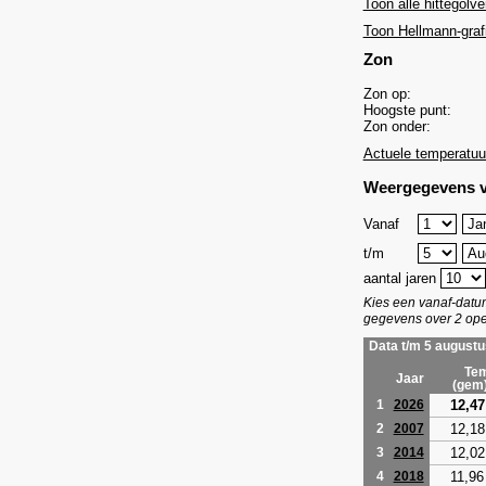
Toon alle hittegolve
Toon Hellmann-graf
Zon
Zon op:
Hoogste punt:
Zon onder:
Actuele temperatuu
Weergegevens v
Vanaf
t/m
aantal jaren
Kies een vanaf-dat
gegevens over 2 ope
Data t/m 5 augustu
Tem
Jaar
(gem
12,47
1
2026
12,18
2
2007
12,02
3
2014
11,96
4
2018