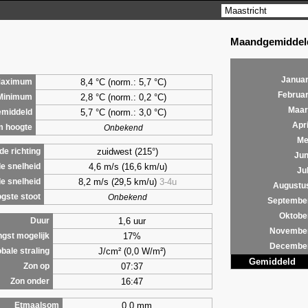
Maandgemiddeld
Januar
8,4 °C (norm.: 5,7 °C)
aximum
Februar
2,8 °C (norm.: 0,2 °C)
Minimum
Maar
5,7 °C (norm.: 3,0 °C)
middeld
Apri
m hoogte
Onbekend
Me
zuidwest (215°)
e richting
Jun
4,6 m/s (16,6 km/u)
e snelheid
Jul
8,2 m/s (29,5 km/u)
3-4u
e snelheid
Augustu
gste stoot
Onbekend
Septembe
Oktobe
1,6 uur
Duur
Novembe
17%
ngst mogelijk
Decembe
J/cm² (0,0 W/m²)
bale straling
Gemiddeld
07:37
Zon op
16:47
Zon onder
0,0 mm
Etmaalsom