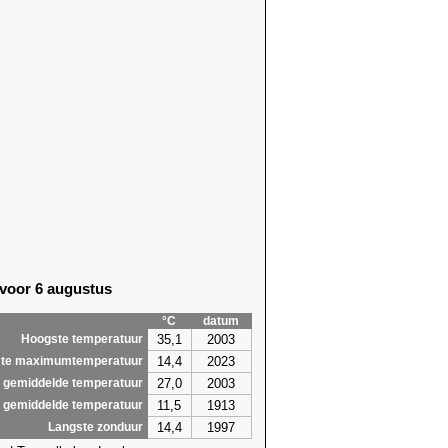
 voor 6 augustus
°C
datum
35,1
2003
Hoogste temperatuur
14,4
2023
te maximumtemperatuur
27,0
2003
 gemiddelde temperatuur
11,5
1913
 gemiddelde temperatuur
14,4
1997
Langste zonduur