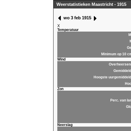
Weerstatistieken Maastricht - 1915
wo 3 feb 1915
X
Temperatuur
M
Ge
Minimum op 10 c
Wind
Overheersend
Gemiddeld
Hoogste uurgemiddeld
Hoo
Zon
Perc. van la
Glo
Neerslag