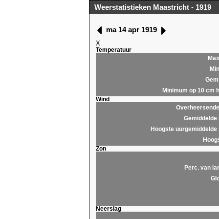
Weerstatistieken Maastricht - 1919
ma 14 apr 1919
X
Temperatuur
Ma
Mi
Gemi
Minimum op 10 cm 
Wind
Overheersende 
Gemiddelde 
Hoogste uurgemiddelde 
Hoogs
Zon
Perc. van la
Glo
Neerslag