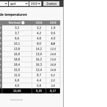
e temperaturen
Normaal
1918
1919
3,2
3,2
1,9
i
3,7
4,2
0,6
i
6,6
4,8
4,0
t
10,1
8,0
l
5,9
13,8
14,2
i
13,5
16,8
13,0
i
14,8
18,8
16,2
i
13,6
18,4
16,3
s
16,8
15,0
13,4
r
14,8
11,0
8,7
r
6,2
6,8
4,4
r
2,0
4,0
5,8
r
3,9
10,69
9,35
8,17
Advertentie