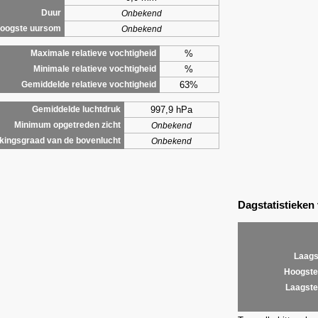
Duur
Onbekend
oogste uursom
Onbekend
%
Maximale relatieve vochtigheid
%
Minimale relatieve vochtigheid
63%
Gemiddelde relatieve vochtigheid
997,9 hPa
Gemiddelde luchtdruk
Minimum opgetreden zicht
Onbekend
ingsgraad van de bovenlucht
Onbekend
Dagstatistieken
Laags
Hoogste
Laagste