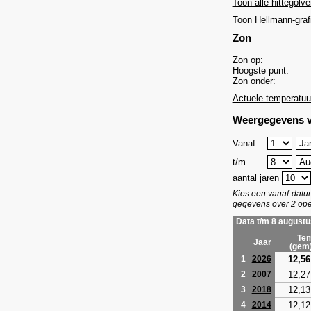
Toon alle hittegolve
Toon Hellmann-graf
Zon
Zon op:
Hoogste punt:
Zon onder:
Actuele temperatuu
Weergegevens v
Vanaf
t/m
aantal jaren
Kies een vanaf-dat
gegevens over 2 ope
Data t/m 8 augustu
Tem
Jaar
(gem
12,56
1
2026
12,27
2
2007
12,13
3
2018
12,12
4
2014