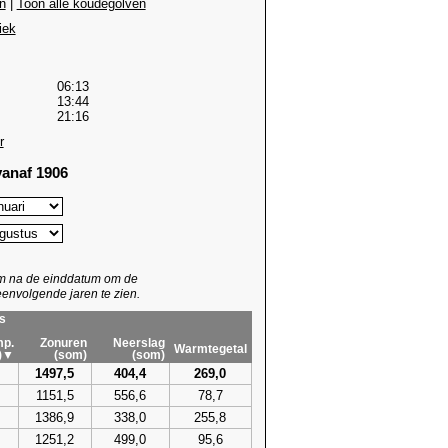
n
|
Toon alle koudegolven
iek
06:13
13:44
21:16
r
anaf 1906
um na de einddatum om de
envolgende jaren te zien.
s
p.
Zonuren
Neerslag
Warmtegetal
)▼
(som)
(som)
1497,5
404,4
269,0
1151,5
556,6
78,7
1386,9
338,0
255,8
1251,2
499,0
95,6