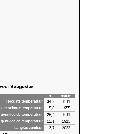
 voor 9 augustus
°C
datum
34,2
1911
Hoogste temperatuur
15,8
1955
te maximumtemperatuur
26,4
1911
 gemiddelde temperatuur
12,1
1913
 gemiddelde temperatuur
13,7
2022
Langste zonduur