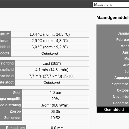
Maandgemiddeld
Januar
10,4 °C (norm.: 14,3 °C)
ximum
Februar
2,9
°C (norm.: 4,3 °C)
nimum
Maar
6,9
°C (norm.: 9,2 °C)
ddeld
Apri
hoogte
Onbekend
Me
zuid (183°)
richting
Jun
4,1 m/s (14,8 km/u)
snelheid
Jul
7,7 m/s (27,7 km/u)
15-16u
snelheid
Augustu
te stoot
Onbekend
Septembe
Oktobe
4,0 uur
Duur
Novembe
29%
ngst mogelijk
Decembe
J/cm² (0,0 W/m²)
bale straling
Gemiddeld
06:05
Zon op
19:52
Zon onder
0,0 mm
Etmaalsom