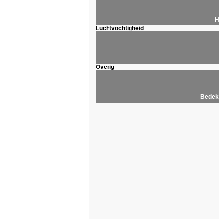
H
Luchtvochtigheid
Overig
Bedekk