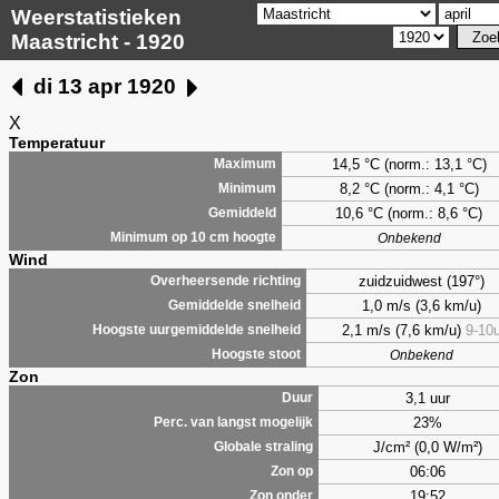
Weerstatistieken
Maastricht - 1920
di 13 apr 1920
X
Temperatuur
14,5 °C (norm.: 13,1 °C)
Maximum
8,2
°C (norm.: 4,1 °C)
Minimum
10,6 °C (norm.: 8,6 °C)
Gemiddeld
Minimum op 10 cm hoogte
Onbekend
Wind
zuidzuidwest (197°)
Overheersende richting
1,0 m/s (3,6 km/u)
Gemiddelde snelheid
2,1 m/s (7,6 km/u)
9-10
Hoogste uurgemiddelde snelheid
Hoogste stoot
Onbekend
Zon
3,1 uur
Duur
23%
Perc. van langst mogelijk
J/cm² (0,0 W/m²)
Globale straling
06:06
Zon op
19:52
Zon onder