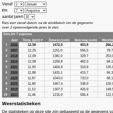
Vanaf
t/m
aantal jaren
Kies een vanaf-datum na de einddatum om de gegevens
over 2 opeenvolgende jaren te zien.
Data t/m 7 augustus
Jaar
Temp. (gem)▼
Zonuren (som)
Neerslag (som)
Warmte
12,50
1472,0
403,9
266,
1
2026
12,25
1151,0
556,5
78,7
2
2007
12,09
1381,0
329,7
253,
3
2018
12,08
1250,8
482,0
94,1
4
2014
11,93
1469,8
310,9
135,
5
2022
11,88
1431,1
415,7
94,3
6
2020
11,87
1043,0
733,0
88,1
7
2024
11,80
1467,4
338,9
150,
8
2025
11,52
1307,3
426,9
149,
9
2019
11,46
1216,0
506,4
122,
10
2023
Weerstatistieken
De statistieken op deze site zijn gebaseerd op de gegevens v