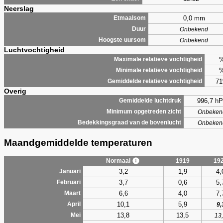
Neerslag
0,0 mm
Etmaalsom
Duur
Onbekend
Hoogste uursom
Onbekend
Luchtvochtigheid
Maximale relatieve vochtigheid
Minimale relatieve vochtigheid
7
Gemiddelde relatieve vochtigheid
Overig
996,7 hP
Gemiddelde luchtdruk
Minimum opgetreden zicht
Onbeken
Bedekkingsgraad van de bovenlucht
Onbeken
Maandgemiddelde temperaturen
Normaal
1919
19
3,2
1,9
4,
Januari
3,7
0,6
5,
Februari
6,6
4,0
7,
Maart
10,1
5,9
April
9,
13,8
13,5
Mei
13