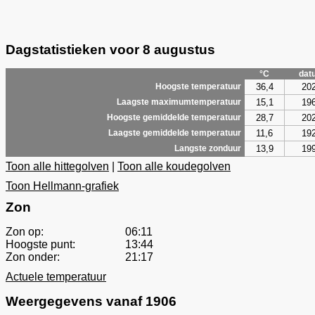
Dagstatistieken voor 8 augustus
°C
dat
36,4
20
Hoogste temperatuur
15,1
19
Laagste maximumtemperatuur
28,7
20
Hoogste gemiddelde temperatuur
11,6
19
Laagste gemiddelde temperatuur
13,9
19
Langste zonduur
Toon alle hittegolven
|
Toon alle koudegolven
Toon Hellmann-grafiek
Zon
Zon op:
06:11
Hoogste punt:
13:44
Zon onder:
21:17
Actuele temperatuur
Weergegevens vanaf 1906