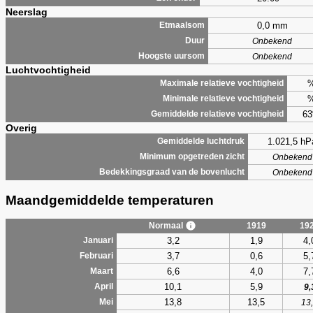
Neerslag
0,0 mm
Etmaalsom
Duur
Onbekend
Hoogste uursom
Onbekend
Luchtvochtigheid
Maximale relatieve vochtigheid
Minimale relatieve vochtigheid
6
Gemiddelde relatieve vochtigheid
Overig
1.021,5 hP
Gemiddelde luchtdruk
Minimum opgetreden zicht
Onbekend
Bedekkingsgraad van de bovenlucht
Onbekend
Maandgemiddelde temperaturen
Normaal
1919
19
3,2
1,9
4,
Januari
3,7
0,6
5,
Februari
6,6
4,0
7,
Maart
10,1
5,9
April
9,
13,8
13,5
Mei
13