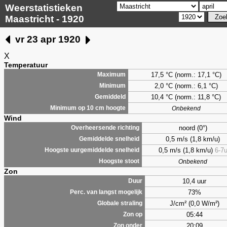
Weerstatistieken
Maastricht - 1920
vr 23 apr 1920
X
Temperatuur
17,5 °C (norm.: 17,1 °C)
Maximum
2,0
°C (norm.: 6,1 °C)
Minimum
10,4 °C (norm.: 11,8 °C)
Gemiddeld
Minimum op 10 cm hoogte
Onbekend
Wind
noord (0°)
Overheersende richting
0,5 m/s (1,8 km/u)
Gemiddelde snelheid
0,5 m/s (1,8 km/u)
6-7
Hoogste uurgemiddelde snelheid
Hoogste stoot
Onbekend
Zon
10,4 uur
Duur
73%
Perc. van langst mogelijk
J/cm² (0,0 W/m²)
Globale straling
05:44
Zon op
20:09
Zon onder