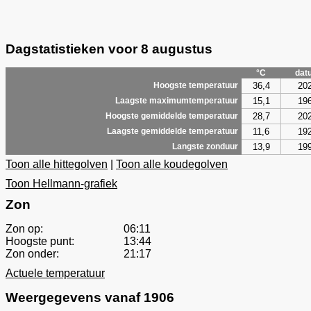
Dagstatistieken voor 8 augustus
°C
dat
36,4
20
Hoogste temperatuur
15,1
19
Laagste maximumtemperatuur
28,7
20
Hoogste gemiddelde temperatuur
11,6
19
Laagste gemiddelde temperatuur
13,9
19
Langste zonduur
Toon alle hittegolven
|
Toon alle koudegolven
Toon Hellmann-grafiek
Zon
Zon op:
06:11
Hoogste punt:
13:44
Zon onder:
21:17
Actuele temperatuur
Weergegevens vanaf 1906