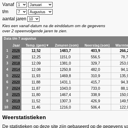
Vanaf
t/m
aantal jaren
Kies een vanaf-datum na de einddatum om de gegevens
over 2 opeenvolgende jaren te zien.
Data t/m 7 augustus
Jaar
Temp. (gem)▼
Zonuren (som)
Neerslag (som)
Warmte
12,52
1483,7
403,9
266,
1
2026
12,25
1151,0
556,5
78,7
2
2007
12,09
1381,0
329,7
253,
3
2018
12,08
1250,8
482,0
94,1
4
2014
11,93
1469,8
310,9
135,
5
2022
11,88
1431,1
415,7
94,3
6
2020
11,87
1043,0
733,0
88,1
7
2024
11,80
1467,4
338,9
150,
8
2025
11,52
1307,3
426,9
149,
9
2019
11,46
1216,0
506,4
122,
10
2023
Weerstatistieken
De statistieken op deze site zijn gebaseerd op de gegevens v