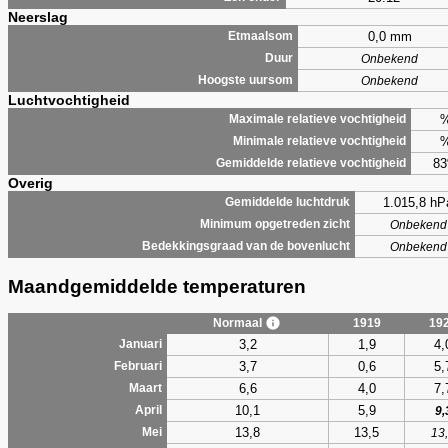
Neerslag
0,0 mm
Etmaalsom
Duur
Onbekend
Hoogste uursom
Onbekend
Luchtvochtigheid
Maximale relatieve vochtigheid
Minimale relatieve vochtigheid
8
Gemiddelde relatieve vochtigheid
Overig
1.015,8 hP
Gemiddelde luchtdruk
Minimum opgetreden zicht
Onbekend
Bedekkingsgraad van de bovenlucht
Onbekend
Maandgemiddelde temperaturen
Normaal
1919
19
3,2
1,9
4,
Januari
3,7
0,6
5,
Februari
6,6
4,0
7,
Maart
10,1
5,9
April
9,
13,8
13,5
Mei
13