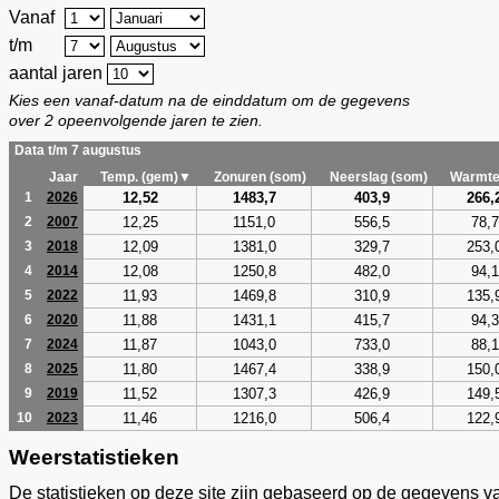
Vanaf
t/m
aantal jaren
Kies een vanaf-datum na de einddatum om de gegevens
over 2 opeenvolgende jaren te zien.
Data t/m 7 augustus
Jaar
Temp. (gem)▼
Zonuren (som)
Neerslag (som)
Warmte
12,52
1483,7
403,9
266,
1
2026
12,25
1151,0
556,5
78,7
2
2007
12,09
1381,0
329,7
253,
3
2018
12,08
1250,8
482,0
94,1
4
2014
11,93
1469,8
310,9
135,
5
2022
11,88
1431,1
415,7
94,3
6
2020
11,87
1043,0
733,0
88,1
7
2024
11,80
1467,4
338,9
150,
8
2025
11,52
1307,3
426,9
149,
9
2019
11,46
1216,0
506,4
122,
10
2023
Weerstatistieken
De statistieken op deze site zijn gebaseerd op de gegevens v