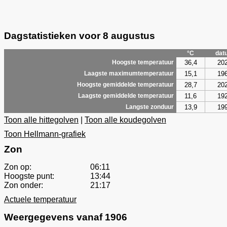
Dagstatistieken voor 8 augustus
°C
dat
36,4
20
Hoogste temperatuur
15,1
19
Laagste maximumtemperatuur
28,7
20
Hoogste gemiddelde temperatuur
11,6
19
Laagste gemiddelde temperatuur
13,9
19
Langste zonduur
Toon alle hittegolven
|
Toon alle koudegolven
Toon Hellmann-grafiek
Zon
Zon op:
06:11
Hoogste punt:
13:44
Zon onder:
21:17
Actuele temperatuur
Weergegevens vanaf 1906