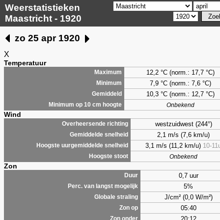
Weerstatistieken
Maastricht - 1920
zo 25 apr 1920
X
Temperatuur
12,2 °C (norm.: 17,7 °C)
Maximum
7,9
°C (norm.: 7,6 °C)
Minimum
10,3 °C (norm.: 12,7 °C)
Gemiddeld
Minimum op 10 cm hoogte
Onbekend
Wind
westzuidwest (244°)
Overheersende richting
2,1 m/s (7,6 km/u)
Gemiddelde snelheid
3,1 m/s (11,2 km/u)
10-11
Hoogste uurgemiddelde snelheid
Hoogste stoot
Onbekend
Zon
0,7 uur
Duur
5%
Perc. van langst mogelijk
J/cm² (0,0 W/m²)
Globale straling
05:40
Zon op
20:12
Zon onder