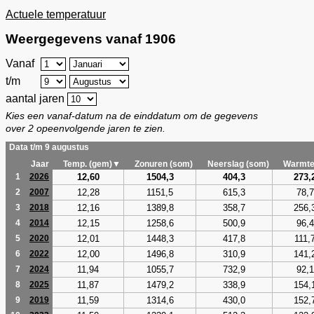
Actuele temperatuur
Weergegevens vanaf 1906
Vanaf
t/m
aantal jaren
Kies een vanaf-datum na de einddatum om de gegevens
over 2 opeenvolgende jaren te zien.
Data t/m 9 augustus
Jaar
Temp. (gem)▼
Zonuren (som)
Neerslag (som)
Warmte
12,60
1504,3
404,3
273,
1
2026
12,28
1151,5
615,3
78,7
2
2007
12,16
1389,8
358,7
256,
3
2018
12,15
1258,6
500,9
96,4
4
2014
12,01
1448,3
417,8
111,
5
2020
12,00
1496,8
310,9
141,
6
2022
11,94
1055,7
732,9
92,1
7
2024
11,87
1479,2
338,9
154,
8
2025
11,59
1314,6
430,0
152,
9
2019