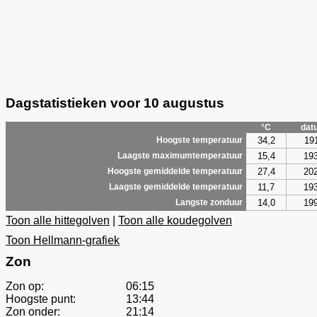
Dagstatistieken voor 10 augustus
°C
dat
34,2
19
Hoogste temperatuur
15,4
19
Laagste maximumtemperatuur
27,4
20
Hoogste gemiddelde temperatuur
11,7
19
Laagste gemiddelde temperatuur
14,0
19
Langste zonduur
Toon alle hittegolven
|
Toon alle koudegolven
Toon Hellmann-grafiek
Zon
Zon op:
06:15
Hoogste punt:
13:44
Zon onder:
21:14