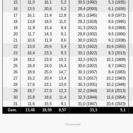
15
11,0
16,1
5,2
30,5 (1992)
5,3 (1935)
16
13,5
20,6
5,2
29,4 (2000)
6,1 (1926)
17
16,1
21,4
12,8
30,1 (1945)
6,9 (1972)
18
13,8
18,5
11,0
28,2 (1918)
8,6 (1995)
19
11,9
15,4
9,4
31,3 (2022)
9,4 (1969)
20
11,7
14,3
9,1
29,8 (1932)
9,6 (1906)
21
10,6
11,9
8,6
30,0 (1922)
9,2 (1938)
22
13,0
20,6
5,4
32,5 (1922)
10,6 (1955)
23
16,4
23,3
8,3
33,1 (1922)
8,3 (2013)
24
18,2
23,9
10,3
33,3 (1922)
10,1 (1908)
25
18,4
24,0
15,4
30,6 (1922)
8,7 (1962)
26
18,9
25,0
14,7
30,3 (1937)
8,4 (1983)
27
16,2
20,4
13,4
32,3 (2017)
10,2 (1983)
28
17,6
23,1
13,0
30,3 (1931)
10,2 (1948)
29
19,7
27,0
12,3
32,2 (1944)
10,6 (2013)
30
15,8
18,6
11,4
32,3 (1944)
11,6 (1954)
31
11,6
15,5
9,1
31,0 (1947)
10,6 (1923)
Gem.
13,48
18,59
8,57
33,3
5,1
Advertentie