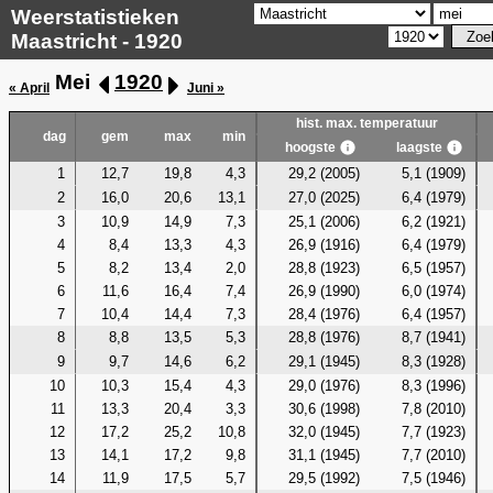
Weerstatistieken
Maastricht - 1920
Mei
1920
« April
Juni »
hist. max. temperatuur
dag
gem
max
min
hoogste
laagste
1
12,7
19,8
4,3
29,2 (2005)
5,1 (1909)
2
16,0
20,6
13,1
27,0 (2025)
6,4 (1979)
3
10,9
14,9
7,3
25,1 (2006)
6,2 (1921)
4
8,4
13,3
4,3
26,9 (1916)
6,4 (1979)
5
8,2
13,4
2,0
28,8 (1923)
6,5 (1957)
6
11,6
16,4
7,4
26,9 (1990)
6,0 (1974)
7
10,4
14,4
7,3
28,4 (1976)
6,4 (1957)
8
8,8
13,5
5,3
28,8 (1976)
8,7 (1941)
9
9,7
14,6
6,2
29,1 (1945)
8,3 (1928)
10
10,3
15,4
4,3
29,0 (1976)
8,3 (1996)
11
13,3
20,4
3,3
30,6 (1998)
7,8 (2010)
12
17,2
25,2
10,8
32,0 (1945)
7,7 (1923)
13
14,1
17,2
9,8
31,1 (1945)
7,7 (2010)
14
11,9
17,5
5,7
29,5 (1992)
7,5 (1946)