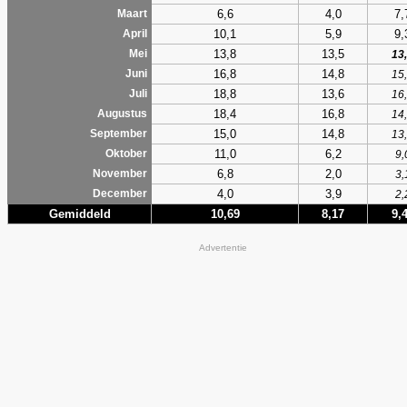
6,6
4,0
7,
Maart
10,1
5,9
9,
April
13,8
13,5
Mei
13
16,8
14,8
Juni
15
18,8
13,6
Juli
16
18,4
16,8
Augustus
14
15,0
14,8
September
13
11,0
6,2
Oktober
9,
6,8
2,0
November
3,
4,0
3,9
December
2,
Gemiddeld
10,69
8,17
9,
Advertentie