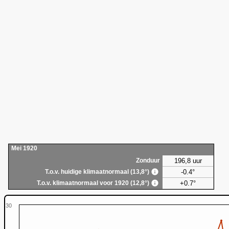
Mei 1920
196,8 uur
Zonduur
-0.4°
T.o.v. huidige klimaatnormaal (13,8°)
+0.7°
T.o.v. klimaatnormaal voor 1920 (12,8°)
30