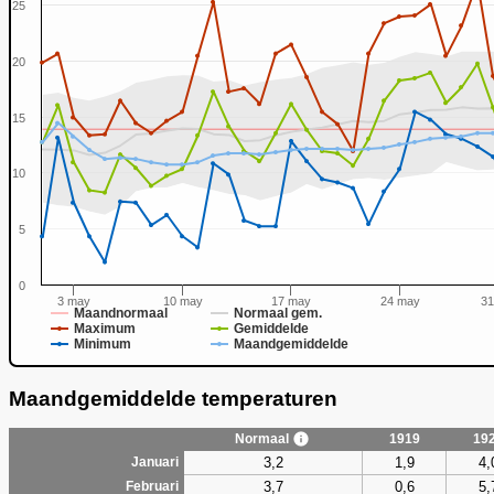
25
20
15
0
10
5
0
3 may
10 may
17 may
24 may
31
Maandnormaal
Normaal gem.
Maximum
Gemiddelde
Minimum
Maandgemiddelde
Maandgemiddelde temperaturen
Normaal
1919
19
3,2
1,9
4,
Januari
3,7
0,6
5,
Februari