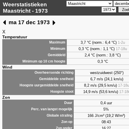
Weerstatistieken
Maastricht - 1973
ma 17 dec 1973
X
Temperatuur
3,7 °C (norm.: 6,4 °C)
1-2u
Maximum
0,3 °C (norm.: 1,1 °C)
17-18u
Minimum
2,4 °C (norm.: 3,8 °C)
Gemiddeld
0,3 °C
Minimum op 10 cm hoogte
Wind
westzuidwest (250°)
Overheersende richting
6,7 m/s (24,1 km/u)
Gemiddelde snelheid
8,2 m/s (29,5 km/u)
17-18
Hoogste uurgemiddelde snelheid
14,9 m/s (53,6 km/u)
17-18
Hoogste stoot
Zon
0,4 uur
Duur
5%
Perc. van langst mogelijk
166 J/cm² (19,2 W/m²)
Globale straling
08:43
Zon op
16:27
Zon onder