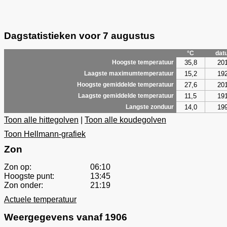
Dagstatistieken voor 7 augustus
°C
dat
35,8
20
Hoogste temperatuur
15,2
19
Laagste maximumtemperatuur
27,6
20
Hoogste gemiddelde temperatuur
11,5
19
Laagste gemiddelde temperatuur
14,0
19
Langste zonduur
Toon alle hittegolven
|
Toon alle koudegolven
Toon Hellmann-grafiek
Zon
Zon op:
06:10
Hoogste punt:
13:45
Zon onder:
21:19
Actuele temperatuur
Weergegevens vanaf 1906