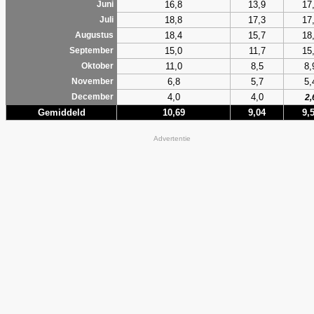
16,8
13,9
17
Juni
18,8
17,3
17
Juli
18,4
15,7
18
Augustus
15,0
11,7
15
September
11,0
8,5
8,
Oktober
6,8
5,7
5,
November
4,0
4,0
December
2,
Gemiddeld
10,69
9,04
9,
Advertentie