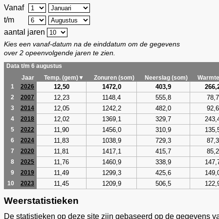
Vanaf
t/m
aantal jaren
Kies een vanaf-datum na de einddatum om de gegevens
over 2 opeenvolgende jaren te zien.
Data t/m 6 augustus
Jaar
Temp. (gem)▼
Zonuren (som)
Neerslag (som)
Warmte
12,50
1472,0
403,9
266,
1
2026
12,23
1148,4
555,8
78,7
2
2007
12,05
1242,2
482,0
92,6
3
2014
12,02
1369,1
329,7
243,
4
2018
11,90
1456,0
310,9
135,
5
2022
11,83
1038,9
729,3
87,3
6
2024
11,81
1417,1
415,7
85,2
7
2020
11,76
1460,9
338,9
147,
8
2025
11,49
1299,3
425,6
149,
9
2019
11,45
1209,9
506,5
122,
10
2023
Weerstatistieken
De statistieken op deze site zijn gebaseerd op de gegevens v