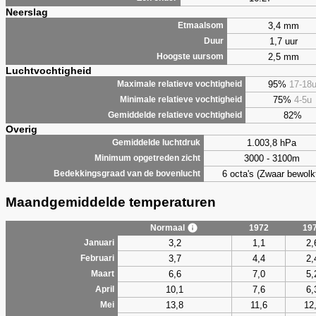
Neerslag
3,4 mm
Etmaalsom
1,7 uur
Duur
2,5 mm
Hoogste uursom
Luchtvochtigheid
95%
17-18
Maximale relatieve vochtigheid
75%
4-5u
Minimale relatieve vochtigheid
82%
Gemiddelde relatieve vochtigheid
Overig
1.003,8 hPa
Gemiddelde luchtdruk
3000 - 3100m
Minimum opgetreden zicht
6 octa's (Zwaar bewolk
Bedekkingsgraad van de bovenlucht
Maandgemiddelde temperaturen
Normaal
1972
19
3,2
1,1
2,
Januari
3,7
4,4
2,
Februari
6,6
7,0
5,
Maart
10,1
7,6
6,
April
13,8
11,6
12
Mei