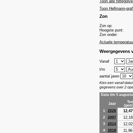
Toon alle hittegolve
Toon Hellmann-graf
Zon
Zon op:
Hoogste punt:
Zon onder:
Actuele temperatuu
Weergegevens v
Vanaf
t/m
aantal jaren
Kies een vanaf-dat
gegevens over 2 ope
Data t/m 5 augustu
Tem
Jaar
(gem
12,47
1
2026
12,18
2
2007
12,02
3
2014
11,96
4
2018