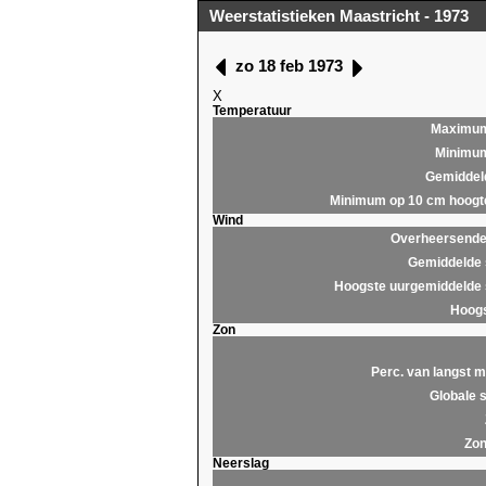
Weerstatistieken Maastricht - 1973
zo 18 feb 1973
X
Temperatuur
Maximu
Minimu
Gemiddel
Minimum op 10 cm hoogt
Wind
Overheersende 
Gemiddelde 
Hoogste uurgemiddelde 
Hoogs
Zon
Perc. van langst m
Globale s
Zon
Neerslag