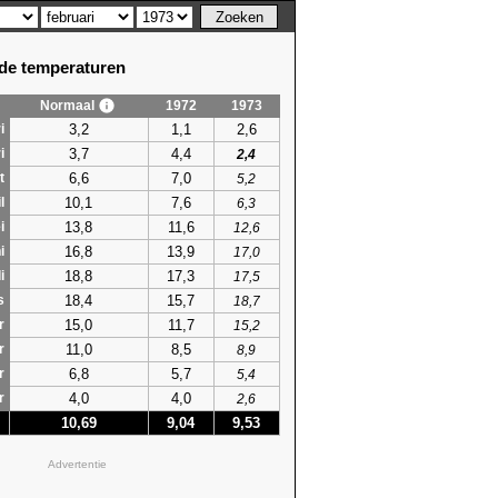
e temperaturen
Normaal
1972
1973
3,2
1,1
2,6
i
3,7
4,4
i
2,4
6,6
7,0
t
5,2
10,1
7,6
l
6,3
13,8
11,6
i
12,6
16,8
13,9
i
17,0
18,8
17,3
i
17,5
18,4
15,7
s
18,7
15,0
11,7
r
15,2
11,0
8,5
r
8,9
6,8
5,7
r
5,4
4,0
4,0
r
2,6
10,69
9,04
9,53
Advertentie