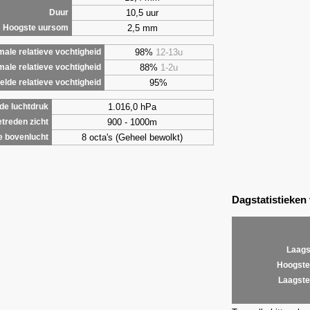
10,5 uur
Duur
2,5 mm
Hoogste uursom
98%
12-13u
ale relatieve vochtigheid
88%
1-2u
male relatieve vochtigheid
95%
lde relatieve vochtigheid
1.016,0 hPa
de luchtdruk
900 - 1000m
treden zicht
8 octa's (Geheel bewolkt)
e bovenlucht
Dagstatistieken
Laags
Hoogste
Laagste