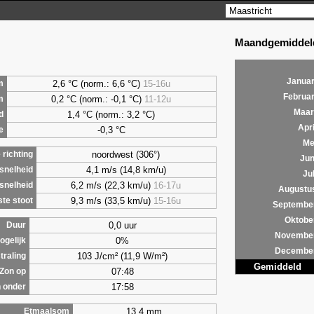
Maandgemiddeld
Januar
2,6
°C (norm.: 6,6 °C)
15-16u
m
Februar
0,2
°C (norm.: -0,1 °C)
11-12u
m
Maar
1,4
°C (norm.: 3,2 °C)
d
Apri
-0,3 °C
e
Me
noordwest (306°)
richting
Jun
4,1 m/s (14,8 km/u)
snelheid
Jul
6,2 m/s (22,3 km/u)
16-17u
snelheid
Augustu
9,3 m/s (33,5 km/u)
15-16u
te stoot
Septembe
Oktobe
0,0 uur
Duur
Novembe
0%
ogelijk
Decembe
103 J/cm² (11,9 W/m²)
traling
Gemiddeld
07:48
Zon op
17:58
 onder
13,4 mm
Etmaalsom