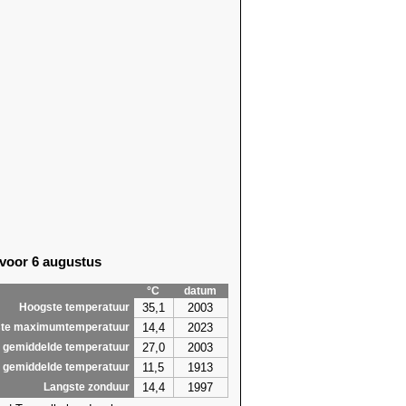
 voor 6 augustus
°C
datum
35,1
2003
Hoogste temperatuur
14,4
2023
te maximumtemperatuur
27,0
2003
 gemiddelde temperatuur
11,5
1913
 gemiddelde temperatuur
14,4
1997
Langste zonduur