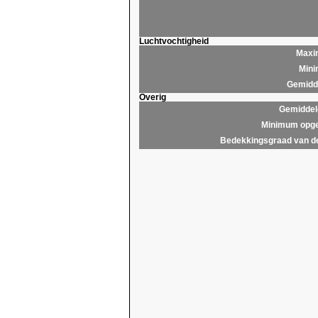
Luchtvochtigheid
Maxim
Mini
Gemidde
Overig
Gemiddel
Minimum opge
Bedekkingsgraad van d