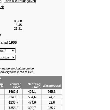
n
|
Toon alle koudegolven
iek
06:08
13:45
21:21
r
anaf 1906
um na de einddatum om de
envolgende jaren te zien.
s
p.
Zonuren
Neerslag
Warmtegetal
)▼
(som)
(som)
1462,5
404,1
265,3
1140,6
554,6
74,7
1238,7
474,9
92,6
1355,2
329,7
235,7