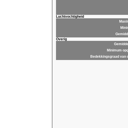
Luchtvochtigheid
Maxim
Mini
Gemidde
Overig
Gemidde
Minimum opg
Bedekkingsgraad van 