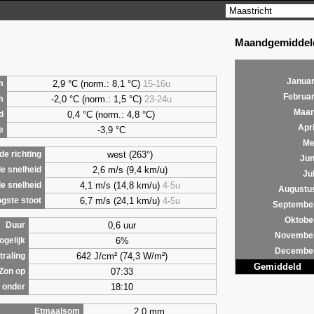
Maandgemiddeld
Januar
2,9
°C (norm.: 8,1 °C)
15-16u
m
Februar
-2,0 °C (norm.: 1,5 °C)
23-24u
m
Maar
0,4
°C (norm.: 4,8 °C)
d
Apri
-3,9 °C
e
Me
west (263°)
e richting
Jun
2,6 m/s (9,4 km/u)
e snelheid
Jul
4,1 m/s (14,8 km/u)
4-5u
e snelheid
Augustu
6,7 m/s (24,1 km/u)
4-5u
gste stoot
Septembe
Oktobe
0,6 uur
Duur
Novembe
6%
ogelijk
Decembe
642 J/cm² (74,3 W/m²)
traling
Gemiddeld
07:33
Zon op
18:10
 onder
2,0 mm
Etmaalsom