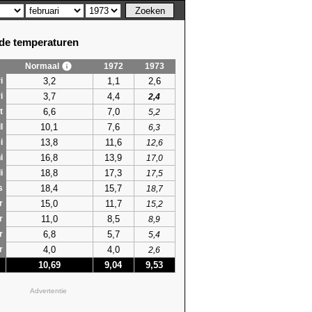
e temperaturen
Normaal
1972
1973
3,2
1,1
2,6
i
3,7
4,4
i
2,4
6,6
7,0
t
5,2
10,1
7,6
l
6,3
13,8
11,6
i
12,6
16,8
13,9
i
17,0
18,8
17,3
i
17,5
18,4
15,7
s
18,7
15,0
11,7
r
15,2
11,0
8,5
r
8,9
6,8
5,7
r
5,4
4,0
4,0
r
2,6
10,69
9,04
9,53
Advertentie