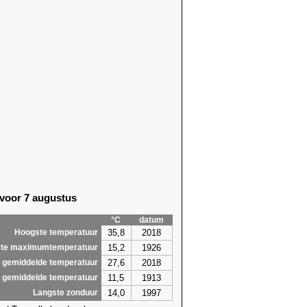
 voor 7 augustus
°C
datum
35,8
2018
Hoogste temperatuur
15,2
1926
te maximumtemperatuur
27,6
2018
 gemiddelde temperatuur
11,5
1913
 gemiddelde temperatuur
14,0
1997
Langste zonduur