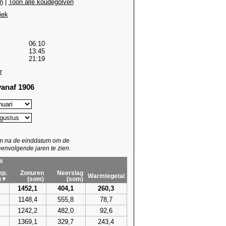
n
|
Toon alle koudegolven
iek
06:10
13:45
21:19
r
anaf 1906
um na de einddatum om de
envolgende jaren te zien.
s
p.
Zonuren
Neerslag
Warmtegetal
)▼
(som)
(som)
1452,1
404,1
260,3
1148,4
555,8
78,7
1242,2
482,0
92,6
1369,1
329,7
243,4