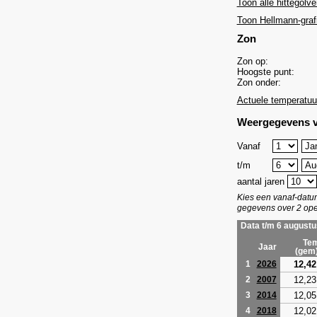
Toon alle hittegolve
Toon Hellmann-graf
Zon
Zon op:
Hoogste punt:
Zon onder:
Actuele temperatuu
Weergegevens v
Vanaf
t/m
aantal jaren
Kies een vanaf-dat
gegevens over 2 ope
Data t/m 6 augustu
Tem
Jaar
(gem
12,42
1
2026
12,23
2
2007
12,05
3
2014
12,02
4
2018