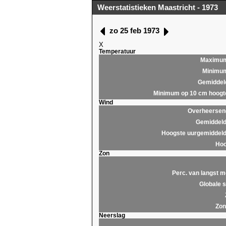
Weerstatistieken Maastricht - 1973
zo 25 feb 1973
X
Temperatuur
Maximu
Minimu
Gemiddel
Minimum op 10 cm hoogt
Wind
Overheersend
Gemiddeld
Hoogste uurgemiddeld
Hoo
Zon
Perc. van langst m
Globale s
Zon
Neerslag