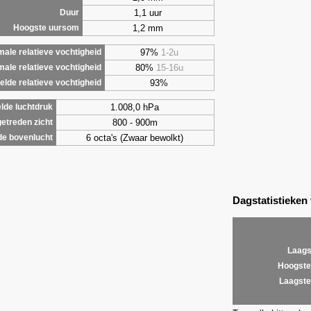
1,1 uur
Duur
1,2 mm
Hoogste uursom
97%
1-2u
ale relatieve vochtigheid
80%
15-16u
male relatieve vochtigheid
93%
lde relatieve vochtigheid
1.008,0 hPa
lde luchtdruk
800 - 900m
etreden zicht
6 octa's (Zwaar bewolkt)
de bovenlucht
Dagstatistieken
Laags
Hoogste
Laagste