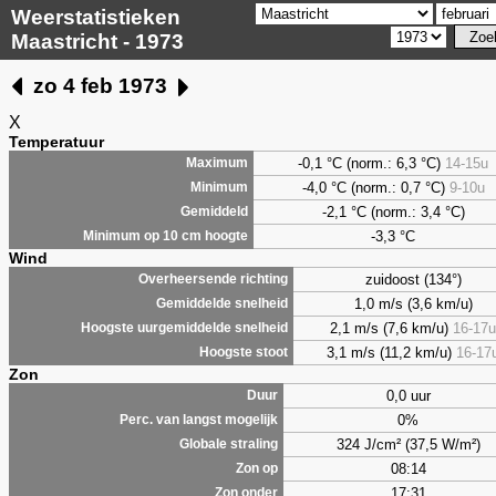
Weerstatistieken
Maastricht - 1973
zo 4 feb 1973
X
Temperatuur
-0,1 °C (norm.: 6,3 °C)
14-15u
Maximum
-4,0 °C (norm.: 0,7 °C)
9-10u
Minimum
-2,1 °C (norm.: 3,4 °C)
Gemiddeld
-3,3 °C
Minimum op 10 cm hoogte
Wind
zuidoost (134°)
Overheersende richting
1,0 m/s (3,6 km/u)
Gemiddelde snelheid
2,1 m/s (7,6 km/u)
16-17u
Hoogste uurgemiddelde snelheid
3,1 m/s (11,2 km/u)
16-17
Hoogste stoot
Zon
0,0 uur
Duur
0%
Perc. van langst mogelijk
324 J/cm² (37,5 W/m²)
Globale straling
08:14
Zon op
17:31
Zon onder