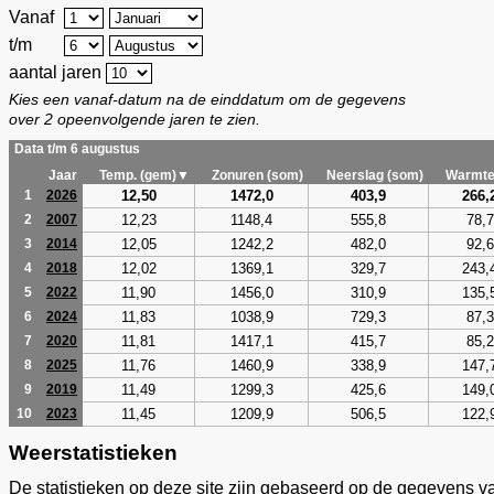
Vanaf
t/m
aantal jaren
Kies een vanaf-datum na de einddatum om de gegevens
over 2 opeenvolgende jaren te zien.
Data t/m 6 augustus
Jaar
Temp. (gem)▼
Zonuren (som)
Neerslag (som)
Warmte
12,50
1472,0
403,9
266,
1
2026
12,23
1148,4
555,8
78,7
2
2007
12,05
1242,2
482,0
92,6
3
2014
12,02
1369,1
329,7
243,
4
2018
11,90
1456,0
310,9
135,
5
2022
11,83
1038,9
729,3
87,3
6
2024
11,81
1417,1
415,7
85,2
7
2020
11,76
1460,9
338,9
147,
8
2025
11,49
1299,3
425,6
149,
9
2019
11,45
1209,9
506,5
122,
10
2023
Weerstatistieken
De statistieken op deze site zijn gebaseerd op de gegevens v