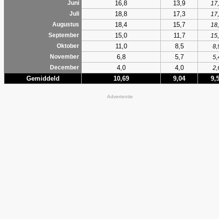
16,8
13,9
Juni
17
18,8
17,3
Juli
17
18,4
15,7
Augustus
18
15,0
11,7
September
15
11,0
8,5
Oktober
8,
6,8
5,7
November
5,
4,0
4,0
December
2,
Gemiddeld
10,69
9,04
9,
Advertentie