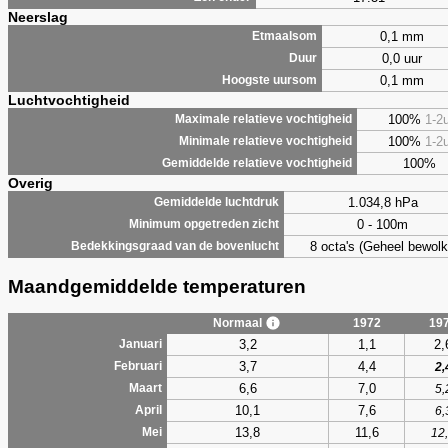
Neerslag
0,1 mm
Etmaalsom
0,0 uur
Duur
0,1 mm
Hoogste uursom
Luchtvochtigheid
100%
1-2
Maximale relatieve vochtigheid
100%
1-2
Minimale relatieve vochtigheid
100%
Gemiddelde relatieve vochtigheid
Overig
1.034,8 hPa
Gemiddelde luchtdruk
0 - 100m
Minimum opgetreden zicht
8 octa's (Geheel bewolk
Bedekkingsgraad van de bovenlucht
Maandgemiddelde temperaturen
Normaal
1972
19
3,2
1,1
2,
Januari
3,7
4,4
Februari
2,
6,6
7,0
Maart
5,
10,1
7,6
April
6,
13,8
11,6
Mei
12