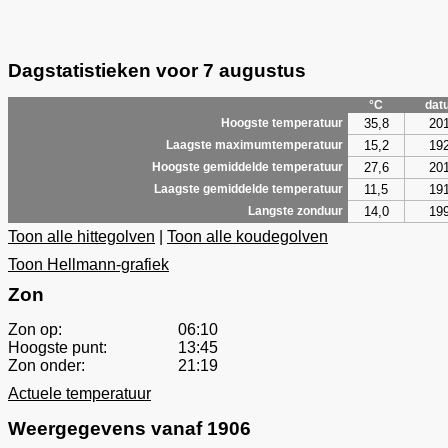
Dagstatistieken voor 7 augustus
°C
dat
35,8
20
Hoogste temperatuur
15,2
19
Laagste maximumtemperatuur
27,6
20
Hoogste gemiddelde temperatuur
11,5
19
Laagste gemiddelde temperatuur
14,0
19
Langste zonduur
Toon alle hittegolven
|
Toon alle koudegolven
Toon Hellmann-grafiek
Zon
Zon op:
06:10
Hoogste punt:
13:45
Zon onder:
21:19
Actuele temperatuur
Weergegevens vanaf 1906