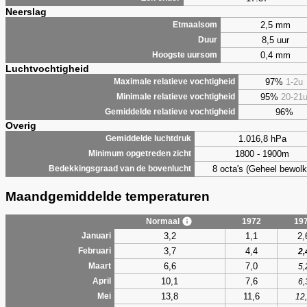
Neerslag
2,5 mm
Etmaalsom
8,5 uur
Duur
0,4 mm
Hoogste uursom
Luchtvochtigheid
97%
1-2u
Maximale relatieve vochtigheid
95%
20-21
Minimale relatieve vochtigheid
96%
Gemiddelde relatieve vochtigheid
Overig
1.016,8 hPa
Gemiddelde luchtdruk
1800 - 1900m
Minimum opgetreden zicht
8 octa's (Geheel bewolk
Bedekkingsgraad van de bovenlucht
Maandgemiddelde temperaturen
Normaal
1972
19
3,2
1,1
2,
Januari
3,7
4,4
Februari
2,
6,6
7,0
Maart
5,
10,1
7,6
April
6,
13,8
11,6
Mei
12