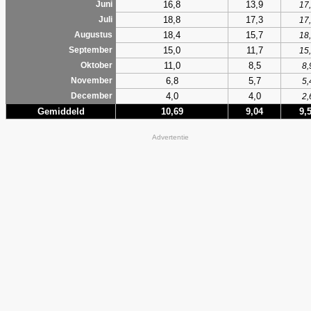
16,8
13,9
Juni
17
18,8
17,3
Juli
17
18,4
15,7
Augustus
18
15,0
11,7
September
15
11,0
8,5
Oktober
8,
6,8
5,7
November
5,
4,0
4,0
December
2,
Gemiddeld
10,69
9,04
9,
Advertentie