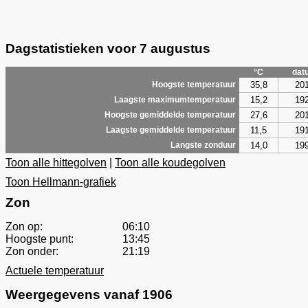
Dagstatistieken voor 7 augustus
°C
dat
35,8
20
Hoogste temperatuur
15,2
19
Laagste maximumtemperatuur
27,6
20
Hoogste gemiddelde temperatuur
11,5
19
Laagste gemiddelde temperatuur
14,0
19
Langste zonduur
Toon alle hittegolven
|
Toon alle koudegolven
Toon Hellmann-grafiek
Zon
Zon op:
06:10
Hoogste punt:
13:45
Zon onder:
21:19
Actuele temperatuur
Weergegevens vanaf 1906