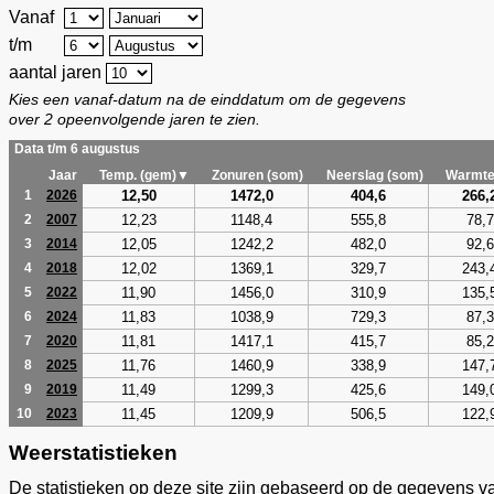
Vanaf
t/m
aantal jaren
Kies een vanaf-datum na de einddatum om de gegevens
over 2 opeenvolgende jaren te zien.
Data t/m 6 augustus
Jaar
Temp. (gem)▼
Zonuren (som)
Neerslag (som)
Warmte
12,50
1472,0
404,6
266,
1
2026
12,23
1148,4
555,8
78,7
2
2007
12,05
1242,2
482,0
92,6
3
2014
12,02
1369,1
329,7
243,
4
2018
11,90
1456,0
310,9
135,
5
2022
11,83
1038,9
729,3
87,3
6
2024
11,81
1417,1
415,7
85,2
7
2020
11,76
1460,9
338,9
147,
8
2025
11,49
1299,3
425,6
149,
9
2019
11,45
1209,9
506,5
122,
10
2023
Weerstatistieken
De statistieken op deze site zijn gebaseerd op de gegevens v