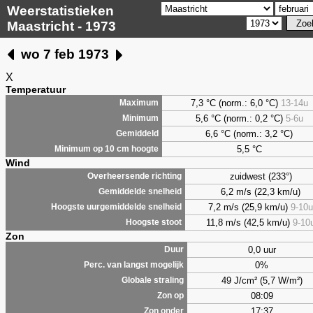
Weerstatistieken
Maastricht - 1973
wo 7 feb 1973
X
Temperatuur
7,3 °C (norm.: 6,0 °C)
13-14u
Maximum
5,6 °C (norm.: 0,2 °C)
5-6u
Minimum
6,6 °C (norm.: 3,2 °C)
Gemiddeld
5,5 °C
Minimum op 10 cm hoogte
Wind
zuidwest (233°)
Overheersende richting
6,2 m/s (22,3 km/u)
Gemiddelde snelheid
7,2 m/s (25,9 km/u)
9-10u
Hoogste uurgemiddelde snelheid
11,8 m/s (42,5 km/u)
9-10
Hoogste stoot
Zon
0,0 uur
Duur
0%
Perc. van langst mogelijk
49 J/cm² (5,7 W/m²)
Globale straling
08:09
Zon op
17:37
Zon onder