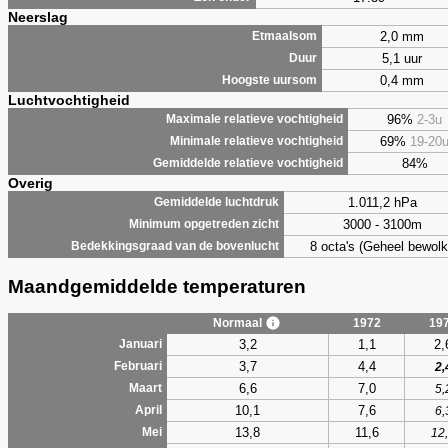
Neerslag
2,0 mm
Etmaalsom
5,1 uur
Duur
0,4 mm
Hoogste uursom
Luchtvochtigheid
96%
2-3u
Maximale relatieve vochtigheid
69%
19-20
Minimale relatieve vochtigheid
84%
Gemiddelde relatieve vochtigheid
Overig
1.011,2 hPa
Gemiddelde luchtdruk
3000 - 3100m
Minimum opgetreden zicht
8 octa's (Geheel bewolk
Bedekkingsgraad van de bovenlucht
Maandgemiddelde temperaturen
Normaal
1972
19
3,2
1,1
2,
Januari
3,7
4,4
Februari
2,
6,6
7,0
Maart
5,
10,1
7,6
April
6,
13,8
11,6
Mei
12