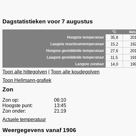
Dagstatistieken voor 7 augustus
°C
dat
35,8
20
Hoogste temperatuur
15,2
19
Laagste maximumtemperatuur
27,6
20
Hoogste gemiddelde temperatuur
11,5
19
Laagste gemiddelde temperatuur
14,0
19
Langste zonduur
Toon alle hittegolven
|
Toon alle koudegolven
Toon Hellmann-grafiek
Zon
Zon op:
06:10
Hoogste punt:
13:45
Zon onder:
21:19
Actuele temperatuur
Weergegevens vanaf 1906