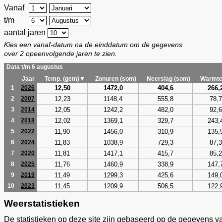
Vanaf
t/m
aantal jaren
Kies een vanaf-datum na de einddatum om de gegevens
over 2 opeenvolgende jaren te zien.
Data t/m 6 augustus
Jaar
Temp. (gem)▼
Zonuren (som)
Neerslag (som)
Warmte
12,50
1472,0
404,6
266,
1
2026
12,23
1148,4
555,8
78,7
2
2007
12,05
1242,2
482,0
92,6
3
2014
12,02
1369,1
329,7
243,
4
2018
11,90
1456,0
310,9
135,
5
2022
11,83
1038,9
729,3
87,3
6
2024
11,81
1417,1
415,7
85,2
7
2020
11,76
1460,9
338,9
147,
8
2025
11,49
1299,3
425,6
149,
9
2019
11,45
1209,9
506,5
122,
10
2023
Weerstatistieken
De statistieken op deze site zijn gebaseerd op de gegevens v