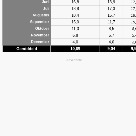
16,8
13,9
Juni
17
18,8
17,3
Juli
17
18,4
15,7
Augustus
18
15,0
11,7
September
15
11,0
8,5
Oktober
8,
6,8
5,7
November
5,
4,0
4,0
December
2,
Gemiddeld
10,69
9,04
9,
Advertentie