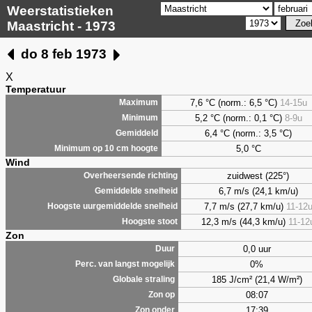
Weerstatistieken
Maastricht - 1973
do 8 feb 1973
X
Temperatuur
7,6 °C (norm.: 6,5 °C)
14-15u
Maximum
5,2 °C (norm.: 0,1 °C)
8-9u
Minimum
6,4 °C (norm.: 3,5 °C)
Gemiddeld
5,0 °C
Minimum op 10 cm hoogte
Wind
zuidwest (225°)
Overheersende richting
6,7 m/s (24,1 km/u)
Gemiddelde snelheid
7,7 m/s (27,7 km/u)
11-12
Hoogste uurgemiddelde snelheid
12,3 m/s (44,3 km/u)
11-12
Hoogste stoot
Zon
0,0 uur
Duur
0%
Perc. van langst mogelijk
185 J/cm² (21,4 W/m²)
Globale straling
08:07
Zon op
17:39
Zon onder