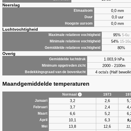
Neerslag
0,0 mm
Etmaalsom
0,0 uur
Duur
0,0 mm
Hoogste uursom
Luchtvochtigheid
95%
5-6u
Maximale relatieve vochtigheid
54%
15-16
Minimale relatieve vochtigheid
80%
Gemiddelde relatieve vochtigheid
Overig
1.003,9 hPa
Gemiddelde luchtdruk
2000 - 2100m
Minimum opgetreden zicht
4 octa's (Half bewolkt
Bedekkingsgraad van de bovenlucht
Maandgemiddelde temperaturen
Normaal
1973
19
3,2
2,6
5,
Januari
3,7
2,4
4,
Februari
6,6
5,2
6,
Maart
10,1
6,3
April
9,
13,8
12,6
Mei
11