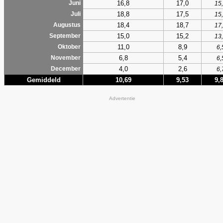
16,8
17,0
Juni
15
18,8
17,5
Juli
15
18,4
18,7
Augustus
17
15,0
15,2
September
13
11,0
8,9
Oktober
6,
6,8
5,4
November
6,
4,0
2,6
December
6,
Gemiddeld
10,69
9,53
9,
Advertentie