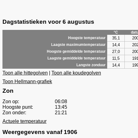
Dagstatistieken voor 6 augustus
°C
dat
35,1
20
Hoogste temperatuur
14,4
20
Laagste maximumtemperatuur
27,0
20
Hoogste gemiddelde temperatuur
11,5
19
Laagste gemiddelde temperatuur
14,4
19
Langste zonduur
Toon alle hittegolven
|
Toon alle koudegolven
Toon Hellmann-grafiek
Zon
Zon op:
06:08
Hoogste punt:
13:45
Zon onder:
21:21
Actuele temperatuur
Weergegevens vanaf 1906