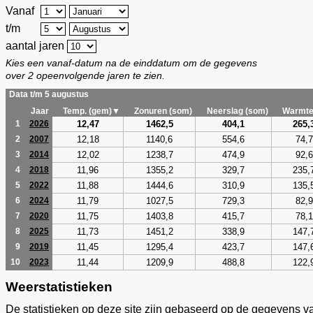
Vanaf
t/m
aantal jaren
Kies een vanaf-datum na de einddatum om de gegevens
over 2 opeenvolgende jaren te zien.
Data t/m 5 augustus
Jaar
Temp. (gem)▼
Zonuren (som)
Neerslag (som)
Warmte
12,47
1462,5
404,1
265,
1
2026
12,18
1140,6
554,6
74,7
2
2007
12,02
1238,7
474,9
92,6
3
2014
11,96
1355,2
329,7
235,
4
2018
11,88
1444,6
310,9
135,
5
2022
11,79
1027,5
729,3
82,9
6
2024
11,75
1403,8
415,7
78,1
7
2020
11,73
1451,2
338,9
147,
8
2025
11,45
1295,4
423,7
147,
9
2019
11,44
1209,9
488,8
122,
10
2023
Weerstatistieken
De statistieken op deze site zijn gebaseerd op de gegevens v