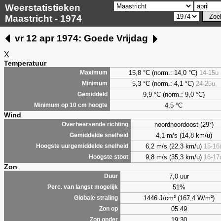
Weerstatistieken
Maastricht - 1974
vr 12 apr 1974: Goede Vrijdag
X
Temperatuur
15,8 °C (norm.: 14,0 °C)
14-15u
Maximum
5,3
°C (norm.: 4,1 °C)
24-25u
Minimum
9,9
°C (norm.: 9,0 °C)
Gemiddeld
4,5
°C
Minimum op 10 cm hoogte
Wind
noordnoordoost (29°)
Overheersende richting
4,1 m/s (14,8 km/u)
Gemiddelde snelheid
6,2 m/s (22,3 km/u)
15-16
Hoogste uurgemiddelde snelheid
9,8 m/s (35,3 km/u)
16-17
Hoogste stoot
Zon
7,0 uur
Duur
51%
Perc. van langst mogelijk
1446 J/cm² (167,4 W/m²)
Globale straling
05:49
Zon op
19:30
Zon onder