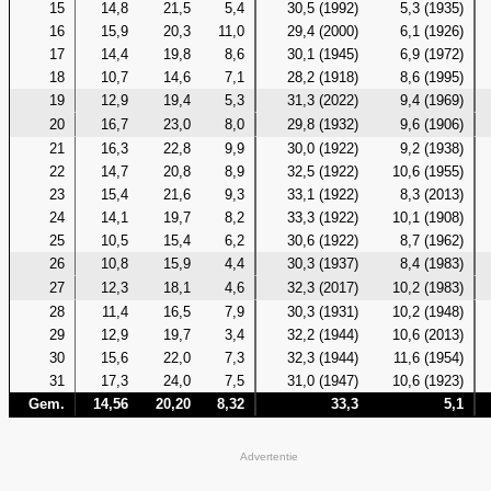
15
14,8
21,5
5,4
30,5 (1992)
5,3 (1935)
16
15,9
20,3
11,0
29,4 (2000)
6,1 (1926)
17
14,4
19,8
8,6
30,1 (1945)
6,9 (1972)
18
10,7
14,6
7,1
28,2 (1918)
8,6 (1995)
19
12,9
19,4
5,3
31,3 (2022)
9,4 (1969)
20
16,7
23,0
8,0
29,8 (1932)
9,6 (1906)
21
16,3
22,8
9,9
30,0 (1922)
9,2 (1938)
22
14,7
20,8
8,9
32,5 (1922)
10,6 (1955)
23
15,4
21,6
9,3
33,1 (1922)
8,3 (2013)
24
14,1
19,7
8,2
33,3 (1922)
10,1 (1908)
25
10,5
15,4
6,2
30,6 (1922)
8,7 (1962)
26
10,8
15,9
4,4
30,3 (1937)
8,4 (1983)
27
12,3
18,1
4,6
32,3 (2017)
10,2 (1983)
28
11,4
16,5
7,9
30,3 (1931)
10,2 (1948)
29
12,9
19,7
3,4
32,2 (1944)
10,6 (2013)
30
15,6
22,0
7,3
32,3 (1944)
11,6 (1954)
31
17,3
24,0
7,5
31,0 (1947)
10,6 (1923)
Gem.
14,56
20,20
8,32
33,3
5,1
Advertentie