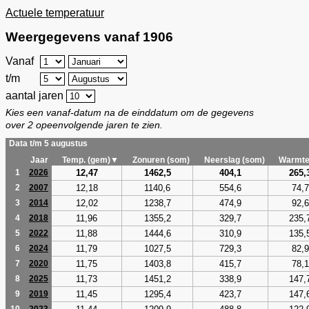
Actuele temperatuur
Weergegevens vanaf 1906
Vanaf
t/m
aantal jaren
Kies een vanaf-datum na de einddatum om de gegevens
over 2 opeenvolgende jaren te zien.
Data t/m 5 augustus
Jaar
Temp. (gem)▼
Zonuren (som)
Neerslag (som)
Warmte
12,47
1462,5
404,1
265,
1
2026
12,18
1140,6
554,6
74,7
2
2007
12,02
1238,7
474,9
92,6
3
2014
11,96
1355,2
329,7
235,
4
2018
11,88
1444,6
310,9
135,
5
2022
11,79
1027,5
729,3
82,9
6
2024
11,75
1403,8
415,7
78,1
7
2020
11,73
1451,2
338,9
147,
8
2025
11,45
1295,4
423,7
147,
9
2019