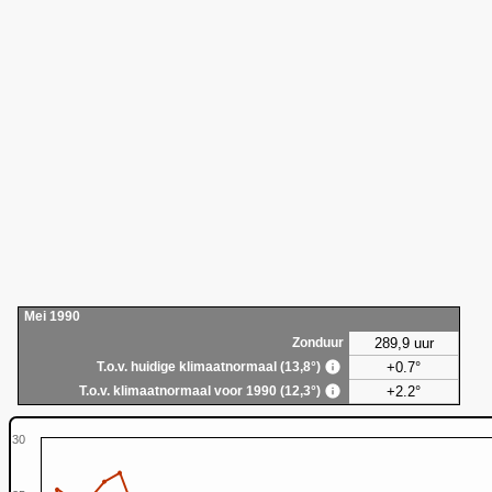
Mei 1990
289,9 uur
Zonduur
+0.7°
T.o.v. huidige klimaatnormaal (13,8°)
+2.2°
T.o.v. klimaatnormaal voor 1990 (12,3°)
30