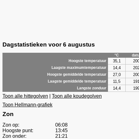
Dagstatistieken voor 6 augustus
°C
dat
35,1
20
Hoogste temperatuur
14,4
20
Laagste maximumtemperatuur
27,0
20
Hoogste gemiddelde temperatuur
11,5
19
Laagste gemiddelde temperatuur
14,4
19
Langste zonduur
Toon alle hittegolven
|
Toon alle koudegolven
Toon Hellmann-grafiek
Zon
Zon op:
06:08
Hoogste punt:
13:45
Zon onder:
21:21