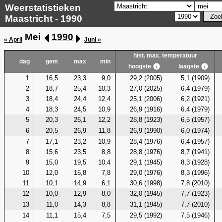
Weerstatistieken
Maastricht - 1990
Mei
1990
« April
Juni »
hist. max. temperatuur
dag
gem
max
min
hoogste
laagste
1
16,5
23,3
9,0
29,2 (2005)
5,1 (1909)
2
18,7
25,4
10,3
27,0 (2025)
6,4 (1979)
3
18,4
24,4
12,4
25,1 (2006)
6,2 (1921)
4
18,3
24,5
10,9
26,9 (1916)
6,4 (1979)
5
20,3
26,1
12,2
28,8 (1923)
6,5 (1957)
6
20,5
26,9
11,8
26,9 (1990)
6,0 (1974)
7
17,1
23,2
10,9
28,4 (1976)
6,4 (1957)
8
15,6
23,5
8,8
28,8 (1976)
8,7 (1941)
9
15,0
19,5
10,4
29,1 (1945)
8,3 (1928)
10
12,0
16,8
7,8
29,0 (1976)
8,3 (1996)
11
10,1
14,9
6,1
30,6 (1998)
7,8 (2010)
12
10,0
12,9
8,0
32,0 (1945)
7,7 (1923)
13
11,0
14,3
8,8
31,1 (1945)
7,7 (2010)
14
11,1
15,4
7,5
29,5 (1992)
7,5 (1946)