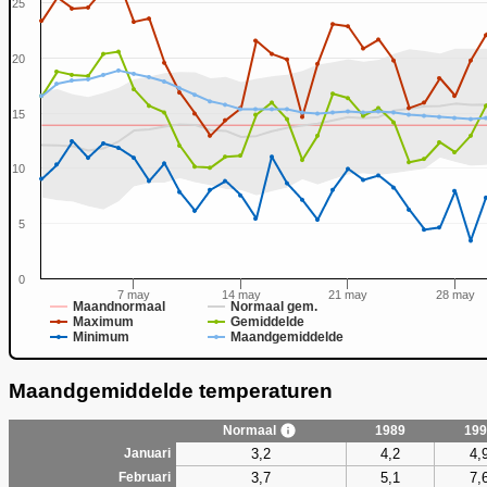
25
20
15
0
10
5
0
7 may
14 may
21 may
28 may
Maandnormaal
Normaal gem.
Maximum
Gemiddelde
Minimum
Maandgemiddelde
Maandgemiddelde temperaturen
Normaal
1989
199
3,2
4,2
4,
Januari
3,7
5,1
7,
Februari