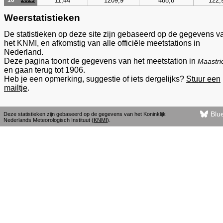
11,44
1209,9
488,8
122,
10
2023
Weerstatistieken
De statistieken op deze site zijn gebaseerd op de gegevens v
het KNMI, en afkomstig van alle officiële meetstations in
Nederland.
Deze pagina toont de gegevens van het meetstation in
Maastri
en gaan terug tot 1906.
Heb je een opmerking, suggestie of iets dergelijks?
Stuur een
mailtje
.
Blu
Deze statistieken zijn gebaseerd op de gegevens van het Koninklijk
Nederlands Meteorologisch Instituut (
KNMI
).