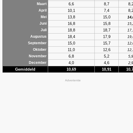
6,6
8,7
8,
Maart
10,1
7,4
8,
April
13,8
15,0
Mei
14,
16,8
15,8
Juni
15,
18,8
18,7
Juli
17,
18,4
17,9
Augustus
19,
15,0
15,7
September
12,
11,0
12,6
Oktober
12,
6,8
5,2
November
5,
4,0
4,6
December
2,
Gemiddeld
10,69
10,91
10,
Advertentie