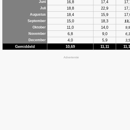
16,8
17,4
17,
Juni
18,8
22,9
17,
Juli
18,4
15,9
17,
Augustus
15,0
18,3
September
13,
11,0
14,0
Oktober
9,
6,8
9,0
November
6,
4,0
5,9
December
3,
Gemiddeld
10,69
11,11
11,
Advertentie