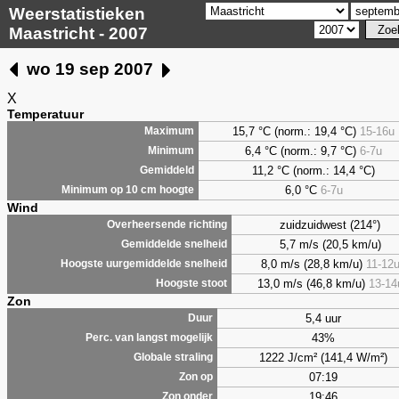
Weerstatistieken
Maastricht - 2007
wo 19 sep 2007
X
Temperatuur
15,7 °C (norm.: 19,4 °C)
15-16u
Maximum
6,4
°C (norm.: 9,7 °C)
6-7u
Minimum
11,2 °C (norm.: 14,4 °C)
Gemiddeld
6,0
°C
6-7u
Minimum op 10 cm hoogte
Wind
zuidzuidwest (214°)
Overheersende richting
5,7 m/s (20,5 km/u)
Gemiddelde snelheid
8,0 m/s (28,8 km/u)
11-12
Hoogste uurgemiddelde snelheid
13,0 m/s (46,8 km/u)
13-14
Hoogste stoot
Zon
5,4 uur
Duur
43%
Perc. van langst mogelijk
1222 J/cm² (141,4 W/m²)
Globale straling
07:19
Zon op
19:46
Zon onder