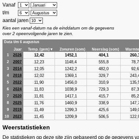
Vanaf
t/m
aantal jaren
Kies een vanaf-datum na de einddatum om de gegevens
over 2 opeenvolgende jaren te zien.
Data t/m 6 augustus
Jaar
Temp. (gem)▼
Zonuren (som)
Neerslag (som)
Warmte
12,42
1452,1
404,1
260,
1
2026
12,23
1148,4
555,8
78,7
2
2007
12,05
1242,2
482,0
92,6
3
2014
12,02
1369,1
329,7
243,
4
2018
11,90
1456,0
310,9
135,
5
2022
11,83
1038,9
729,3
87,3
6
2024
11,81
1417,1
415,7
85,2
7
2020
11,76
1460,9
338,9
147,
8
2025
11,49
1299,3
425,6
149,
9
2019
11,45
1209,9
506,5
122,
10
2023
Weerstatistieken
De statistieken op deze site zijn gebaseerd op de gegevens v