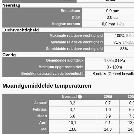
Neerslag
0,0 mm
Etmaalsom
0,0 uur
Duur
0,0 mm
1-2u
Hoogste uursom
Luchtvochtigheid
100%
8-9u
Maximale relatieve vochtigheid
71%
14-15
Minimale relatieve vochtigheid
88%
Gemiddelde relatieve vochtigheid
Overig
1.025,0 hPa
Gemiddelde luchtdruk
0 - 100m
Minimum opgetreden zicht
8 octa's (Geheel bewolk
Bedekkingsgraad van de bovenlucht
Maandgemiddelde temperaturen
Normaal
2006
200
3,2
0,7
6,
Januari
3,7
1,9
6,
Februari
6,6
3,9
7,
Maart
10,1
9,1
13,
April
13,8
14,3
14,
Mei