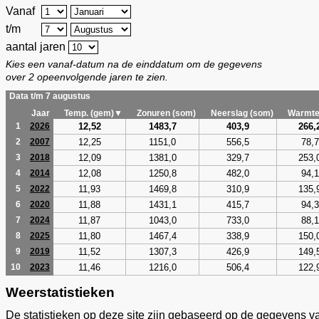
Vanaf
t/m
aantal jaren
Kies een vanaf-datum na de einddatum om de gegevens
over 2 opeenvolgende jaren te zien.
Data t/m 7 augustus
Jaar
Temp. (gem)▼
Zonuren (som)
Neerslag (som)
Warmte
12,52
1483,7
403,9
266,
1
2026
12,25
1151,0
556,5
78,7
2
2007
12,09
1381,0
329,7
253,
3
2018
12,08
1250,8
482,0
94,1
4
2014
11,93
1469,8
310,9
135,
5
2022
11,88
1431,1
415,7
94,3
6
2020
11,87
1043,0
733,0
88,1
7
2024
11,80
1467,4
338,9
150,
8
2025
11,52
1307,3
426,9
149,
9
2019
11,46
1216,0
506,4
122,
10
2023
Weerstatistieken
De statistieken op deze site zijn gebaseerd op de gegevens v