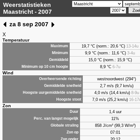
Weerstatistieken
Maastricht - 2007
za 8 sep 2007
X
Temperatuur
19,7 °C (norm.: 20,6 °C)
13-14u
Maximum
9,9
°C (norm.: 11,6 °C)
3-4u
Minimum
15,0 °C (norm.: 15,9 °C)
Gemiddeld
8,9
°C
6-7u
Minimum op 10 cm hoogte
Wind
westnoordwest (294°)
Overheersende richting
2,7 m/s (9,7 km/u)
Gemiddelde snelheid
4,0 m/s (14,4 km/u)
8-9u
Hoogste uurgemiddelde snelheid
7,0 m/s (25,2 km/u)
16-17
Hoogste stoot
Zon
1,4 uur
Duur
11%
Perc. van langst mogelijk
858 J/cm² (99,3 W/m²)
Globale straling
07:01
Zon op
20:12
Zon onder