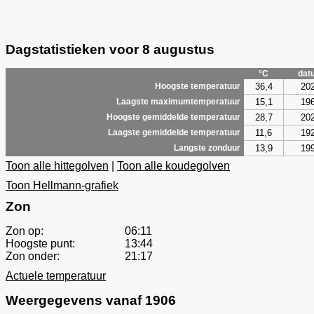
Dagstatistieken voor 8 augustus
°C
dat
36,4
20
Hoogste temperatuur
15,1
19
Laagste maximumtemperatuur
28,7
20
Hoogste gemiddelde temperatuur
11,6
19
Laagste gemiddelde temperatuur
13,9
19
Langste zonduur
Toon alle hittegolven
|
Toon alle koudegolven
Toon Hellmann-grafiek
Zon
Zon op:
06:11
Hoogste punt:
13:44
Zon onder:
21:17
Actuele temperatuur
Weergegevens vanaf 1906