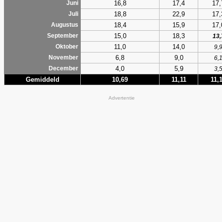
16,8
17,4
17,
Juni
18,8
22,9
17,
Juli
18,4
15,9
17,
Augustus
15,0
18,3
September
13,
11,0
14,0
Oktober
9,
6,8
9,0
November
6,
4,0
5,9
December
3,
Gemiddeld
10,69
11,11
11,
Advertentie