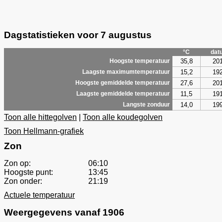
Dagstatistieken voor 7 augustus
°C
dat
35,8
20
Hoogste temperatuur
15,2
19
Laagste maximumtemperatuur
27,6
20
Hoogste gemiddelde temperatuur
11,5
19
Laagste gemiddelde temperatuur
14,0
19
Langste zonduur
Toon alle hittegolven
|
Toon alle koudegolven
Toon Hellmann-grafiek
Zon
Zon op:
06:10
Hoogste punt:
13:45
Zon onder:
21:19
Actuele temperatuur
Weergegevens vanaf 1906