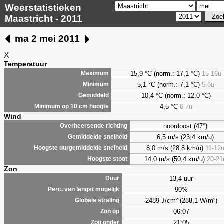
Weerstatistieken
Maastricht - 2011
ma 2 mei 2011
X
Temperatuur
15,9 °C (norm.: 17,1 °C)
15-16u
Maximum
5,1
°C (norm.: 7,1 °C)
5-6u
Minimum
10,4 °C (norm.: 12,0 °C)
Gemiddeld
4,5
°C
6-7u
Minimum op 10 cm hoogte
Wind
noordoost (47°)
Overheersende richting
6,5 m/s (23,4 km/u)
Gemiddelde snelheid
8,0 m/s (28,8 km/u)
11-12
Hoogste uurgemiddelde snelheid
14,0 m/s (50,4 km/u)
20-21
Hoogste stoot
Zon
13,4 uur
Duur
90%
Perc. van langst mogelijk
2489 J/cm² (288,1 W/m²)
Globale straling
06:07
Zon op
21:05
Zon onder