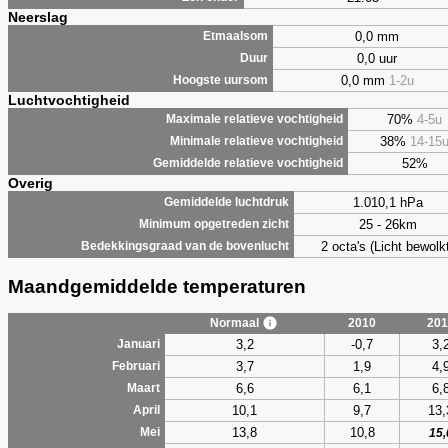
Neerslag
0,0 mm
Etmaalsom
0,0 uur
Duur
0,0 mm
1-2u
Hoogste uursom
Luchtvochtigheid
70%
4-5u
Maximale relatieve vochtigheid
38%
14-15
Minimale relatieve vochtigheid
52%
Gemiddelde relatieve vochtigheid
Overig
1.010,1 hPa
Gemiddelde luchtdruk
25 - 26km
Minimum opgetreden zicht
2 octa's (Licht bewolk
Bedekkingsgraad van de bovenlucht
Maandgemiddelde temperaturen
Normaal
2010
201
3,2
-0,7
3,
Januari
3,7
1,9
4,
Februari
6,6
6,1
6,
Maart
10,1
9,7
13,
April
13,8
10,8
Mei
15,