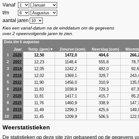
Vanaf
t/m
aantal jaren
Kies een vanaf-datum na de einddatum om de gegevens
over 2 opeenvolgende jaren te zien.
Data t/m 6 augustus
Jaar
Temp. (gem)▼
Zonuren (som)
Neerslag (som)
Warmte
12,50
1472,0
404,6
266,
1
2026
12,23
1148,4
555,8
78,7
2
2007
12,05
1242,2
482,0
92,6
3
2014
12,02
1369,1
329,7
243,
4
2018
11,90
1456,0
310,9
135,
5
2022
11,83
1038,9
729,3
87,3
6
2024
11,81
1417,1
415,7
85,2
7
2020
11,76
1460,9
338,9
147,
8
2025
11,49
1299,3
425,6
149,
9
2019
11,45
1209,9
506,5
122,
10
2023
Weerstatistieken
De statistieken op deze site zijn gebaseerd op de gegevens v