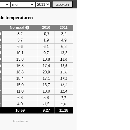
e temperaturen
Normaal
2010
2011
3,2
-0,7
3,2
i
3,7
1,9
4,9
i
6,6
6,1
6,8
t
10,1
9,7
13,3
l
13,8
10,8
i
15,0
16,8
17,4
i
16,6
18,8
20,9
i
15,8
18,4
17,1
s
17,5
15,0
13,7
r
16,3
11,0
10,0
r
11,4
6,8
5,8
r
7,7
4,0
-1,5
r
5,6
10,69
9,27
11,18
Advertentie