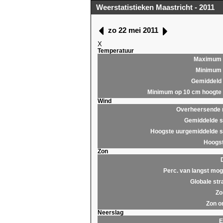
Weerstatistieken Maastricht - 2011
zo 22 mei 2011
X
Temperatuur
Maximum
Minimum
Gemiddeld
Minimum op 10 cm hoogte
Wind
Overheersende r
Gemiddelde s
Hoogste uurgemiddelde s
Hoogst
Zon
Perc. van langst moge
Globale str
Zo
Zon o
Neerslag
E