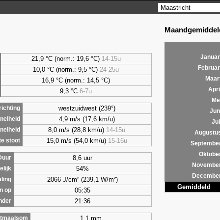
Maandgemiddeld
Januar
21,9 °C (norm.: 19,6 °C)
14-15u
Februar
10,0 °C (norm.: 9,5 °C)
24-25u
Maar
16,9 °C (norm.: 14,5 °C)
Apri
9,3
°C
6-7u
Me
westzuidwest (239°)
ichting
Jun
4,9 m/s (17,6 km/u)
nelheid
Jul
8,0 m/s (28,8 km/u)
14-15u
nelheid
Augustu
15,0 m/s (54,0 km/u)
15-16u
e stoot
Septembe
Oktobe
8,6 uur
Duur
Novembe
54%
lijk
Decembe
2066 J/cm² (239,1 W/m²)
aling
Gemiddeld
05:35
n op
21:36
nder
1,1 mm
tmaalsom