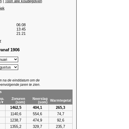
n
|
Toon alle koudegolven
iek
06:08
13:45
21:21
r
anaf 1906
um na de einddatum om de
envolgende jaren te zien.
s
p.
Zonuren
Neerslag
Warmtegetal
)▼
(som)
(som)
1462,5
404,1
265,3
1140,6
554,6
74,7
1238,7
474,9
92,6
1355,2
329,7
235,7