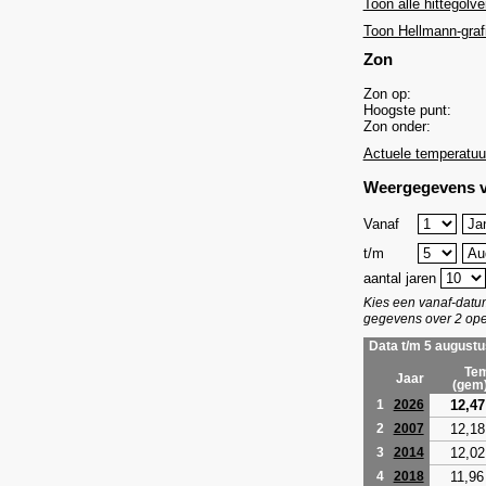
Toon alle hittegolve
Toon Hellmann-graf
Zon
Zon op:
Hoogste punt:
Zon onder:
Actuele temperatuu
Weergegevens v
Vanaf
t/m
aantal jaren
Kies een vanaf-dat
gegevens over 2 ope
Data t/m 5 augustu
Tem
Jaar
(gem
12,47
1
2026
12,18
2
2007
12,02
3
2014
11,96
4
2018