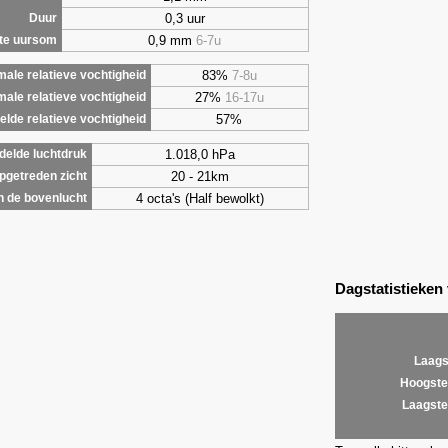
0,3 uur
Duur
0,9 mm
6-7u
te uursom
83%
7-8u
ale relatieve vochtigheid
27%
16-17u
male relatieve vochtigheid
57%
lde relatieve vochtigheid
1.018,0 hPa
elde luchtdruk
20 - 21km
getreden zicht
4 octa's (Half bewolkt)
 de bovenlucht
Dagstatistieken
Laags
Hoogste
Laagste