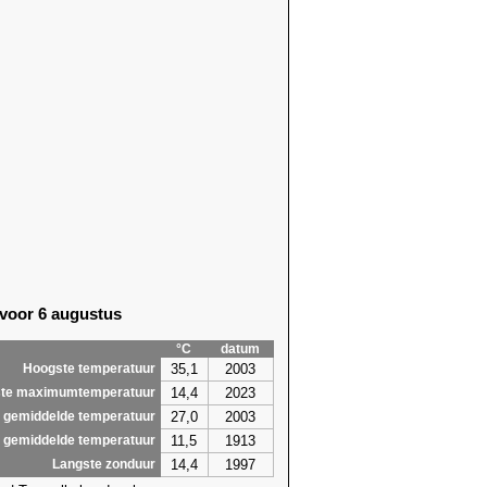
 voor 6 augustus
°C
datum
35,1
2003
Hoogste temperatuur
14,4
2023
te maximumtemperatuur
27,0
2003
 gemiddelde temperatuur
11,5
1913
 gemiddelde temperatuur
14,4
1997
Langste zonduur