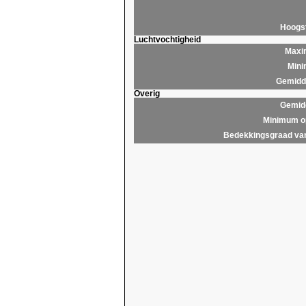
Hoogs
Luchtvochtigheid
Maxim
Mini
Gemidde
Overig
Gemidd
Minimum op
Bedekkingsgraad van