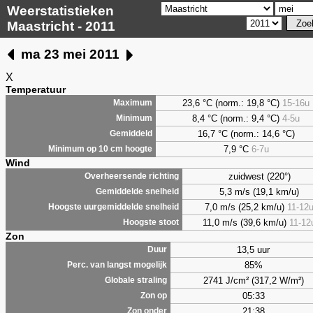
Weerstatistieken
Maastricht - 2011
ma 23 mei 2011
X
Temperatuur
23,6 °C (norm.: 19,8 °C)
15-16u
Maximum
8,4
°C (norm.: 9,4 °C)
4-5u
Minimum
16,7 °C (norm.: 14,6 °C)
Gemiddeld
7,9
°C
6-7u
Minimum op 10 cm hoogte
Wind
zuidwest (220°)
Overheersende richting
5,3 m/s (19,1 km/u)
Gemiddelde snelheid
7,0 m/s (25,2 km/u)
11-12
Hoogste uurgemiddelde snelheid
11,0 m/s (39,6 km/u)
11-12
Hoogste stoot
Zon
13,5 uur
Duur
85%
Perc. van langst mogelijk
2741 J/cm² (317,2 W/m²)
Globale straling
05:33
Zon op
21:38
Zon onder