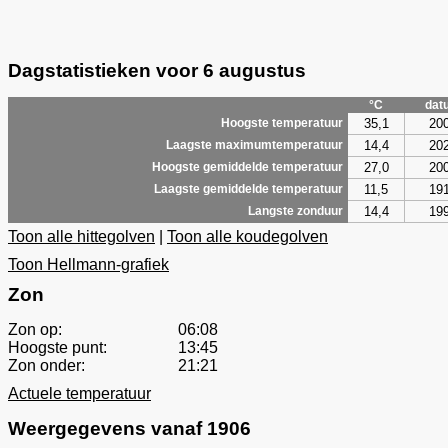
Dagstatistieken voor 6 augustus
°C
dat
35,1
20
Hoogste temperatuur
14,4
20
Laagste maximumtemperatuur
27,0
20
Hoogste gemiddelde temperatuur
11,5
19
Laagste gemiddelde temperatuur
14,4
19
Langste zonduur
Toon alle hittegolven
|
Toon alle koudegolven
Toon Hellmann-grafiek
Zon
Zon op:
06:08
Hoogste punt:
13:45
Zon onder:
21:21
Actuele temperatuur
Weergegevens vanaf 1906