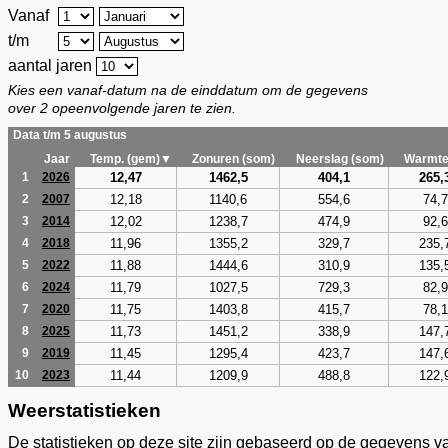
Vanaf
t/m
aantal jaren
Kies een vanaf-datum na de einddatum om de gegevens
over 2 opeenvolgende jaren te zien.
Data t/m 5 augustus
Jaar
Temp. (gem)▼
Zonuren (som)
Neerslag (som)
Warmte
12,47
1462,5
404,1
265,
1
2026
12,18
1140,6
554,6
74,7
2
2007
12,02
1238,7
474,9
92,6
3
2014
11,96
1355,2
329,7
235,
4
2018
11,88
1444,6
310,9
135,
5
2022
11,79
1027,5
729,3
82,9
6
2024
11,75
1403,8
415,7
78,1
7
2020
11,73
1451,2
338,9
147,
8
2025
11,45
1295,4
423,7
147,
9
2019
11,44
1209,9
488,8
122,
10
2023
Weerstatistieken
De statistieken op deze site zijn gebaseerd op de gegevens v