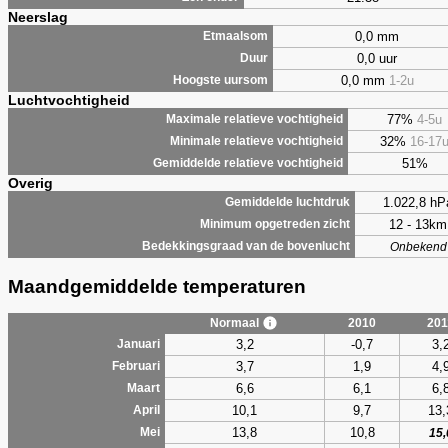
Neerslag
0,0 mm
Etmaalsom
0,0 uur
Duur
0,0 mm
1-2u
Hoogste uursom
Luchtvochtigheid
77%
4-5u
Maximale relatieve vochtigheid
32%
16-17
Minimale relatieve vochtigheid
51%
Gemiddelde relatieve vochtigheid
Overig
1.022,8 hP
Gemiddelde luchtdruk
12 - 13km
Minimum opgetreden zicht
Bedekkingsgraad van de bovenlucht
Onbekend
Maandgemiddelde temperaturen
Normaal
2010
201
3,2
-0,7
3,
Januari
3,7
1,9
4,
Februari
6,6
6,1
6,
Maart
10,1
9,7
13,
April
13,8
10,8
Mei
15,