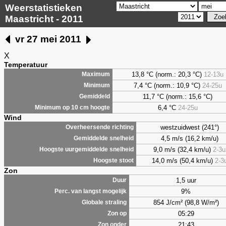
Weerstatistieken
Maastricht - 2011
vr 27 mei 2011
X
Temperatuur
13,8 °C (norm.: 20,3 °C)
12-13u
Maximum
7,4
°C (norm.: 10,9 °C)
24-25u
Minimum
11,7 °C (norm.: 15,6 °C)
Gemiddeld
6,4
°C
24-25u
Minimum op 10 cm hoogte
Wind
westzuidwest (241°)
Overheersende richting
4,5 m/s (16,2 km/u)
Gemiddelde snelheid
9,0 m/s (32,4 km/u)
2-3u
Hoogste uurgemiddelde snelheid
14,0 m/s (50,4 km/u)
2-3
Hoogste stoot
Zon
1,5 uur
Duur
9%
Perc. van langst mogelijk
854 J/cm² (98,8 W/m²)
Globale straling
05:29
Zon op
21:43
Zon onder