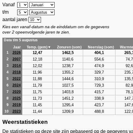
Vanaf
t/m
aantal jaren
Kies een vanaf-datum na de einddatum om de gegevens
over 2 opeenvolgende jaren te zien.
Data t/m 5 augustus
Jaar
Temp. (gem)▼
Zonuren (som)
Neerslag (som)
Warmte
12,47
1462,5
404,1
265,
1
2026
12,18
1140,6
554,6
74,7
2
2007
12,02
1238,7
474,9
92,6
3
2014
11,96
1355,2
329,7
235,
4
2018
11,88
1444,6
310,9
135,
5
2022
11,79
1027,5
729,3
82,9
6
2024
11,75
1403,8
415,7
78,1
7
2020
11,73
1451,2
338,9
147,
8
2025
11,45
1295,4
423,7
147,
9
2019
11,44
1209,9
488,8
122,
10
2023
Weerstatistieken
De statistieken op deze site zijn gebaseerd op de gegevens v