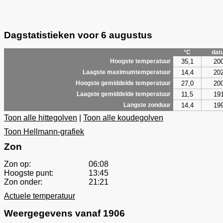
Dagstatistieken voor 6 augustus
°C
dat
35,1
20
Hoogste temperatuur
14,4
20
Laagste maximumtemperatuur
27,0
20
Hoogste gemiddelde temperatuur
11,5
19
Laagste gemiddelde temperatuur
14,4
19
Langste zonduur
Toon alle hittegolven
|
Toon alle koudegolven
Toon Hellmann-grafiek
Zon
Zon op:
06:08
Hoogste punt:
13:45
Zon onder:
21:21
Actuele temperatuur
Weergegevens vanaf 1906