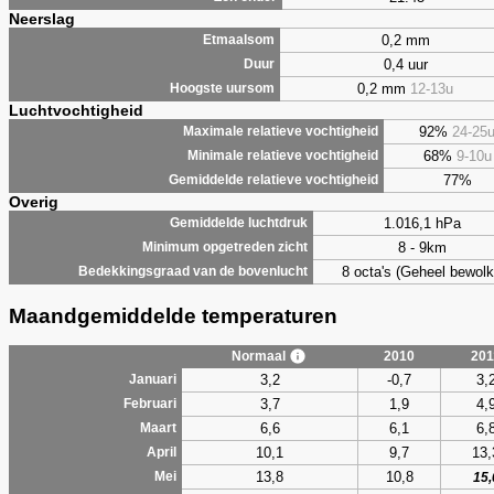
Neerslag
0,2 mm
Etmaalsom
0,4 uur
Duur
0,2 mm
12-13u
Hoogste uursom
Luchtvochtigheid
92%
24-25
Maximale relatieve vochtigheid
68%
9-10u
Minimale relatieve vochtigheid
77%
Gemiddelde relatieve vochtigheid
Overig
1.016,1 hPa
Gemiddelde luchtdruk
8 - 9km
Minimum opgetreden zicht
8 octa's (Geheel bewolk
Bedekkingsgraad van de bovenlucht
Maandgemiddelde temperaturen
Normaal
2010
201
3,2
-0,7
3,
Januari
3,7
1,9
4,
Februari
6,6
6,1
6,
Maart
10,1
9,7
13,
April
13,8
10,8
Mei
15,