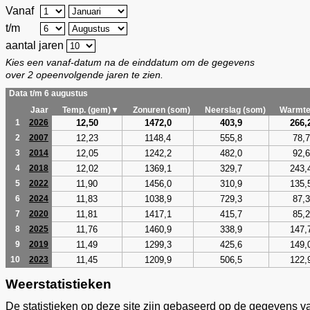
Vanaf
t/m
aantal jaren
Kies een vanaf-datum na de einddatum om de gegevens
over 2 opeenvolgende jaren te zien.
Data t/m 6 augustus
Jaar
Temp. (gem)▼
Zonuren (som)
Neerslag (som)
Warmte
12,50
1472,0
403,9
266,
1
2026
12,23
1148,4
555,8
78,7
2
2007
12,05
1242,2
482,0
92,6
3
2014
12,02
1369,1
329,7
243,
4
2018
11,90
1456,0
310,9
135,
5
2022
11,83
1038,9
729,3
87,3
6
2024
11,81
1417,1
415,7
85,2
7
2020
11,76
1460,9
338,9
147,
8
2025
11,49
1299,3
425,6
149,
9
2019
11,45
1209,9
506,5
122,
10
2023
Weerstatistieken
De statistieken op deze site zijn gebaseerd op de gegevens v