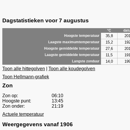
Dagstatistieken voor 7 augustus
°C
dat
35,8
20
Hoogste temperatuur
15,2
19
Laagste maximumtemperatuur
27,6
20
Hoogste gemiddelde temperatuur
11,5
19
Laagste gemiddelde temperatuur
14,0
19
Langste zonduur
Toon alle hittegolven
|
Toon alle koudegolven
Toon Hellmann-grafiek
Zon
Zon op:
06:10
Hoogste punt:
13:45
Zon onder:
21:19
Actuele temperatuur
Weergegevens vanaf 1906