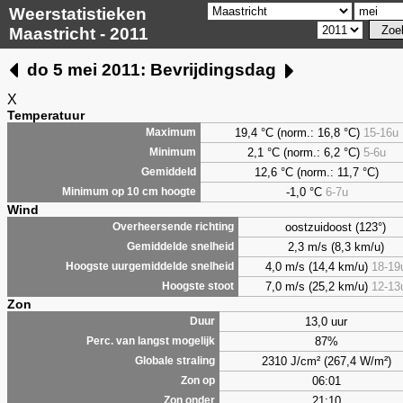
Weerstatistieken
Maastricht - 2011
do 5 mei 2011: Bevrijdingsdag
X
Temperatuur
19,4 °C (norm.: 16,8 °C)
15-16u
Maximum
2,1
°C (norm.: 6,2 °C)
5-6u
Minimum
12,6 °C (norm.: 11,7 °C)
Gemiddeld
-1,0 °C
6-7u
Minimum op 10 cm hoogte
Wind
oostzuidoost (123°)
Overheersende richting
2,3 m/s (8,3 km/u)
Gemiddelde snelheid
4,0 m/s (14,4 km/u)
18-19
Hoogste uurgemiddelde snelheid
7,0 m/s (25,2 km/u)
12-13
Hoogste stoot
Zon
13,0 uur
Duur
87%
Perc. van langst mogelijk
2310 J/cm² (267,4 W/m²)
Globale straling
06:01
Zon op
21:10
Zon onder