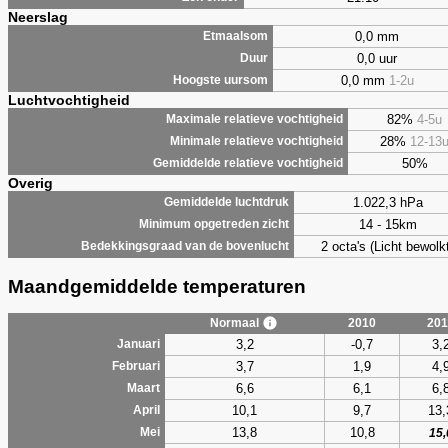
Neerslag
0,0 mm
Etmaalsom
0,0 uur
Duur
0,0 mm
1-2u
Hoogste uursom
Luchtvochtigheid
82%
4-5u
Maximale relatieve vochtigheid
28%
12-13
Minimale relatieve vochtigheid
50%
Gemiddelde relatieve vochtigheid
Overig
1.022,3 hPa
Gemiddelde luchtdruk
14 - 15km
Minimum opgetreden zicht
2 octa's (Licht bewolk
Bedekkingsgraad van de bovenlucht
Maandgemiddelde temperaturen
Normaal
2010
201
3,2
-0,7
3,
Januari
3,7
1,9
4,
Februari
6,6
6,1
6,
Maart
10,1
9,7
13,
April
13,8
10,8
Mei
15,