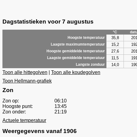
Dagstatistieken voor 7 augustus
°C
dat
35,8
20
Hoogste temperatuur
15,2
19
Laagste maximumtemperatuur
27,6
20
Hoogste gemiddelde temperatuur
11,5
19
Laagste gemiddelde temperatuur
14,0
19
Langste zonduur
Toon alle hittegolven
|
Toon alle koudegolven
Toon Hellmann-grafiek
Zon
Zon op:
06:10
Hoogste punt:
13:45
Zon onder:
21:19
Actuele temperatuur
Weergegevens vanaf 1906