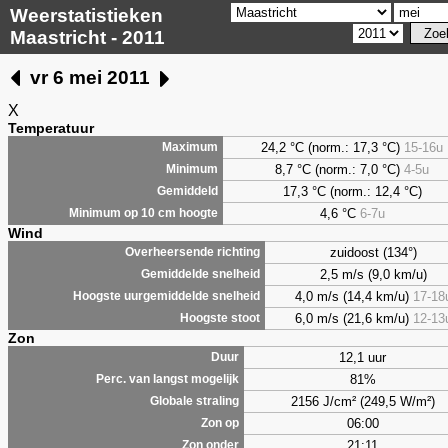
Weerstatistieken
Maastricht - 2011
vr 6 mei 2011
X
Temperatuur
24,2 °C (norm.: 17,3 °C)
15-16u
Maximum
8,7
°C (norm.: 7,0 °C)
4-5u
Minimum
17,3 °C (norm.: 12,4 °C)
Gemiddeld
4,6
°C
6-7u
Minimum op 10 cm hoogte
Wind
zuidoost (134°)
Overheersende richting
2,5 m/s (9,0 km/u)
Gemiddelde snelheid
4,0 m/s (14,4 km/u)
17-18
Hoogste uurgemiddelde snelheid
6,0 m/s (21,6 km/u)
12-13
Hoogste stoot
Zon
12,1 uur
Duur
81%
Perc. van langst mogelijk
2156 J/cm² (249,5 W/m²)
Globale straling
06:00
Zon op
21:11
Zon onder