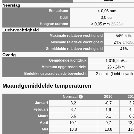
Neerslag
< 0,05 mm
Etmaalsom
0,0 uur
Duur
< 0,05 mm
22-23u
Hoogste uursom
Luchtvochtigheid
54%
5-6u
Maximale relatieve vochtigheid
24%
14-15
Minimale relatieve vochtigheid
41%
Gemiddelde relatieve vochtigheid
Overig
1.018,8 hPa
Gemiddelde luchtdruk
23 - 24km
Minimum opgetreden zicht
2 octa's (Licht bewolk
Bedekkingsgraad van de bovenlucht
Maandgemiddelde temperaturen
Normaal
2010
201
3,2
-0,7
3,
Januari
3,7
1,9
4,
Februari
6,6
6,1
6,
Maart
10,1
9,7
13,
April
13,8
10,8
Mei
15,