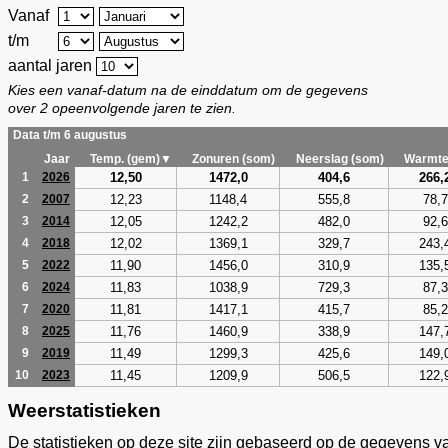
Vanaf
t/m
aantal jaren
Kies een vanaf-datum na de einddatum om de gegevens
over 2 opeenvolgende jaren te zien.
Data t/m 6 augustus
Jaar
Temp. (gem)▼
Zonuren (som)
Neerslag (som)
Warmte
12,50
1472,0
404,6
266,
1
2026
12,23
1148,4
555,8
78,7
2
2007
12,05
1242,2
482,0
92,6
3
2014
12,02
1369,1
329,7
243,
4
2018
11,90
1456,0
310,9
135,
5
2022
11,83
1038,9
729,3
87,3
6
2024
11,81
1417,1
415,7
85,2
7
2020
11,76
1460,9
338,9
147,
8
2025
11,49
1299,3
425,6
149,
9
2019
11,45
1209,9
506,5
122,
10
2023
Weerstatistieken
De statistieken op deze site zijn gebaseerd op de gegevens v