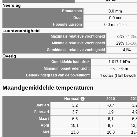
Neerslag
0,0 mm
Etmaalsom
0,0 uur
Duur
0,0 mm
1-2u
Hoogste uursom
Luchtvochtigheid
73%
24-25
Maximale relatieve vochtigheid
29%
15-16
Minimale relatieve vochtigheid
41%
Gemiddelde relatieve vochtigheid
Overig
1.017,1 hPa
Gemiddelde luchtdruk
25 - 26km
Minimum opgetreden zicht
4 octa's (Half bewolkt
Bedekkingsgraad van de bovenlucht
Maandgemiddelde temperaturen
Normaal
2010
201
3,2
-0,7
3,
Januari
3,7
1,9
4,
Februari
6,6
6,1
6,
Maart
10,1
9,7
13,
April
13,8
10,8
Mei
15,