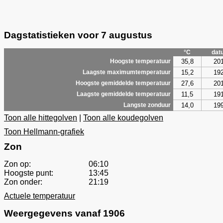
Dagstatistieken voor 7 augustus
°C
dat
35,8
20
Hoogste temperatuur
15,2
19
Laagste maximumtemperatuur
27,6
20
Hoogste gemiddelde temperatuur
11,5
19
Laagste gemiddelde temperatuur
14,0
19
Langste zonduur
Toon alle hittegolven
|
Toon alle koudegolven
Toon Hellmann-grafiek
Zon
Zon op:
06:10
Hoogste punt:
13:45
Zon onder:
21:19
Actuele temperatuur
Weergegevens vanaf 1906