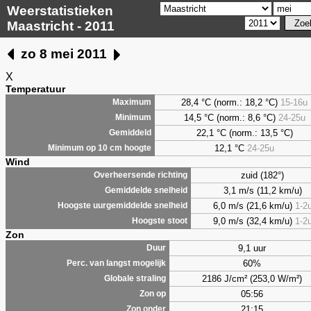
Weerstatistieken
Maastricht - 2011
zo 8 mei 2011
X
Temperatuur
28,4 °C (norm.: 18,2 °C)
15-16u
Maximum
14,5 °C (norm.: 8,6 °C)
24-25u
Minimum
22,1 °C (norm.: 13,5 °C)
Gemiddeld
12,1 °C
24-25u
Minimum op 10 cm hoogte
Wind
zuid (182°)
Overheersende richting
3,1 m/s (11,2 km/u)
Gemiddelde snelheid
6,0 m/s (21,6 km/u)
1-2
Hoogste uurgemiddelde snelheid
9,0 m/s (32,4 km/u)
1-2
Hoogste stoot
Zon
9,1 uur
Duur
60%
Perc. van langst mogelijk
2186 J/cm² (253,0 W/m²)
Globale straling
05:56
Zon op
21:15
Zon onder