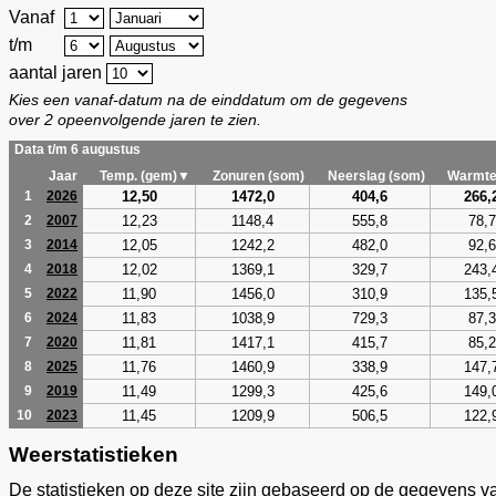
Vanaf
t/m
aantal jaren
Kies een vanaf-datum na de einddatum om de gegevens
over 2 opeenvolgende jaren te zien.
Data t/m 6 augustus
Jaar
Temp. (gem)▼
Zonuren (som)
Neerslag (som)
Warmte
12,50
1472,0
404,6
266,
1
2026
12,23
1148,4
555,8
78,7
2
2007
12,05
1242,2
482,0
92,6
3
2014
12,02
1369,1
329,7
243,
4
2018
11,90
1456,0
310,9
135,
5
2022
11,83
1038,9
729,3
87,3
6
2024
11,81
1417,1
415,7
85,2
7
2020
11,76
1460,9
338,9
147,
8
2025
11,49
1299,3
425,6
149,
9
2019
11,45
1209,9
506,5
122,
10
2023
Weerstatistieken
De statistieken op deze site zijn gebaseerd op de gegevens v