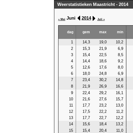
Weerstatistieken Maastricht - 2014
Juni
2014
« Mei
Juli »
dag
gem
max
min
1
14,3
19,0
10,2
2
15,3
21,9
6,9
3
15,4
22,5
8,5
4
14,4
18,6
9,2
5
12,6
17,6
8,0
6
18,0
24,8
6,9
7
23,4
30,2
14,8
8
21,9
26,9
16,6
9
22,4
29,2
16,1
10
21,6
27,6
15,7
11
17,7
23,2
13,0
12
17,5
22,2
11,2
13
17,7
22,7
12,2
14
15,6
18,4
13,2
15
15,4
20,4
11,0