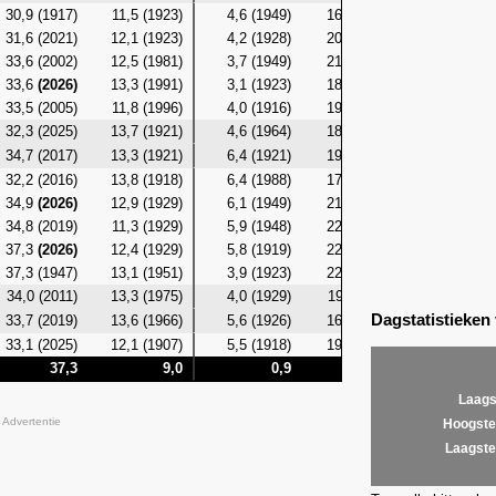
30,9 (1917)
11,5 (1923)
4,6 (1949)
16,8 (1986)
8,7 (19
31,6 (2021)
12,1 (1923)
4,2 (1928)
20,8 (2021)
7,6 (19
33,6 (2002)
12,5 (1981)
3,7 (1949)
21,5 (2021)
8,8 (19
33,6
(2026)
13,3 (1991)
3,1 (1923)
18,6 (2021)
9,3 (19
33,5 (2005)
11,8 (1996)
4,0 (1916)
19,1 (2000)
9,4 (19
32,3 (2025)
13,7 (1921)
4,6 (1964)
18,7 (2005)
10,8 (19
34,7 (2017)
13,3 (1921)
6,4 (1921)
19,9
(2026)
9,3 (19
32,2 (2016)
13,8 (1918)
6,4 (1988)
17,6
(2026)
9,2 (19
34,9
(2026)
12,9 (1929)
6,1 (1949)
21,3 (2005)
9,1 (19
34,8 (2019)
11,3 (1929)
5,9 (1948)
22,0
(2026)
9,8 (19
37,3
(2026)
12,4 (1929)
5,8 (1919)
22,8
(2026)
9,8 (19
37,3 (1947)
13,1 (1951)
3,9 (1923)
22,9
(2026)
10,2 (19
34,0 (2011)
13,3 (1975)
4,0 (1929)
19,9 (2011)
11,2 (19
Dagstatistieken
33,7 (2019)
13,6 (1966)
5,6 (1926)
16,8
(2026)
10,9 (19
33,1 (2025)
12,1 (1907)
5,5 (1918)
19,3 (1987)
10,2 (19
37,3
9,0
0,9
22,9
Laags
Advertentie
Hoogste
Laagste