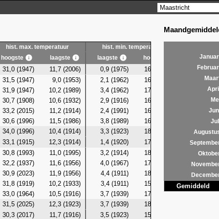
Maandgemiddeld
hist. max. temperatuur
hist. min. temperatuur
hist. g
Januar
hoogste
laagste
laagste
hoogste
laagste
Februar
31,0 (1947)
11,7 (2006)
0,9 (1975)
16,4 (1947)
7,3 (19
Maar
31,5 (1947)
9,0 (1953)
2,1 (1962)
16,5 (2008)
7,0 (19
Apri
31,9 (1947)
10,2 (1989)
3,4 (1962)
17,2 (1947)
6,8 (19
30,7 (1908)
10,6 (1932)
2,9 (1916)
16,9 (1979)
7,8 (19
Me
33,2 (2015)
11,2 (1914)
2,4 (1991)
16,8 (1982)
8,5 (19
Jun
30,6 (1996)
11,5 (1986)
3,8 (1989)
16,7 (1982)
8,3 (19
Jul
34,0 (1996)
10,4 (1914)
3,3 (1923)
18,2 (1996)
7,4 (19
Augustu
33,1 (1915)
12,3 (1914)
1,4 (1920)
17,8 (2007)
7,9 (19
Septembe
30,8 (1993)
11,0 (1995)
3,2 (1914)
18,1 (2004)
9,0 (19
Oktobe
32,2 (1937)
11,6 (1956)
4,0 (1967)
17,2 (2010)
9,4 (19
Novembe
30,9 (2023)
11,9 (1956)
4,4 (1911)
18,6 (1937)
8,7 (19
Decembe
31,8 (1919)
10,2 (1933)
3,4 (1911)
15,5 (1937)
7,9 (19
Gemiddeld
33,0 (1964)
10,5 (1916)
3,7 (1939)
17,9 (2006)
8,4 (19
31,5 (2025)
12,3 (1923)
3,7 (1939)
18,3 (2025)
8,5 (19
30,3 (2017)
11,7 (1916)
3,5 (1923)
15,8 (2002)
9,5 (19