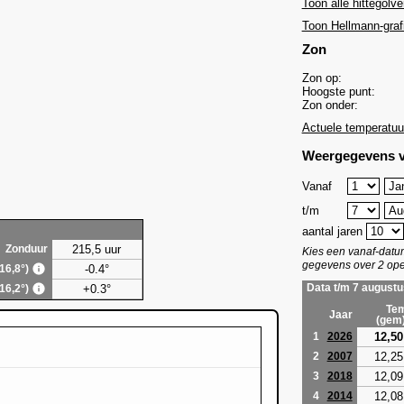
Toon alle hittegolve
Toon Hellmann-graf
Zon
Zon op:
Hoogste punt:
Zon onder:
Actuele temperatuu
Weergegevens v
Vanaf
t/m
aantal jaren
215,5 uur
Zonduur
Kies een vanaf-dat
gegevens over 2 ope
-0.4°
(16,8°)
+0.3°
Data t/m 7 augustu
(16,2°)
Tem
Jaar
(gem
12,50
1
2026
12,25
2
2007
12,09
3
2018
12,08
4
2014