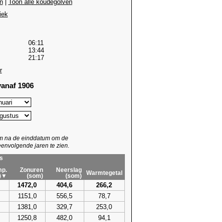
n
|
Toon alle koudegolven
iek
06:11
13:44
21:17
r
anaf 1906
um na de einddatum om de
envolgende jaren te zien.
s
p.
Zonuren
Neerslag
Warmtegetal
)▼
(som)
(som)
1472,0
404,6
266,2
1151,0
556,5
78,7
1381,0
329,7
253,0
1250,8
482,0
94,1