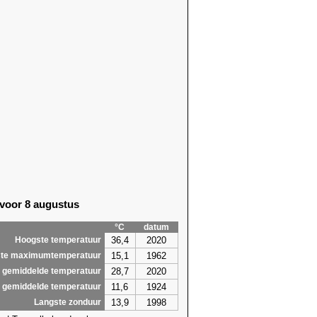
28)
24,3 (2021)
23)
26,3 (2021)
23)
26,7 (2022)
16)
25,9 (2000)
16)
26,9 (2000)
64)
24,7 (1998)
64)
26,7 (2017)
18)
25,2 (2005)
18)
28,0
(2026)
29)
28,6
(2026)
18)
30,9
(2026)
29)
29,9
(2026)
27)
26,1 (1947)
 voor 8 augustus
60)
25,4 (2019)
19)
26,1 (1957)
°C
datum
6,8
30,9
36,4
2020
Hoogste temperatuur
15,1
1962
te maximumtemperatuur
28,7
2020
 gemiddelde temperatuur
11,6
1924
 gemiddelde temperatuur
13,9
1998
Langste zonduur