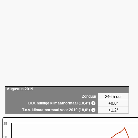
Augustus 2019
246,5 uur
Zonduur
+0.8°
T.o.v. huidige klimaatnormaal (18,4°)
+1.2°
T.o.v. klimaatnormaal voor 2019 (18,0°)
35
30