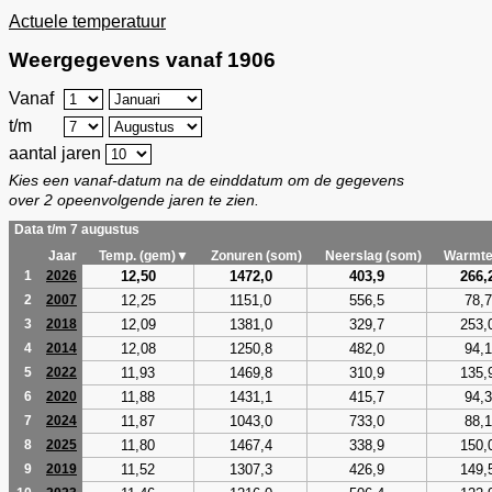
Actuele temperatuur
Weergegevens vanaf 1906
Vanaf
t/m
aantal jaren
Kies een vanaf-datum na de einddatum om de gegevens
over 2 opeenvolgende jaren te zien.
Data t/m 7 augustus
Jaar
Temp. (gem)▼
Zonuren (som)
Neerslag (som)
Warmte
12,50
1472,0
403,9
266,
1
2026
12,25
1151,0
556,5
78,7
2
2007
12,09
1381,0
329,7
253,
3
2018
12,08
1250,8
482,0
94,1
4
2014
11,93
1469,8
310,9
135,
5
2022
11,88
1431,1
415,7
94,3
6
2020
11,87
1043,0
733,0
88,1
7
2024
11,80
1467,4
338,9
150,
8
2025
11,52
1307,3
426,9
149,
9
2019