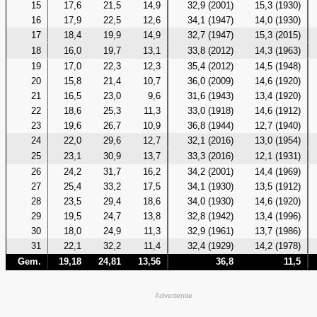
15
17,6
21,5
14,9
32,9 (2001)
15,3 (1930)
16
17,9
22,5
12,6
34,1 (1947)
14,0 (1930)
17
18,4
19,9
14,9
32,7 (1947)
15,3 (2015)
18
16,0
19,7
13,1
33,8 (2012)
14,3 (1963)
19
17,0
22,3
12,3
35,4 (2012)
14,5 (1948)
20
15,8
21,4
10,7
36,0 (2009)
14,6 (1920)
21
16,5
23,0
9,6
31,6 (1943)
13,4 (1920)
22
18,6
25,3
11,3
33,0 (1918)
14,6 (1912)
23
19,6
26,7
10,9
36,8 (1944)
12,7 (1940)
24
22,0
29,6
12,7
32,1 (2016)
13,0 (1954)
25
23,1
30,9
13,7
33,3 (2016)
12,1 (1931)
26
24,2
31,7
16,2
34,2 (2001)
14,4 (1969)
27
25,4
33,2
17,5
34,1 (1930)
13,5 (1912)
28
23,5
29,4
18,6
34,0 (1930)
14,6 (1920)
29
19,5
24,7
13,8
32,8 (1942)
13,4 (1996)
30
18,0
24,9
11,3
32,9 (1961)
13,7 (1986)
31
22,1
32,2
11,4
32,4 (1929)
14,2 (1978)
Gem.
19,18
24,81
13,56
36,8
11,5
Advertentie