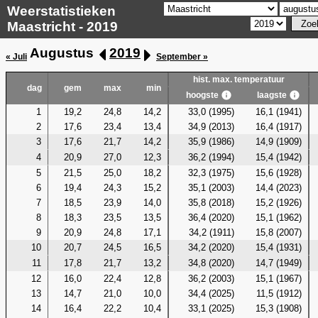
Weerstatistieken
Maastricht - 2019
Augustus
2019
« Juli
September »
hist. max. temperatuur
dag
gem
max
min
hoogste
laagste
1
19,2
24,8
14,2
33,0 (1995)
16,1 (1941)
2
17,6
23,4
13,4
34,9 (2013)
16,4 (1917)
3
17,6
21,7
14,2
35,9 (1986)
14,9 (1909)
4
20,9
27,0
12,3
36,2 (1994)
15,4 (1942)
5
21,5
25,0
18,2
32,3 (1975)
15,6 (1928)
6
19,4
24,3
15,2
35,1 (2003)
14,4 (2023)
7
18,5
23,9
14,0
35,8 (2018)
15,2 (1926)
8
18,3
23,5
13,5
36,4 (2020)
15,1 (1962)
9
20,9
24,8
17,1
34,2 (1911)
15,8 (2007)
10
20,7
24,5
16,5
34,2 (2020)
15,4 (1931)
11
17,8
21,7
13,2
34,8 (2020)
14,7 (1949)
12
16,0
22,4
12,8
36,2 (2003)
15,1 (1967)
13
14,7
21,0
10,0
34,4 (2025)
11,5 (1912)
14
16,4
22,2
10,4
33,1 (2025)
15,3 (1908)