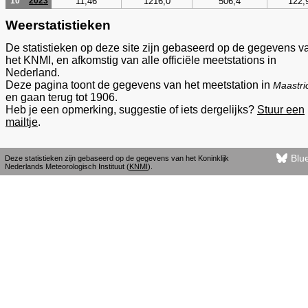
11,46
1216,0
506,4
122,
10
2023
Weerstatistieken
De statistieken op deze site zijn gebaseerd op de gegevens v
het KNMI, en afkomstig van alle officiële meetstations in
Nederland.
Deze pagina toont de gegevens van het meetstation in
Maastri
en gaan terug tot 1906.
Heb je een opmerking, suggestie of iets dergelijks?
Stuur een
mailtje
.
Blu
Deze statistieken zijn gebaseerd op de gegevens van het Koninklijk
Nederlands Meteorologisch Instituut (
KNMI
).