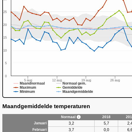
25
20
0
15
10
5
0
5 aug
12 aug
19 aug
26 aug
Maandnormaal
Normaal gem.
Maximum
Gemiddelde
Minimum
Maandgemiddelde
Maandgemiddelde temperaturen
Normaal
2018
201
3,2
5,7
2,
Januari
3,7
0,0
6,
Februari