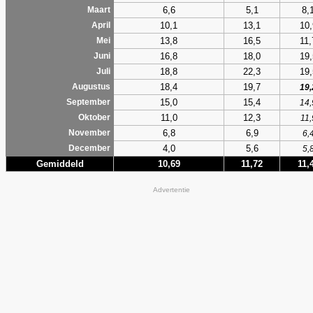
6,6
5,1
8,
Maart
10,1
13,1
10,
April
13,8
16,5
11,
Mei
16,8
18,0
19,
Juni
18,8
22,3
19,
Juli
18,4
19,7
Augustus
19,
15,0
15,4
September
14,
11,0
12,3
Oktober
11,
6,8
6,9
November
6,
4,0
5,6
December
5,
Gemiddeld
10,69
11,72
11,
Advertentie