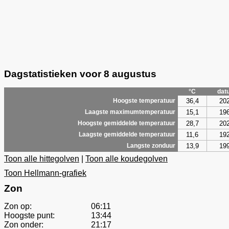
Dagstatistieken voor 8 augustus
°C
dat
36,4
20
Hoogste temperatuur
15,1
19
Laagste maximumtemperatuur
28,7
20
Hoogste gemiddelde temperatuur
11,6
19
Laagste gemiddelde temperatuur
13,9
19
Langste zonduur
Toon alle hittegolven
|
Toon alle koudegolven
Toon Hellmann-grafiek
Zon
Zon op:
06:11
Hoogste punt:
13:44
Zon onder:
21:17