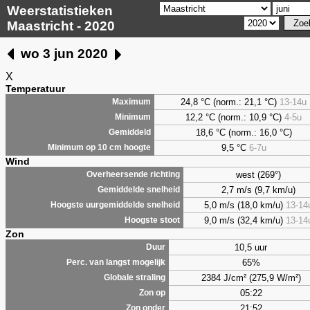
Weerstatistieken
Maastricht - 2020
wo 3 jun 2020
X
Temperatuur
24,8 °C (norm.: 21,1 °C)
13-14u
Maximum
12,2 °C (norm.: 10,9 °C)
4-5u
Minimum
18,6 °C (norm.: 16,0 °C)
Gemiddeld
9,5
°C
6-7u
Minimum op 10 cm hoogte
Wind
west (269°)
Overheersende richting
2,7 m/s (9,7 km/u)
Gemiddelde snelheid
5,0 m/s (18,0 km/u)
13-14
Hoogste uurgemiddelde snelheid
9,0 m/s (32,4 km/u)
13-14
Hoogste stoot
Zon
10,5 uur
Duur
65%
Perc. van langst mogelijk
2384 J/cm² (275,9 W/m²)
Globale straling
05:22
Zon op
21:52
Zon onder