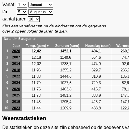
Vanaf
t/m
aantal jaren
Kies een vanaf-datum na de einddatum om de gegevens
over 2 opeenvolgende jaren te zien.
Data t/m 5 augustus
Jaar
Temp. (gem)▼
Zonuren (som)
Neerslag (som)
Warmte
12,42
1452,1
404,1
260,
1
2026
12,18
1140,6
554,6
74,7
2
2007
12,02
1238,7
474,9
92,6
3
2014
11,96
1355,2
329,7
235,
4
2018
11,88
1444,6
310,9
135,
5
2022
11,79
1027,5
729,3
82,9
6
2024
11,75
1403,8
415,7
78,1
7
2020
11,73
1451,2
338,9
147,
8
2025
11,45
1295,4
423,7
147,
9
2019
11,44
1209,9
488,8
122,
10
2023
Weerstatistieken
De statistieken op deze site zijn gebaseerd op de gegevens v