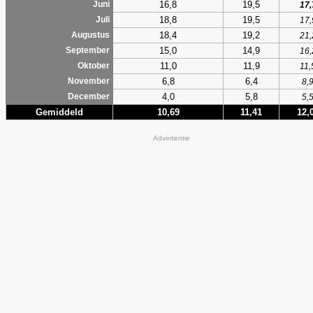
16,8
19,5
Juni
17,
18,8
19,5
Juli
17,
18,4
19,2
Augustus
21,
15,0
14,9
September
16,
11,0
11,9
Oktober
11,
6,8
6,4
November
8,
4,0
5,8
December
5,
Gemiddeld
10,69
11,41
12,
Advertentie