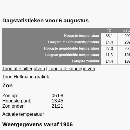
Dagstatistieken voor 6 augustus
°C
dat
35,1
20
Hoogste temperatuur
14,4
20
Laagste maximumtemperatuur
27,0
20
Hoogste gemiddelde temperatuur
11,5
19
Laagste gemiddelde temperatuur
14,4
19
Langste zonduur
Toon alle hittegolven
|
Toon alle koudegolven
Toon Hellmann-grafiek
Zon
Zon op:
06:08
Hoogste punt:
13:45
Zon onder:
21:21
Actuele temperatuur
Weergegevens vanaf 1906