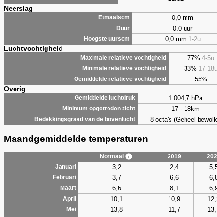
Neerslag
0,0 mm
Etmaalsom
0,0 uur
Duur
0,0 mm
1-2u
Hoogste uursom
Luchtvochtigheid
77%
4-5u
Maximale relatieve vochtigheid
33%
17-18
Minimale relatieve vochtigheid
55%
Gemiddelde relatieve vochtigheid
Overig
1.004,7 hPa
Gemiddelde luchtdruk
17 - 18km
Minimum opgetreden zicht
8 octa's (Geheel bewolk
Bedekkingsgraad van de bovenlucht
Maandgemiddelde temperaturen
Normaal
2019
202
3,2
2,4
5,
Januari
3,7
6,6
6,
Februari
6,6
8,1
6,
Maart
10,1
10,9
12,
April
13,8
11,7
13,
Mei