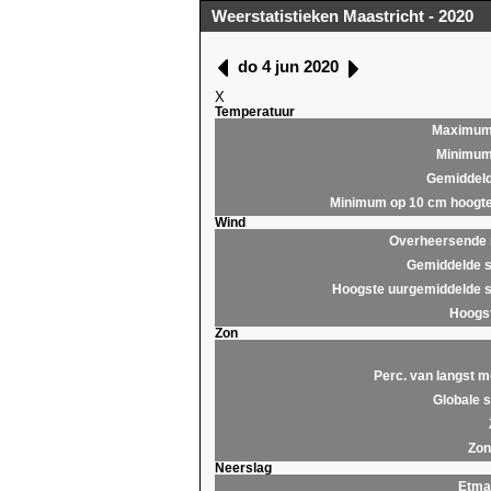
Weerstatistieken Maastricht - 2020
do 4 jun 2020
X
Temperatuur
Maximu
Minimu
Gemiddel
Minimum op 10 cm hoogt
Wind
Overheersende r
Gemiddelde s
Hoogste uurgemiddelde s
Hoogst
Zon
Perc. van langst m
Globale s
Zon
Neerslag
Etma