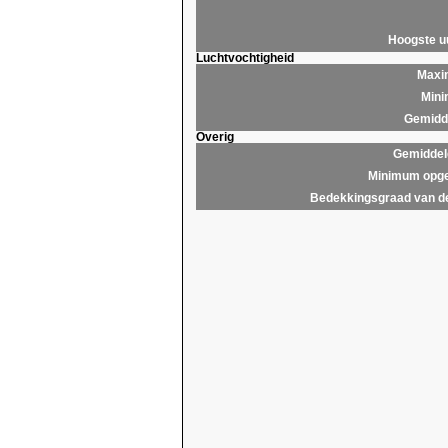
Hoogste 
Luchtvochtigheid
Maxim
Mini
Gemidde
Overig
Gemiddel
Minimum opge
Bedekkingsgraad van d