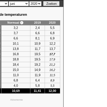
e temperaturen
Normaal
2019
2020
3,2
2,4
5,5
i
3,7
6,6
6,8
i
6,6
8,1
6,9
t
10,1
10,9
12,2
l
13,8
11,7
13,7
i
16,8
19,5
i
17,7
18,8
19,5
i
17,9
18,4
19,2
s
21,2
15,0
14,9
r
16,2
11,0
11,9
r
11,5
6,8
6,4
r
8,9
4,0
5,8
r
5,5
10,69
11,41
12,00
Advertentie