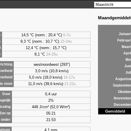
Maandgemiddeld
Januar
14,5 °C (norm.: 20,4 °C)
6-7u
m
Februar
9,3
°C (norm.: 10,7 °C)
23-24u
m
Maar
12,4 °C (norm.: 15,7 °C)
d
Apri
8,1
°C
24-25u
e
Me
westnoordwest (293°)
ichting
Jun
3,0 m/s (10,8 km/u)
nelheid
Jul
5,0 m/s (18,0 km/u)
16-17u
nelheid
Augustu
11,0 m/s (39,6 km/u)
21-22u
e stoot
Septembe
Oktobe
0,4 uur
Duur
Novembe
2%
ogelijk
Decembe
449 J/cm² (52,0 W/m²)
traling
Gemiddeld
05:21
Zon op
21:53
 onder
4,1 mm
alsom