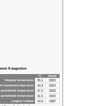
 voor 6 augustus
°C
datum
35,1
2003
Hoogste temperatuur
14,4
2023
te maximumtemperatuur
27,0
2003
 gemiddelde temperatuur
11,5
1913
 gemiddelde temperatuur
14,4
1997
Langste zonduur