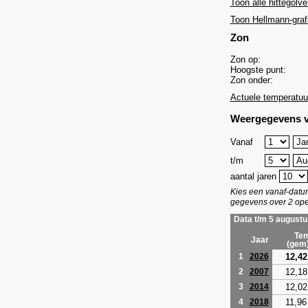
Toon alle hittegolve
Toon Hellmann-graf
Zon
Zon op:
Hoogste punt:
Zon onder:
Actuele temperatuu
Weergegevens v
Vanaf
t/m
aantal jaren
Kies een vanaf-dat
gegevens over 2 ope
Data t/m 5 augustu
Tem
Jaar
(gem
12,42
1
2026
12,18
2
2007
12,02
3
2014
11,96
4
2018