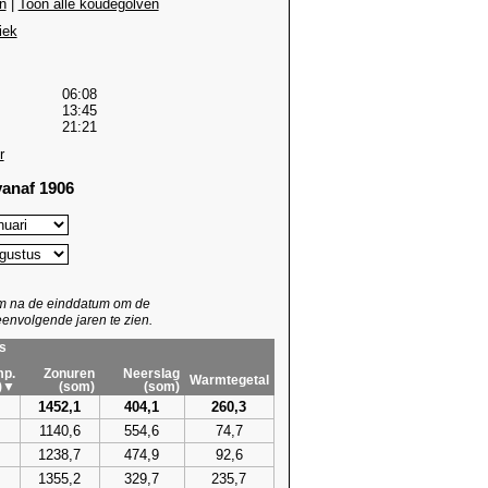
n
|
Toon alle koudegolven
iek
06:08
13:45
21:21
r
anaf 1906
um na de einddatum om de
envolgende jaren te zien.
s
p.
Zonuren
Neerslag
Warmtegetal
)▼
(som)
(som)
1452,1
404,1
260,3
1140,6
554,6
74,7
1238,7
474,9
92,6
1355,2
329,7
235,7