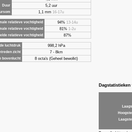
5,2 uur
Duur
1,1 mm
16-17u
uursom
94%
13-14u
ale relatieve vochtigheid
81%
1-2u
male relatieve vochtigheid
87%
lde relatieve vochtigheid
998,2 hPa
de luchtdruk
7 - 8km
treden zicht
8 octa's (Geheel bewolkt)
e bovenlucht
Dagstatistieken
Laags
Hoogste
Laagste