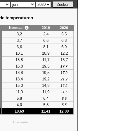
e temperaturen
Normaal
2019
2020
3,2
2,4
5,5
i
3,7
6,6
6,8
i
6,6
8,1
6,9
t
10,1
10,9
12,2
l
13,8
11,7
13,7
i
16,8
19,5
i
17,7
18,8
19,5
i
17,9
18,4
19,2
s
21,2
15,0
14,9
r
16,2
11,0
11,9
r
11,5
6,8
6,4
r
8,9
4,0
5,8
r
5,5
10,69
11,41
12,00
Advertentie