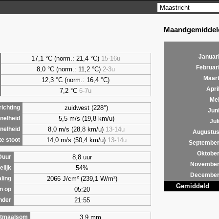
Maandgemiddeld
Januar
17,1 °C (norm.: 21,4 °C)
15-16u
Februar
8,0
°C (norm.: 11,2 °C)
2-3u
Maar
12,3 °C (norm.: 16,4 °C)
Apri
7,2
°C
6-7u
Me
zuidwest (228°)
ichting
Jun
5,5 m/s (19,8 km/u)
nelheid
Jul
8,0 m/s (28,8 km/u)
13-14u
nelheid
Augustu
14,0 m/s (50,4 km/u)
13-14u
e stoot
Septembe
Oktobe
8,8 uur
Duur
Novembe
54%
lijk
Decembe
2066 J/cm² (239,1 W/m²)
aling
Gemiddeld
05:20
n op
21:55
nder
3,9 mm
tmaalsom