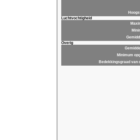
Hoogs
Luchtvochtigheid
Maxim
Mini
Gemidde
Overig
Gemidde
Minimum opg
Bedekkingsgraad van 