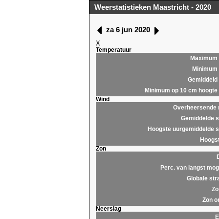
Weerstatistieken Maastricht - 2020
za 6 jun 2020
X
Temperatuur
Maximum
Minimum
Gemiddeld
Minimum op 10 cm hoogte
Wind
Overheersende r
Gemiddelde s
Hoogste uurgemiddelde s
Hoogst
Zon
Perc. van langst moge
Globale str
Zo
Zon o
Neerslag
E