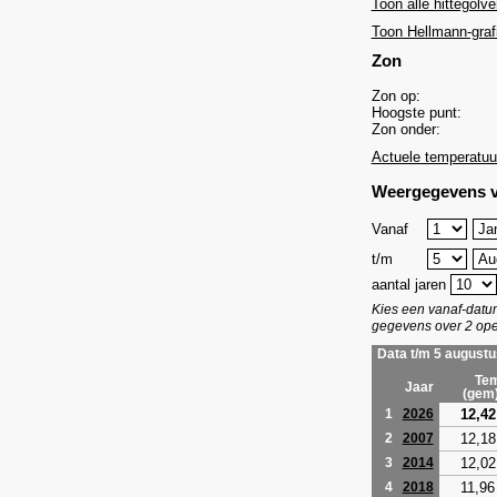
Toon alle hittegolve
Toon Hellmann-graf
Zon
Zon op:
Hoogste punt:
Zon onder:
Actuele temperatuu
Weergegevens v
Vanaf
t/m
aantal jaren
Kies een vanaf-dat
gegevens over 2 ope
Data t/m 5 augustu
Tem
Jaar
(gem
12,42
1
2026
12,18
2
2007
12,02
3
2014
11,96
4
2018