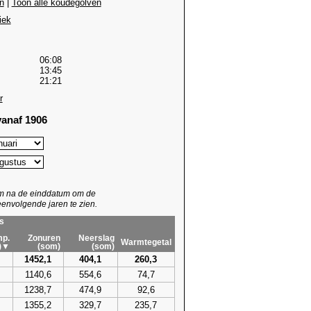
n
|
Toon alle koudegolven
iek
06:08
13:45
21:21
r
anaf 1906
um na de einddatum om de
envolgende jaren te zien.
s
p.
Zonuren
Neerslag
Warmtegetal
)▼
(som)
(som)
1452,1
404,1
260,3
1140,6
554,6
74,7
1238,7
474,9
92,6
1355,2
329,7
235,7