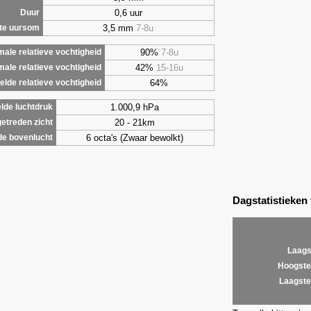
0,6 uur
Duur
3,5 mm
7-8u
te uursom
90%
7-8u
ale relatieve vochtigheid
42%
15-16u
male relatieve vochtigheid
64%
lde relatieve vochtigheid
1.000,9 hPa
lde luchtdruk
20 - 21km
etreden zicht
6 octa's (Zwaar bewolkt)
de bovenlucht
Dagstatistieken
Laags
Hoogste
Laagste