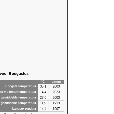
 voor 6 augustus
°C
datum
35,1
2003
Hoogste temperatuur
14,4
2023
te maximumtemperatuur
27,0
2003
 gemiddelde temperatuur
11,5
1913
 gemiddelde temperatuur
14,4
1997
Langste zonduur