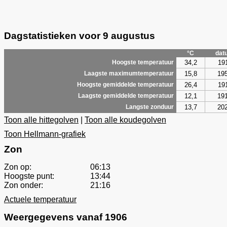
Dagstatistieken voor 9 augustus
°C
dat
34,2
19
Hoogste temperatuur
15,8
19
Laagste maximumtemperatuur
26,4
19
Hoogste gemiddelde temperatuur
12,1
19
Laagste gemiddelde temperatuur
13,7
20
Langste zonduur
Toon alle hittegolven
|
Toon alle koudegolven
Toon Hellmann-grafiek
Zon
Zon op:
06:13
Hoogste punt:
13:44
Zon onder:
21:16
Actuele temperatuur
Weergegevens vanaf 1906