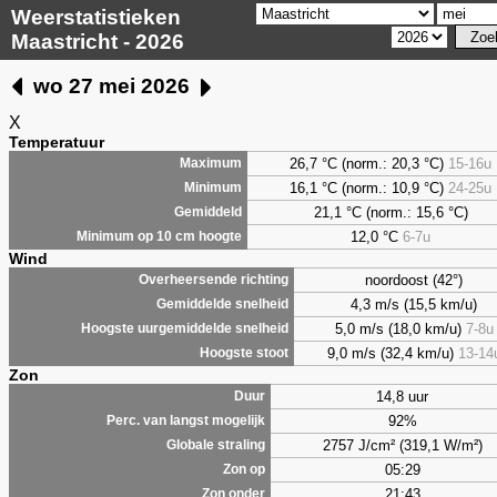
Weerstatistieken
Maastricht - 2026
wo 27 mei 2026
X
Temperatuur
26,7 °C (norm.: 20,3 °C)
15-16u
Maximum
16,1 °C (norm.: 10,9 °C)
24-25u
Minimum
21,1 °C (norm.: 15,6 °C)
Gemiddeld
12,0 °C
6-7u
Minimum op 10 cm hoogte
Wind
noordoost (42°)
Overheersende richting
4,3 m/s (15,5 km/u)
Gemiddelde snelheid
5,0 m/s (18,0 km/u)
7-8u
Hoogste uurgemiddelde snelheid
9,0 m/s (32,4 km/u)
13-14
Hoogste stoot
Zon
14,8 uur
Duur
92%
Perc. van langst mogelijk
2757 J/cm² (319,1 W/m²)
Globale straling
05:29
Zon op
21:43
Zon onder