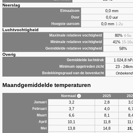
Neerslag
0,0 mm
Etmaalsom
0,0 uur
Duur
0,0 mm
1-2u
Hoogste uursom
Luchtvochtigheid
80%
4-5u
Maximale relatieve vochtigheid
41%
15-16
Minimale relatieve vochtigheid
58%
Gemiddelde relatieve vochtigheid
Overig
1.024,8 hP
Gemiddelde luchtdruk
23 - 24km
Minimum opgetreden zicht
Bedekkingsgraad van de bovenlucht
Onbekend
Maandgemiddelde temperaturen
Normaal
2025
202
3,2
2,8
3,
Januari
3,7
4,0
6,
Februari
6,6
8,1
8,
Maart
10,1
11,8
11,
April
13,8
14,8
Mei
15,