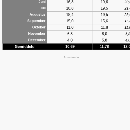
16,8
19,6
Juni
20,
18,8
19,5
Juli
21,
18,4
19,5
Augustus
23,
15,0
15,6
September
15,
11,0
11,8
Oktober
11,
6,8
8,0
November
6,
4,0
5,8
December
4,
Gemiddeld
10,69
11,78
12,
Advertentie