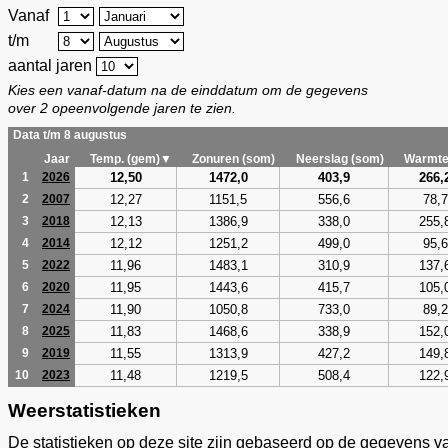
Vanaf
t/m
aantal jaren
Kies een vanaf-datum na de einddatum om de gegevens
over 2 opeenvolgende jaren te zien.
Data t/m 8 augustus
Jaar
Temp. (gem)▼
Zonuren (som)
Neerslag (som)
Warmte
12,50
1472,0
403,9
266,
1
2026
12,27
1151,5
556,6
78,7
2
2007
12,13
1386,9
338,0
255,
3
2018
12,12
1251,2
499,0
95,6
4
2014
11,96
1483,1
310,9
137,
5
2022
11,95
1443,6
415,7
105,
6
2020
11,90
1050,8
733,0
89,2
7
2024
11,83
1468,6
338,9
152,
8
2025
11,55
1313,9
427,2
149,
9
2019
11,48
1219,5
508,4
122,
10
2023
Weerstatistieken
De statistieken op deze site zijn gebaseerd op de gegevens v