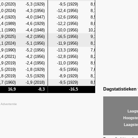
,0 (2020)
-5,3 (1929)
-9,5 (1929)
8,9 (2024)
-7,4 (19
,0 (2024)
-4,3 (1956)
-12,4 (1956)
8,7 (2024)
-8,8 (19
,4 (1920)
-4,0 (1947)
-12,6 (1956)
8,5 (2024)
-7,5 (19
,4 (1989)
-4,6 (1929)
-12,2 (1956)
8,0 (2024)
-6,7 (19
,1 (1990)
-4,4 (1948)
-10,0 (1956)
10,2 (1990)
-6,5 (19
,9 (2025)
-4,2 (1956)
-16,5 (1956)
9,1 (2016)
-8,1 (19
,1 (2024)
-5,1 (1956)
-11,9 (1956)
8,3 (2017)
-7,8 (19
,9 (1990)
-5,2 (1956)
-13,3 (1956)
7,6 (2007)
-9,2 (19
,4 (2021)
-4,2 (1956)
-12,8 (1956)
8,2 (1990)
-8,8 (19
,9 (2019)
-2,4 (1956)
-11,0 (1956)
8,9 (1997)
-7,0 (19
,5 (2019)
-1,8 (1929)
-9,5 (1956)
7,6 (1922)
-4,6 (19
,8 (2019)
-3,5 (1929)
-8,9 (1929)
8,1
(2026)
-6,1 (19
,7 (1960)
-1,9 (2018)
-9,5 (1929)
8,5 (2007)
-4,5 (20
Dagstatistieken
16,9
-8,3
-16,5
10,2
-1
Advertentie
Laags
Hoogste
Laagste