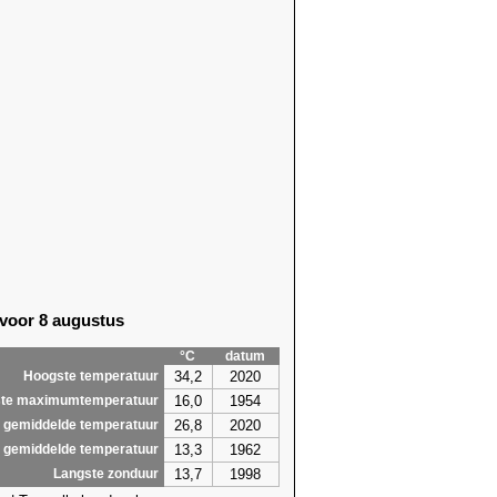
29)
10,9 (2020)
56)
10,1 (2024)
29)
10,2 (1989)
29)
9,9 (1989)
56)
11,9 (1990)
56)
10,2 (2016)
56)
9,4 (2024)
56)
10,4 (2021)
56)
11,0 (1990)
56)
10,5
(2026)
86)
10,7 (2019)
29)
9,5
(2026)
18)
9,9 (2007)
 voor 8 augustus
1,6
12,2
°C
datum
34,2
2020
Hoogste temperatuur
16,0
1954
te maximumtemperatuur
26,8
2020
 gemiddelde temperatuur
13,3
1962
 gemiddelde temperatuur
13,7
1998
Langste zonduur