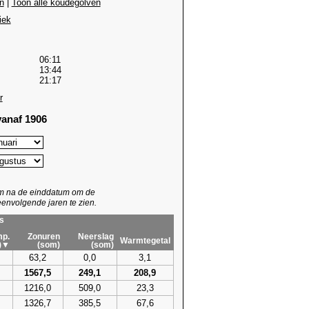
n
|
Toon alle koudegolven
iek
06:11
13:44
21:17
r
anaf 1906
um na de einddatum om de
envolgende jaren te zien.
s
p.
Zonuren
Neerslag
Warmtegetal
)▼
(som)
(som)
63,2
0,0
3,1
1567,5
249,1
208,9
1216,0
509,0
23,3
1326,7
385,5
67,6