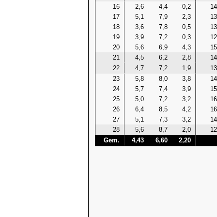
16
2,6
4,4
-0,2
14
17
5,1
7,9
2,3
13
18
3,6
7,8
0,5
13
19
3,9
7,2
0,3
12
20
5,6
6,9
4,3
15
21
4,5
6,2
2,8
14
22
4,7
7,2
1,9
13
23
5,8
8,0
3,8
14
24
5,7
7,4
3,9
15
25
5,0
7,2
3,2
16
26
6,4
8,5
4,2
16
27
5,1
7,3
3,2
14
28
5,6
8,7
2,0
12
Gem.
4,43
6,60
2,20