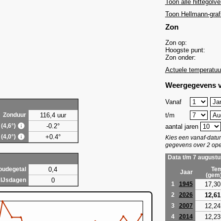
Toon alle hittegolve
Toon Hellmann-graf
Zon
Zon op:
Hoogste punt:
Zon onder:
Actuele temperatuu
Weergegevens v
Vanaf
116,4 uur
t/m
Zonduur
-0.2°
 (4,6°)
aantal jaren
+0.4°
 (4,0°)
Kies een vanaf-dat
gegevens over 2 ope
Data t/m 7 augustu
0,4
oudegetal
Tem
Jaar
(gem
0
IJsdagen
17,30
1
1945
12,61
2
2026
12,24
3
2007
12,23
4
2014