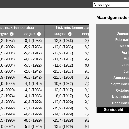
Maandgemiddeld
ist. max. temperatuur
hist. min. temperatuur
hist. g
Januar
ogste
laagste
laagste
hoogste
laagste
Februar
,2 (1957)
-8,1 (1956)
-12,3 (1956)
9,5 (2016)
-10,9 (19
Maar
,8 (2002)
-5,9 (1956)
-12,6 (1956)
8,7 (1923)
-9,3 (19
Apri
,5 (2004)
-5,8 (1917)
-12,9 (1917)
8,8 (2004)
-8,8 (19
,8 (2004)
-4,6 (2012)
-11,7 (1917)
9,9 (2004)
-8,6 (19
Me
,6 (2004)
-5,5 (1922)
-11,8 (1912)
9,0 (2011)
-7,0 (19
Jun
,8 (2004)
-2,8 (1942)
-13,5 (1917)
9,0 (2024)
-8,2 (19
Jul
,9 (1990)
-6,2 (1942)
-12,5 (1953)
8,2 (1990)
-8,0 (19
Augustu
,9 (1990)
-4,4 (1919)
-10,6 (1942)
7,9 (2022)
-7,5 (19
Septembe
,4 (2020)
-4,2 (1986)
-12,5 (1917)
9,1 (2024)
-6,8 (19
Oktobe
,2 (1974)
-4,1 (1985)
-8,0 (1917)
8,2 (1918)
-5,7 (19
Novembe
,4 (2008)
-6,4 (1929)
-12,6 (1929)
9,1 (2002)
-9,9 (19
Decembe
,9 (1992)
-7,1 (1929)
-15,9 (1929)
8,5 (2002)
-11,6 (19
Gemiddeld
,2 (1998)
-4,8 (1929)
-14,5 (1929)
7,2 (1998)
-9,5 (19
,5 (1998)
-8,3 (1929)
-15,7 (1929)
9,2 (1958)
-11,6 (19
,0 (2024)
-5,8 (1929)
-13,5 (1929)
9,8 (2024)
-9,1 (19