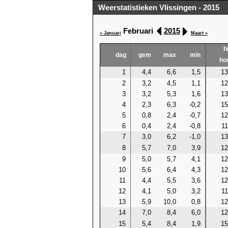
Weerstatistieken Vlissingen - 2015
Februari
2015
« Januari
Maart »
h
dag
gem
max
min
ho
1
4,4
6,6
1,5
13
2
3,2
4,5
1,1
12
3
3,2
5,3
1,6
13
4
2,3
6,3
-0,2
15
5
0,8
2,4
-0,7
12
6
0,4
2,4
-0,8
11
7
3,0
6,2
-1,0
13
8
5,7
7,0
3,9
12
9
5,0
5,7
4,1
12
10
5,6
6,4
4,3
12
11
4,4
5,5
3,6
12
12
4,1
5,0
3,2
11
13
5,9
10,0
0,8
12
14
7,0
8,4
6,0
12
15
5,4
8,4
1,9
15