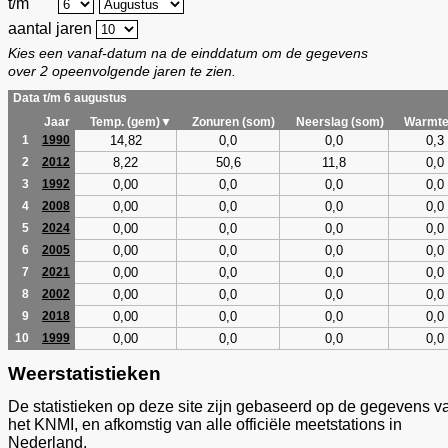
t/m
aantal jaren
Kies een vanaf-datum na de einddatum om de gegevens
over 2 opeenvolgende jaren te zien.
Data t/m 6 augustus
Jaar
Temp. (gem)▼
Zonuren (som)
Neerslag (som)
Warmte
14,82
0,0
0,0
0,3
1
1990
8,22
50,6
11,8
0,0
2
2012
0,00
0,0
0,0
0,0
3
1992
0,00
0,0
0,0
0,0
4
2008
0,00
0,0
0,0
0,0
5
2024
0,00
0,0
0,0
0,0
6
2005
0,00
0,0
0,0
0,0
7
2021
0,00
0,0
0,0
0,0
8
2002
0,00
0,0
0,0
0,0
9
2018
0,00
0,0
0,0
0,0
10
1999
Weerstatistieken
De statistieken op deze site zijn gebaseerd op de gegevens v
het KNMI, en afkomstig van alle officiële meetstations in
Nederland.