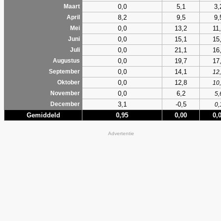
0,0
5,1
3,
Maart
8,2
9,5
9,
April
0,0
13,2
11
Mei
0,0
15,1
15
Juni
0,0
21,1
16
Juli
0,0
19,7
17
Augustus
0,0
14,1
September
12
0,0
12,8
Oktober
10
0,0
6,2
November
5,
3,1
-0,5
December
0,
Gemiddeld
0,95
0,00
0,
Advertentie