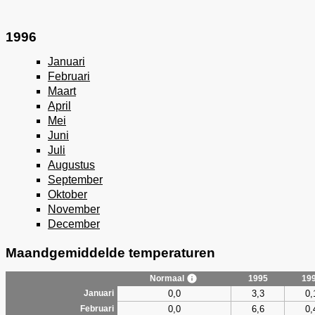
1996
Januari
Februari
Maart
April
Mei
Juni
Juli
Augustus
September
Oktober
November
December
Maandgemiddelde temperaturen
Normaal
1995
19
0,0
3,3
0,
Januari
0,0
6,6
0,
Februari