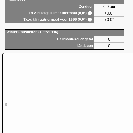
0,0 uur
Zonduur
+0.0°
T.o.v. huidige klimaatnormaal (0,0°)
+0.0°
T.o.v. klimaatnormaal voor 1996 (0,0°)
Winterstatistieken (1995/1996)
0
Hellmann-koudegetal
0
IJsdagen
0
0