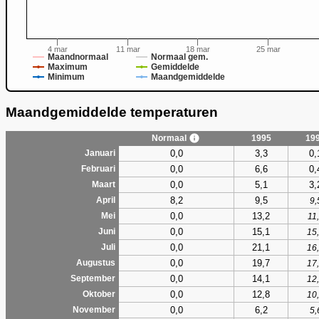
4 mar
11 mar
18 mar
25 mar
Maandnormaal
Normaal gem.
Maximum
Gemiddelde
Minimum
Maandgemiddelde
Maandgemiddelde temperaturen
Normaal
1995
19
0,0
3,3
0,
Januari
0,0
6,6
0,
Februari
0,0
5,1
3,
Maart
8,2
9,5
April
9,
0,0
13,2
Mei
11
0,0
15,1
Juni
15
0,0
21,1
Juli
16
0,0
19,7
Augustus
17
0,0
14,1
September
12
0,0
12,8
Oktober
10
0,0
6,2
November
5,