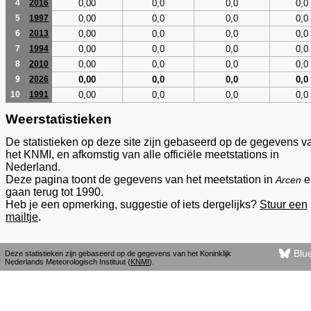
0,00
0,0
0,0
0,0
4
2016
0,00
0,0
0,0
0,0
5
1997
0,00
0,0
0,0
0,0
6
2013
0,00
0,0
0,0
0,0
7
1994
0,00
0,0
0,0
0,0
8
2010
0,00
0,0
0,0
0,0
9
2026
0,00
0,0
0,0
0,0
10
1991
Weerstatistieken
De statistieken op deze site zijn gebaseerd op de gegevens v
het KNMI, en afkomstig van alle officiële meetstations in
Nederland.
Deze pagina toont de gegevens van het meetstation in
e
Arcen
gaan terug tot 1990.
Heb je een opmerking, suggestie of iets dergelijks?
Stuur een
mailtje
.
Blu
Deze statistieken zijn gebaseerd op de gegevens van het Koninklijk
Nederlands Meteorologisch Instituut (
KNMI
).