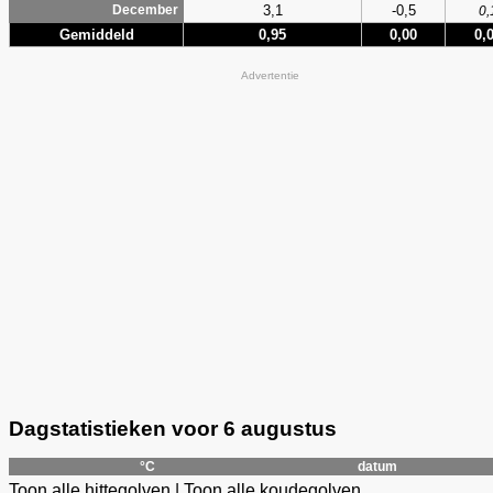
3,1
-0,5
December
0,
Gemiddeld
0,95
0,00
0,
Advertentie
Dagstatistieken voor 6 augustus
°C
datum
Toon alle hittegolven
|
Toon alle koudegolven