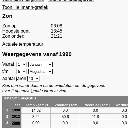
Toon Hellmann-grafiek
Zon
Zon op:
06:08
Hoogste punt:
13:45
Zon onder:
21:21
Actuele temperatuur
Weergegevens vanaf 1990
Vanaf
t/m
aantal jaren
Kies een vanaf-datum na de einddatum om de gegevens
over 2 opeenvolgende jaren te zien.
Data t/m 5 augustus
Jaar
Temp. (gem)▼
Zonuren (som)
Neerslag (som)
Warmte
14,82
0,0
0,0
0,3
1
1990
8,22
50,6
11,8
0,0
2
2012
0,00
0,0
0,0
0,0
3
2000