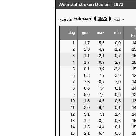
Weerstatistieken Deelen - 1973
Februari
1973
« Januari
Maart »
dag
gem
max
min
ho
1
1,7
5,3
0,0
14
2
2,3
4,9
1,2
15
3
1,1
2,1
-0,7
15
4
-1,7
-0,7
-2,7
15
5
0,1
3,9
-3,4
15
6
6,3
7,7
3,9
12
7
7,6
8,7
7,0
14
8
6,8
7,4
6,1
14
9
5,0
7,0
0,8
13
10
1,8
4,5
0,5
13
11
3,0
6,4
-0,1
14
12
5,1
7,1
1,4
14
13
1,2
3,2
-0,6
15
14
1,5
4,4
-0,1
15
15
2,1
5,4
-0,5
15