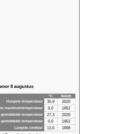
56)
12,2 (2020)
56)
10,2 (2023)
79)
9,7 (2023)
85)
11,4 (1989)
86)
13,6 (1990)
86)
13,0 (2025)
56)
11,6 (2021)
56)
13,5 (2021)
56)
13,8 (2021)
86)
12,3
(2026)
86)
11,8
(2026)
86)
11,7
(2026)
18)
9,4 (2003)
 voor 8 augustus
5,3
13,8
°C
datum
35,9
2020
Hoogste temperatuur
0,0
1952
te maximumtemperatuur
27,3
2020
 gemiddelde temperatuur
0,0
1952
 gemiddelde temperatuur
13,6
1998
Langste zonduur