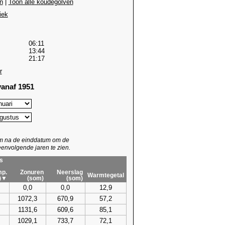
n
|
Toon alle koudegolven
iek
06:11
13:44
21:17
r
anaf 1951
um na de einddatum om de
envolgende jaren te zien.
s
p.
Zonuren
Neerslag
Warmtegetal
)▼
(som)
(som)
0,0
0,0
12,9
1072,3
670,9
57,2
1131,6
609,6
85,1
1029,1
733,7
72,1