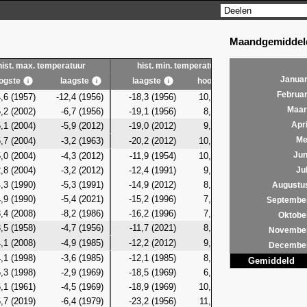
Maandgemiddeld
hist. max. temperatuur
hist. min. temperatuur
hist. g
Januar
ogste
laagste
laagste
hoogste
laagste
Februar
,6 (1957)
-12,4 (1956)
-18,3 (1956)
10,0 (2016)
-15,3 (19
Maar
,2 (2002)
-6,7 (1956)
-19,1 (1956)
8,7 (2004)
-12,3 (19
,1 (2004)
-5,9 (2012)
-19,0 (2012)
9,9 (2004)
-10,8 (20
Apri
,7 (2004)
-3,2 (1963)
-20,2 (2012)
10,8 (2004)
-13,2 (20
Me
,0 (2004)
-4,3 (2012)
-11,9 (1954)
10,8 (2004)
-7,4 (20
Jun
,8 (2004)
-3,2 (2012)
-12,4 (1991)
9,4 (2004)
-10,1 (19
Jul
,3 (1990)
-5,3 (1991)
-14,9 (2012)
8,5 (2001)
-8,5 (20
Augustu
,9 (1990)
-5,4 (2021)
-15,2 (1996)
7,1 (1957)
-9,2 (19
Septembe
,4 (2008)
-8,2 (1986)
-16,2 (1996)
7,6 (2022)
-11,0 (19
Oktobe
,5 (1958)
-4,7 (1956)
-11,7 (2021)
8,9 (2024)
-8,4 (19
Novembe
,1 (2008)
-4,9 (1985)
-12,2 (2012)
9,6 (1974)
-7,8 (19
Decembe
,1 (1998)
-3,6 (1985)
-12,1 (1985)
8,9 (2002)
-8,4 (19
Gemiddeld
,3 (1998)
-2,9 (1969)
-18,5 (1969)
6,7 (1998)
-9,0 (19
,1 (1961)
-4,5 (1969)
-18,9 (1969)
10,3 (1958)
-11,1 (19
,7 (2019)
-6,4 (1979)
-23,2 (1956)
11,1 (2024)
-11,4 (19