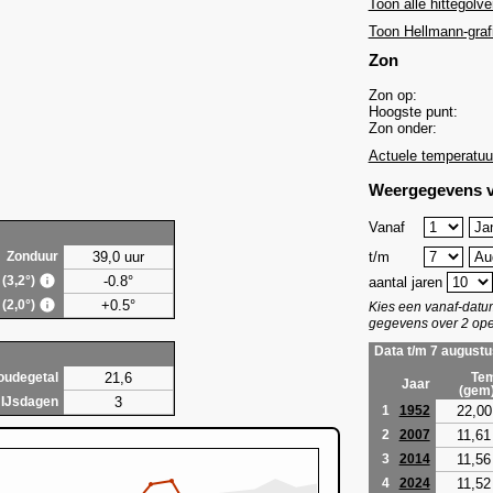
Toon alle hittegolve
Toon Hellmann-graf
Zon
Zon op:
Hoogste punt:
Zon onder:
Actuele temperatuu
Weergegevens v
Vanaf
39,0 uur
t/m
Zonduur
-0.8°
 (3,2°)
aantal jaren
+0.5°
 (2,0°)
Kies een vanaf-dat
gegevens over 2 ope
Data t/m 7 augustu
21,6
oudegetal
Tem
Jaar
(gem
3
IJsdagen
22,00
1
1952
11,61
2
2007
11,56
3
2014
11,52
4
2024