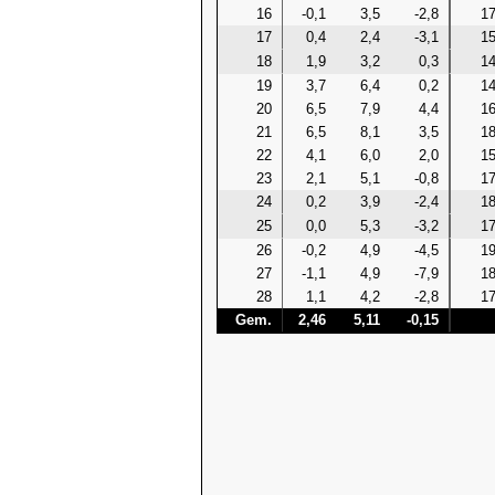
16
-0,1
3,5
-2,8
17
17
0,4
2,4
-3,1
15
18
1,9
3,2
0,3
14
19
3,7
6,4
0,2
14
20
6,5
7,9
4,4
16
21
6,5
8,1
3,5
18
22
4,1
6,0
2,0
15
23
2,1
5,1
-0,8
17
24
0,2
3,9
-2,4
18
25
0,0
5,3
-3,2
17
26
-0,2
4,9
-4,5
19
27
-1,1
4,9
-7,9
18
28
1,1
4,2
-2,8
17
Gem.
2,46
5,11
-0,15