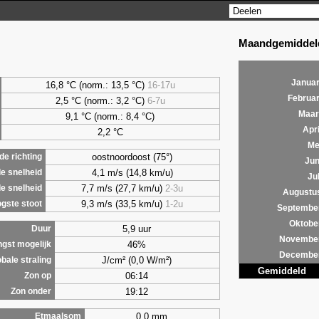
Maandgemiddeld
Januar
16,8 °C (norm.: 13,5 °C)
16-17u
Februar
2,5
°C (norm.: 3,2 °C)
6-7u
Maar
9,1
°C (norm.: 8,4 °C)
Apri
2,2
°C
Me
oostnoordoost (75°)
e richting
Jun
4,1 m/s (14,8 km/u)
e snelheid
Jul
7,7 m/s (27,7 km/u)
2-3u
e snelheid
Augustu
9,3 m/s (33,5 km/u)
1-2u
gste stoot
Septembe
Oktobe
5,9 uur
Duur
Novembe
46%
ngst mogelijk
Decembe
J/cm² (0,0 W/m²)
bale straling
Gemiddeld
06:14
Zon op
19:12
Zon onder
0,0 mm
Etmaalsom