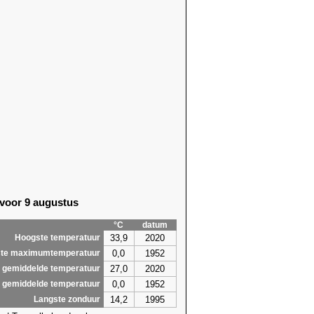
 voor 9 augustus
°C
datum
33,9
2020
Hoogste temperatuur
0,0
1952
te maximumtemperatuur
27,0
2020
 gemiddelde temperatuur
0,0
1952
 gemiddelde temperatuur
14,2
1995
Langste zonduur