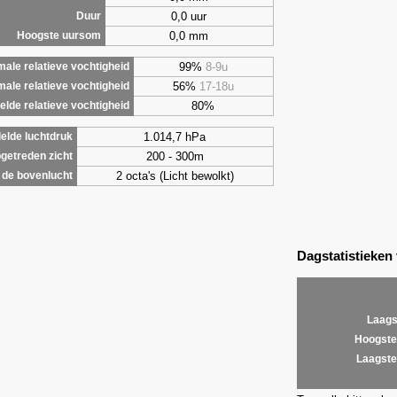
0,0 uur
Duur
0,0 mm
Hoogste uursom
99%
8-9u
ale relatieve vochtigheid
56%
17-18u
male relatieve vochtigheid
80%
lde relatieve vochtigheid
1.014,7 hPa
elde luchtdruk
200 - 300m
getreden zicht
2 octa's (Licht bewolkt)
de bovenlucht
Dagstatistieken
Laags
Hoogste
Laagste