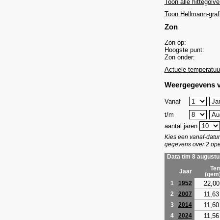
Toon alle hittegolve
Toon Hellmann-graf
Zon
Zon op:
Hoogste punt:
Zon onder:
Actuele temperatuu
Weergegevens v
Vanaf
t/m
aantal jaren
Kies een vanaf-dat
gegevens over 2 ope
Data t/m 8 augustu
Tem
Jaar
(gem
22,00
1
1952
11,63
2
2007
11,60
3
2014
11,56
4
2024