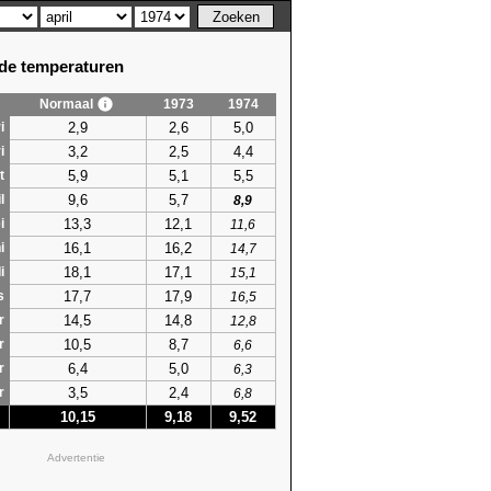
e temperaturen
Normaal
1973
1974
2,9
2,6
5,0
i
3,2
2,5
4,4
i
5,9
5,1
5,5
t
9,6
5,7
l
8,9
13,3
12,1
i
11,6
16,1
16,2
i
14,7
18,1
17,1
i
15,1
17,7
17,9
s
16,5
14,5
14,8
r
12,8
10,5
8,7
r
6,6
6,4
5,0
r
6,3
3,5
2,4
r
6,8
10,15
9,18
9,52
Advertentie