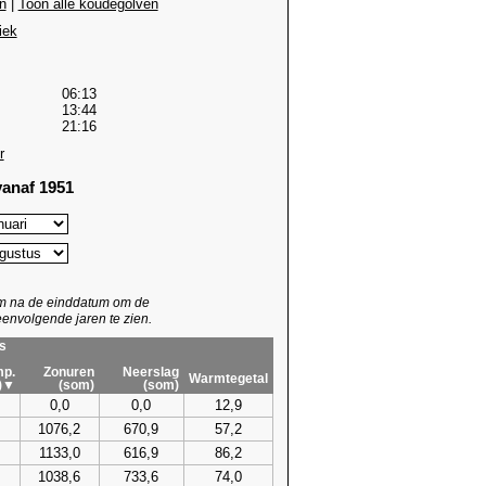
n
|
Toon alle koudegolven
iek
06:13
13:44
21:16
r
anaf 1951
um na de einddatum om de
envolgende jaren te zien.
s
p.
Zonuren
Neerslag
Warmtegetal
)▼
(som)
(som)
0,0
0,0
12,9
1076,2
670,9
57,2
1133,0
616,9
86,2
1038,6
733,6
74,0