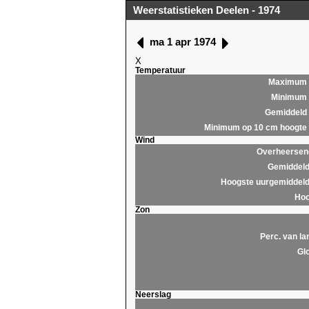
Weerstatistieken Deelen - 1974
ma 1 apr 1974
X
Temperatuur
Maximum
Minimum
Gemiddeld
Minimum op 10 cm hoogte
Wind
Overheersend
Gemiddeld
Hoogste uurgemiddeld
Hoo
Zon
Perc. van la
Glo
Neerslag