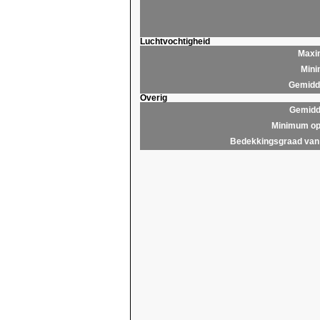
Luchtvochtigheid
Maxim
Mini
Gemidde
Overig
Gemidd
Minimum op
Bedekkingsgraad van 