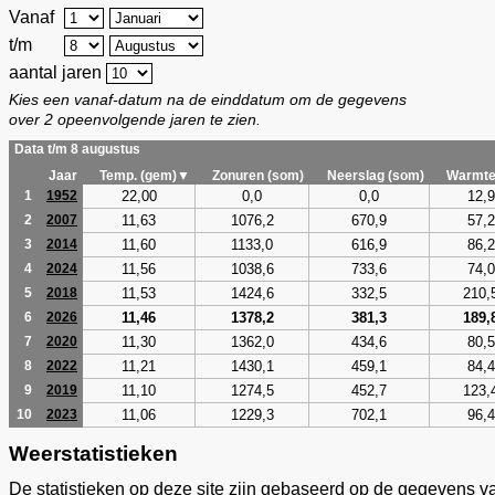
Vanaf
t/m
aantal jaren
Kies een vanaf-datum na de einddatum om de gegevens
over 2 opeenvolgende jaren te zien.
Data t/m 8 augustus
Jaar
Temp. (gem)▼
Zonuren (som)
Neerslag (som)
Warmte
22,00
0,0
0,0
12,9
1
1952
11,63
1076,2
670,9
57,2
2
2007
11,60
1133,0
616,9
86,2
3
2014
11,56
1038,6
733,6
74,0
4
2024
11,53
1424,6
332,5
210,
5
2018
11,46
1378,2
381,3
189,
6
2026
11,30
1362,0
434,6
80,5
7
2020
11,21
1430,1
459,1
84,4
8
2022
11,10
1274,5
452,7
123,
9
2019
11,06
1229,3
702,1
96,4
10
2023
Weerstatistieken
De statistieken op deze site zijn gebaseerd op de gegevens v