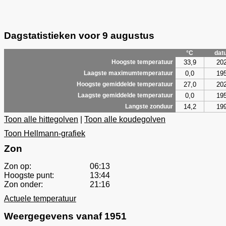
Dagstatistieken voor 9 augustus
°C
dat
33,9
20
Hoogste temperatuur
0,0
19
Laagste maximumtemperatuur
27,0
20
Hoogste gemiddelde temperatuur
0,0
19
Laagste gemiddelde temperatuur
14,2
19
Langste zonduur
Toon alle hittegolven
|
Toon alle koudegolven
Toon Hellmann-grafiek
Zon
Zon op:
06:13
Hoogste punt:
13:44
Zon onder:
21:16
Actuele temperatuur
Weergegevens vanaf 1951