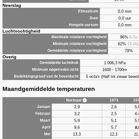
Neerslag
0,0 mm
Etmaalsom
0,0 uur
Duur
0,0 mm
Hoogste uursom
Luchtvochtigheid
96%
6-7u
Maximale relatieve vochtigheid
62%
15-16
Minimale relatieve vochtigheid
79%
Gemiddelde relatieve vochtigheid
Overig
1.006,3 hPa
Gemiddelde luchtdruk
1600 - 1700m
Minimum opgetreden zicht
5 octa's (Half tot zwaar bewol
Bedekkingsgraad van de bovenlucht
Maandgemiddelde temperaturen
Normaal
1973
19
2,9
2,6
5,
Januari
3,2
2,5
4,
Februari
5,9
5,1
5,
Maart
9,6
5,7
April
8,
13,3
12,1
Mei
11