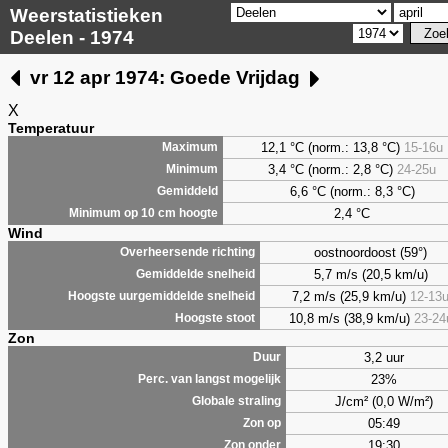
Weerstatistieken
Deelen - 1974
vr 12 apr 1974: Goede Vrijdag
X
Temperatuur
12,1 °C (norm.: 13,8 °C)
15-16u
Maximum
3,4
°C (norm.: 2,8 °C)
24-25u
Minimum
6,6
°C (norm.: 8,3 °C)
Gemiddeld
2,4
°C
Minimum op 10 cm hoogte
Wind
oostnoordoost (59°)
Overheersende richting
5,7 m/s (20,5 km/u)
Gemiddelde snelheid
7,2 m/s (25,9 km/u)
12-13
Hoogste uurgemiddelde snelheid
10,8 m/s (38,9 km/u)
23-24
Hoogste stoot
Zon
3,2 uur
Duur
23%
Perc. van langst mogelijk
J/cm² (0,0 W/m²)
Globale straling
05:49
Zon op
19:30
Zon onder