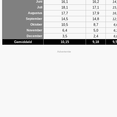
16,1
16,2
Juni
14
18,1
17,1
Juli
15
17,7
17,9
Augustus
16
14,5
14,8
September
12
10,5
8,7
Oktober
6,
6,4
5,0
November
6,
3,5
2,4
December
6,
Gemiddeld
10,15
9,18
9,
Advertentie