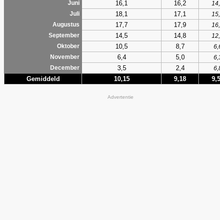
16,1
16,2
Juni
14
18,1
17,1
Juli
15
17,7
17,9
Augustus
16
14,5
14,8
September
12
10,5
8,7
Oktober
6,
6,4
5,0
November
6,
3,5
2,4
December
6,
Gemiddeld
10,15
9,18
9,
Advertentie