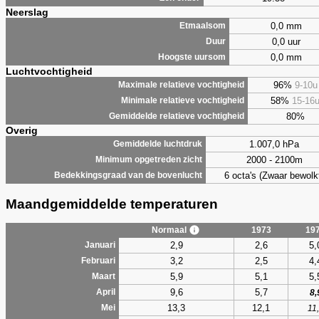
Neerslag
0,0 mm
Etmaalsom
0,0 uur
Duur
0,0 mm
Hoogste uursom
Luchtvochtigheid
96%
9-10u
Maximale relatieve vochtigheid
58%
15-16
Minimale relatieve vochtigheid
80%
Gemiddelde relatieve vochtigheid
Overig
1.007,0 hPa
Gemiddelde luchtdruk
2000 - 2100m
Minimum opgetreden zicht
6 octa's (Zwaar bewolk
Bedekkingsgraad van de bovenlucht
Maandgemiddelde temperaturen
Normaal
1973
19
2,9
2,6
5,
Januari
3,2
2,5
4,
Februari
5,9
5,1
5,
Maart
9,6
5,7
April
8,
13,3
12,1
Mei
11