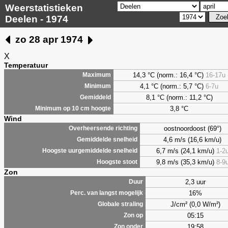
Weerstatistieken
Deelen - 1974
zo 28 apr 1974
X
Temperatuur
14,3 °C (norm.: 16,4 °C)
16-17u
Maximum
4,1
°C (norm.: 5,7 °C)
6-7u
Minimum
8,1
°C (norm.: 11,2 °C)
Gemiddeld
3,8
°C
Minimum op 10 cm hoogte
Wind
oostnoordoost (69°)
Overheersende richting
4,6 m/s (16,6 km/u)
Gemiddelde snelheid
6,7 m/s (24,1 km/u)
1-2
Hoogste uurgemiddelde snelheid
9,8 m/s (35,3 km/u)
8-9
Hoogste stoot
Zon
2,3 uur
Duur
16%
Perc. van langst mogelijk
J/cm² (0,0 W/m²)
Globale straling
05:15
Zon op
19:58
Zon onder