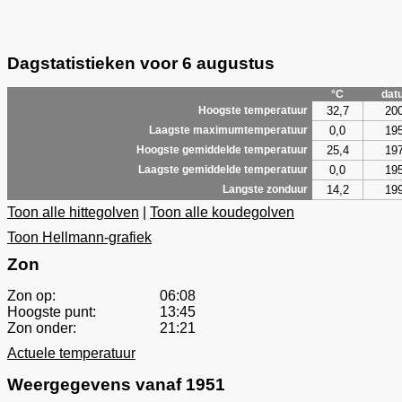
Dagstatistieken voor 6 augustus
°C
dat
32,7
20
Hoogste temperatuur
0,0
19
Laagste maximumtemperatuur
25,4
19
Hoogste gemiddelde temperatuur
0,0
19
Laagste gemiddelde temperatuur
14,2
19
Langste zonduur
Toon alle hittegolven
|
Toon alle koudegolven
Toon Hellmann-grafiek
Zon
Zon op:
06:08
Hoogste punt:
13:45
Zon onder:
21:21
Actuele temperatuur
Weergegevens vanaf 1951