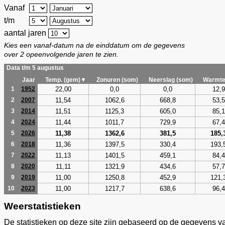
Vanaf
t/m
aantal jaren
Kies een vanaf-datum na de einddatum om de gegevens
over 2 opeenvolgende jaren te zien.
Data t/m 5 augustus
Jaar
Temp. (gem)▼
Zonuren (som)
Neerslag (som)
Warmte
22,00
0,0
0,0
12,9
1
1952
11,54
1062,6
668,8
53,5
2
2007
11,51
1125,3
605,0
85,1
3
2014
11,44
1011,7
729,9
67,4
4
2024
11,38
1362,6
381,5
185,
5
2026
11,36
1397,5
330,4
193,
6
2018
11,13
1401,5
459,1
84,4
7
2022
11,11
1321,9
434,6
57,7
8
2020
11,00
1250,8
452,9
121,
9
2019
11,00
1217,7
638,6
96,4
10
2023
Weerstatistieken
De statistieken op deze site zijn gebaseerd op de gegevens v