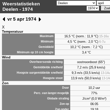
Weerstatistieken
Deelen - 1974
vr 5 apr 1974
X
Temperatuur
16,5 °C (norm.: 11,9 °C)
15-16u
Maximum
4,5
°C (norm.: 2,0 °C)
6-7u
Minimum
10,2 °C (norm.: 7,2 °C)
Gemiddeld
3,4
°C
Minimum op 10 cm hoogte
Wind
oostnoordoost (65°)
Overheersende richting
7,2 m/s (25,9 km/u)
Gemiddelde snelheid
9,3 m/s (33,5 km/u)
13-14
Hoogste uurgemiddelde snelheid
13,9 m/s (50,0 km/u)
13-14
Hoogste stoot
Zon
10,2 uur
Duur
77%
Perc. van langst mogelijk
J/cm² (0,0 W/m²)
Globale straling
06:05
Zon op
19:18
Zon onder