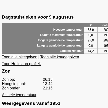
Dagstatistieken voor 9 augustus
°C
dat
33,9
20
Hoogste temperatuur
0,0
19
Laagste maximumtemperatuur
27,0
20
Hoogste gemiddelde temperatuur
0,0
19
Laagste gemiddelde temperatuur
14,2
19
Langste zonduur
Toon alle hittegolven
|
Toon alle koudegolven
Toon Hellmann-grafiek
Zon
Zon op:
06:13
Hoogste punt:
13:44
Zon onder:
21:16
Actuele temperatuur
Weergegevens vanaf 1951