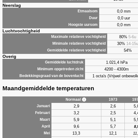
Neerslag
0,0 mm
Etmaalsom
0,0 uur
Duur
0,0 mm
Hoogste uursom
Luchtvochtigheid
80%
5-6u
Maximale relatieve vochtigheid
30%
14-15
Minimale relatieve vochtigheid
54%
Gemiddelde relatieve vochtigheid
Overig
1.021,4 hPa
Gemiddelde luchtdruk
4200 - 4300m
Minimum opgetreden zicht
1 octa's (Vrijwel onbewolk
Bedekkingsgraad van de bovenlucht
Maandgemiddelde temperaturen
Normaal
1973
19
2,9
2,6
5,
Januari
3,2
2,5
4,
Februari
5,9
5,1
5,
Maart
9,6
5,7
April
8,
13,3
12,1
Mei
11