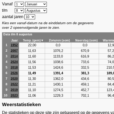
Vanaf
t/m
aantal jaren
Kies een vanaf-datum na de einddatum om de gegevens
over 2 opeenvolgende jaren te zien.
Data t/m 8 augustus
Jaar
Temp. (gem)▼
Zonuren (som)
Neerslag (som)
Warmte
22,00
0,0
0,0
12,9
1
1952
11,63
1076,2
670,9
57,2
2
2007
11,60
1133,0
616,9
86,2
3
2014
11,56
1038,6
733,6
74,0
4
2024
11,53
1424,6
332,5
210,
5
2018
11,49
1391,4
381,3
189,
6
2026
11,30
1362,0
434,6
80,5
7
2020
11,21
1430,1
459,1
84,4
8
2022
11,10
1274,5
452,7
123,
9
2019
11,06
1229,3
702,1
96,4
10
2023
Weerstatistieken
De statistieken op deze site zijn gebaseerd op de gegevens v