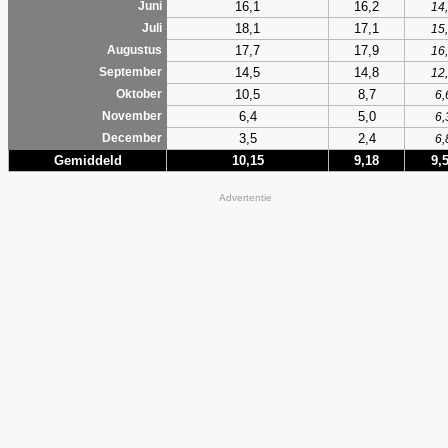
16,1
16,2
Juni
14
18,1
17,1
Juli
15
17,7
17,9
Augustus
16
14,5
14,8
September
12
10,5
8,7
Oktober
6,
6,4
5,0
November
6,
3,5
2,4
December
6,
Gemiddeld
10,15
9,18
9,
Advertentie