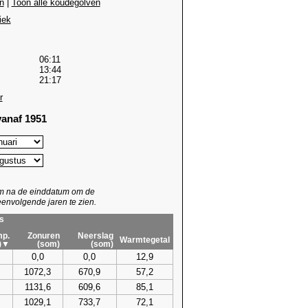
n
|
Toon alle koudegolven
iek
06:11
13:44
21:17
r
anaf 1951
um na de einddatum om de
envolgende jaren te zien.
s
p.
Zonuren
Neerslag
Warmtegetal
)▼
(som)
(som)
0,0
0,0
12,9
1072,3
670,9
57,2
1131,6
609,6
85,1
1029,1
733,7
72,1