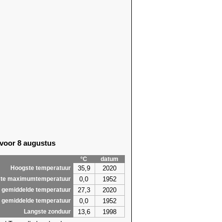
 voor 8 augustus
°C
datum
35,9
2020
Hoogste temperatuur
0,0
1952
te maximumtemperatuur
27,3
2020
 gemiddelde temperatuur
0,0
1952
 gemiddelde temperatuur
13,6
1998
Langste zonduur