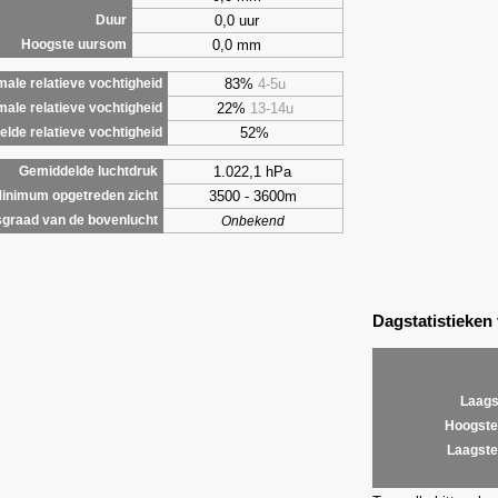
0,0 uur
Duur
0,0 mm
Hoogste uursom
83%
4-5u
ale relatieve vochtigheid
22%
13-14u
male relatieve vochtigheid
52%
lde relatieve vochtigheid
1.022,1 hPa
Gemiddelde luchtdruk
3500 - 3600m
inimum opgetreden zicht
graad van de bovenlucht
Onbekend
Dagstatistieken
Laags
Hoogste
Laagste