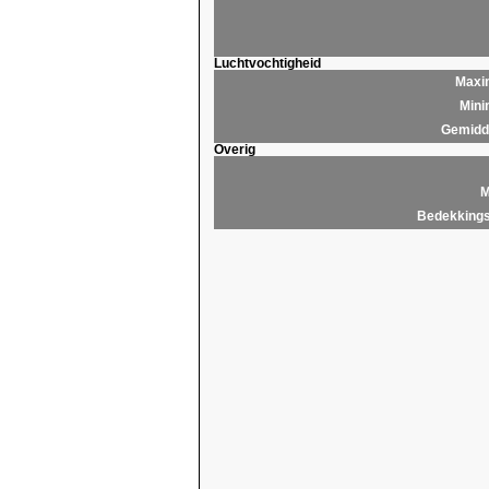
Luchtvochtigheid
Maxim
Mini
Gemidde
Overig
M
Bedekkings