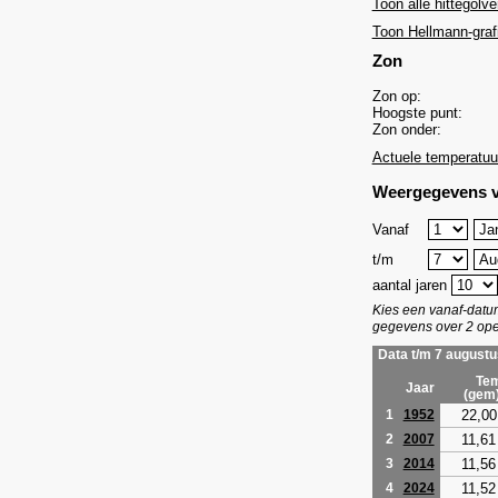
Toon alle hittegolve
Toon Hellmann-graf
Zon
Zon op:
Hoogste punt:
Zon onder:
Actuele temperatuu
Weergegevens v
Vanaf
t/m
aantal jaren
Kies een vanaf-dat
gegevens over 2 ope
Data t/m 7 augustu
Tem
Jaar
(gem
22,00
1
1952
11,61
2
2007
11,56
3
2014
11,52
4
2024