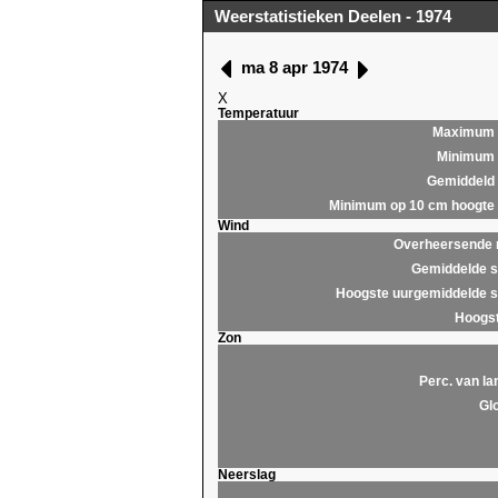
Weerstatistieken Deelen - 1974
ma 8 apr 1974
X
Temperatuur
Maximum
Minimum
Gemiddeld
Minimum op 10 cm hoogte
Wind
Overheersende r
Gemiddelde s
Hoogste uurgemiddelde s
Hoogst
Zon
Perc. van la
Glo
Neerslag