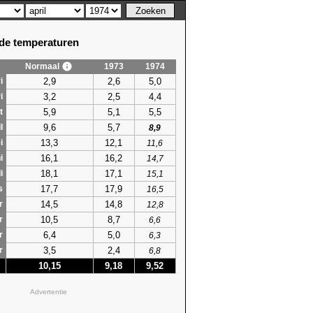
e temperaturen
Normaal
1973
1974
2,9
2,6
5,0
i
3,2
2,5
4,4
i
5,9
5,1
5,5
t
9,6
5,7
l
8,9
13,3
12,1
i
11,6
16,1
16,2
i
14,7
18,1
17,1
i
15,1
17,7
17,9
s
16,5
14,5
14,8
r
12,8
10,5
8,7
r
6,6
6,4
5,0
r
6,3
3,5
2,4
r
6,8
10,15
9,18
9,52
Advertentie