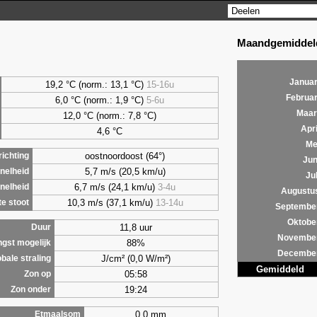
Maandgemiddeld
Januar
19,2 °C (norm.: 13,1 °C)
15-16u
Februar
6,0
°C (norm.: 1,9 °C)
5-6u
Maar
12,0 °C (norm.: 7,8 °C)
Apri
4,6
°C
Me
oostnoordoost (64°)
ichting
Jun
5,7 m/s (20,5 km/u)
nelheid
Jul
6,7 m/s (24,1 km/u)
3-4u
nelheid
Augustu
10,3 m/s (37,1 km/u)
13-14u
e stoot
Septembe
Oktobe
11,8 uur
Duur
Novembe
88%
ngst mogelijk
Decembe
J/cm² (0,0 W/m²)
bale straling
Gemiddeld
05:58
Zon op
19:24
Zon onder
0,0 mm
Etmaalsom