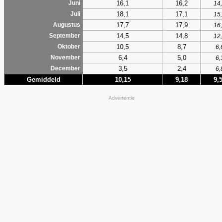
16,1
16,2
Juni
14
18,1
17,1
Juli
15
17,7
17,9
Augustus
16
14,5
14,8
September
12
10,5
8,7
Oktober
6,
6,4
5,0
November
6,
3,5
2,4
December
6,
Gemiddeld
10,15
9,18
9,
Advertentie