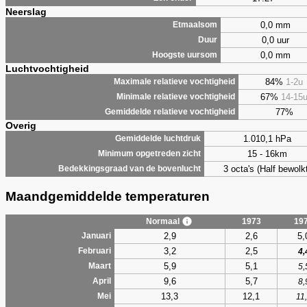
Neerslag
0,0 mm
Etmaalsom
0,0 uur
Duur
0,0 mm
Hoogste uursom
Luchtvochtigheid
84%
1-2u
Maximale relatieve vochtigheid
67%
14-15
Minimale relatieve vochtigheid
77%
Gemiddelde relatieve vochtigheid
Overig
1.010,1 hPa
Gemiddelde luchtdruk
15 - 16km
Minimum opgetreden zicht
3 octa's (Half bewolkt
Bedekkingsgraad van de bovenlucht
Maandgemiddelde temperaturen
Normaal
1973
19
2,9
2,6
5,
Januari
3,2
2,5
Februari
4,
5,9
5,1
Maart
5,
9,6
5,7
April
8,
13,3
12,1
Mei
11