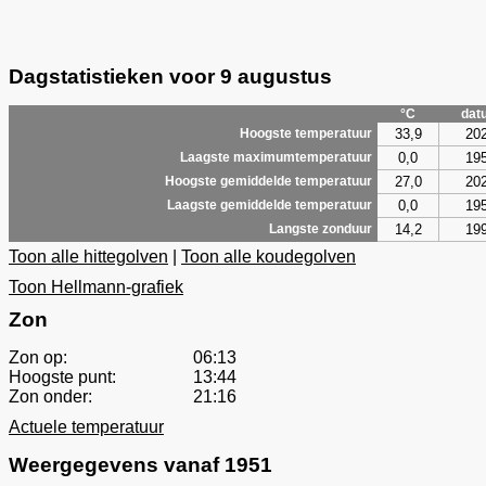
Dagstatistieken voor 9 augustus
°C
dat
33,9
20
Hoogste temperatuur
0,0
19
Laagste maximumtemperatuur
27,0
20
Hoogste gemiddelde temperatuur
0,0
19
Laagste gemiddelde temperatuur
14,2
19
Langste zonduur
Toon alle hittegolven
|
Toon alle koudegolven
Toon Hellmann-grafiek
Zon
Zon op:
06:13
Hoogste punt:
13:44
Zon onder:
21:16
Actuele temperatuur
Weergegevens vanaf 1951