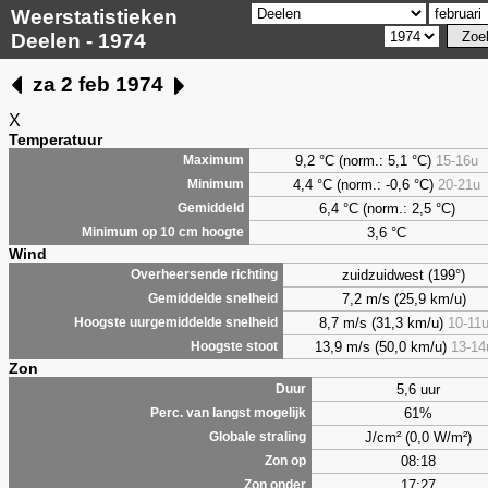
Weerstatistieken
Deelen - 1974
za 2 feb 1974
X
Temperatuur
9,2 °C (norm.: 5,1 °C)
15-16u
Maximum
4,4 °C (norm.: -0,6 °C)
20-21u
Minimum
6,4 °C (norm.: 2,5 °C)
Gemiddeld
3,6 °C
Minimum op 10 cm hoogte
Wind
zuidzuidwest (199°)
Overheersende richting
7,2 m/s (25,9 km/u)
Gemiddelde snelheid
8,7 m/s (31,3 km/u)
10-11
Hoogste uurgemiddelde snelheid
13,9 m/s (50,0 km/u)
13-14
Hoogste stoot
Zon
5,6 uur
Duur
61%
Perc. van langst mogelijk
J/cm² (0,0 W/m²)
Globale straling
08:18
Zon op
17:27
Zon onder