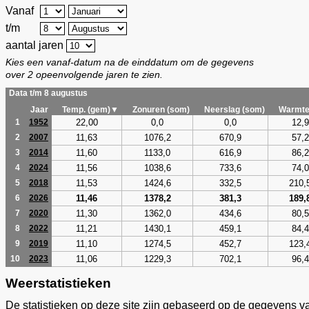
Vanaf
t/m
aantal jaren
Kies een vanaf-datum na de einddatum om de gegevens
over 2 opeenvolgende jaren te zien.
Data t/m 8 augustus
Jaar
Temp. (gem)▼
Zonuren (som)
Neerslag (som)
Warmte
22,00
0,0
0,0
12,9
1
1952
11,63
1076,2
670,9
57,2
2
2007
11,60
1133,0
616,9
86,2
3
2014
11,56
1038,6
733,6
74,0
4
2024
11,53
1424,6
332,5
210,
5
2018
11,46
1378,2
381,3
189,
6
2026
11,30
1362,0
434,6
80,5
7
2020
11,21
1430,1
459,1
84,4
8
2022
11,10
1274,5
452,7
123,
9
2019
11,06
1229,3
702,1
96,4
10
2023
Weerstatistieken
De statistieken op deze site zijn gebaseerd op de gegevens v