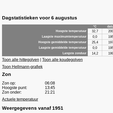
Dagstatistieken voor 6 augustus
°C
dat
32,7
20
Hoogste temperatuur
0,0
19
Laagste maximumtemperatuur
25,4
19
Hoogste gemiddelde temperatuur
0,0
19
Laagste gemiddelde temperatuur
14,2
19
Langste zonduur
Toon alle hittegolven
|
Toon alle koudegolven
Toon Hellmann-grafiek
Zon
Zon op:
06:08
Hoogste punt:
13:45
Zon onder:
21:21
Actuele temperatuur
Weergegevens vanaf 1951