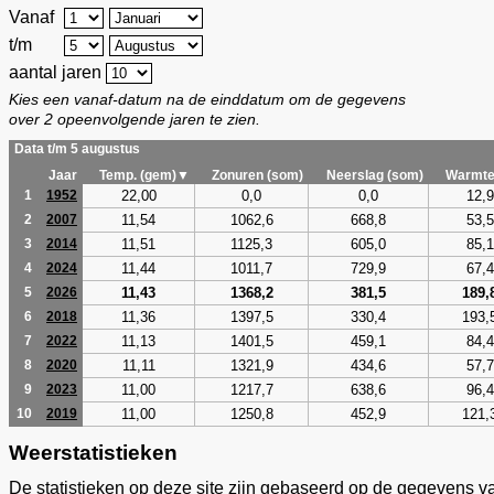
Vanaf
t/m
aantal jaren
Kies een vanaf-datum na de einddatum om de gegevens
over 2 opeenvolgende jaren te zien.
Data t/m 5 augustus
Jaar
Temp. (gem)▼
Zonuren (som)
Neerslag (som)
Warmte
22,00
0,0
0,0
12,9
1
1952
11,54
1062,6
668,8
53,5
2
2007
11,51
1125,3
605,0
85,1
3
2014
11,44
1011,7
729,9
67,4
4
2024
11,43
1368,2
381,5
189,
5
2026
11,36
1397,5
330,4
193,
6
2018
11,13
1401,5
459,1
84,4
7
2022
11,11
1321,9
434,6
57,7
8
2020
11,00
1217,7
638,6
96,4
9
2023
11,00
1250,8
452,9
121,
10
2019
Weerstatistieken
De statistieken op deze site zijn gebaseerd op de gegevens v