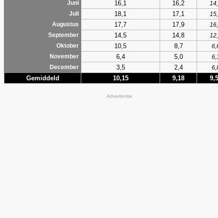
16,1
16,2
Juni
14
18,1
17,1
Juli
15
17,7
17,9
Augustus
16
14,5
14,8
September
12
10,5
8,7
Oktober
6,
6,4
5,0
November
6,
3,5
2,4
December
6,
Gemiddeld
10,15
9,18
9,
Advertentie