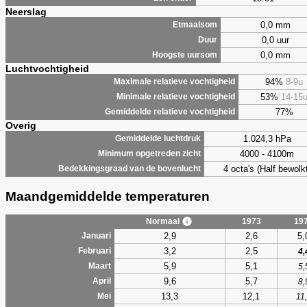
Neerslag
0,0 mm
Etmaalsom
0,0 uur
Duur
0,0 mm
Hoogste uursom
Luchtvochtigheid
94%
8-9u
Maximale relatieve vochtigheid
53%
14-15
Minimale relatieve vochtigheid
77%
Gemiddelde relatieve vochtigheid
Overig
1.024,3 hPa
Gemiddelde luchtdruk
4000 - 4100m
Minimum opgetreden zicht
4 octa's (Half bewolkt
Bedekkingsgraad van de bovenlucht
Maandgemiddelde temperaturen
Normaal
1973
19
2,9
2,6
5,
Januari
3,2
2,5
Februari
4,
5,9
5,1
Maart
5,
9,6
5,7
April
8,
13,3
12,1
Mei
11