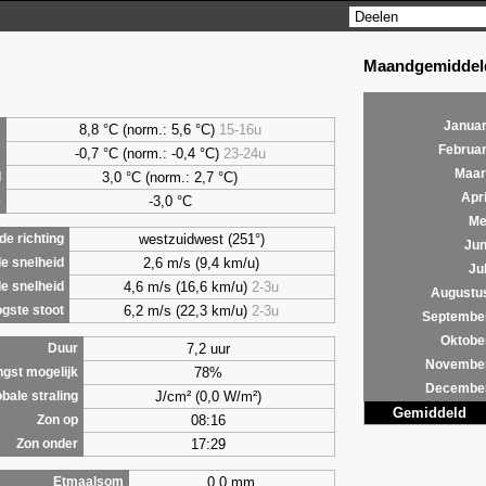
Maandgemiddeld
Januar
8,8
°C (norm.: 5,6 °C)
15-16u
m
Februar
-0,7 °C (norm.: -0,4 °C)
23-24u
m
Maar
3,0
°C (norm.: 2,7 °C)
d
Apri
-3,0 °C
e
Me
westzuidwest (251°)
e richting
Jun
2,6 m/s (9,4 km/u)
e snelheid
Jul
4,6 m/s (16,6 km/u)
2-3u
e snelheid
Augustu
6,2 m/s (22,3 km/u)
2-3u
gste stoot
Septembe
Oktobe
7,2 uur
Duur
Novembe
78%
ngst mogelijk
Decembe
J/cm² (0,0 W/m²)
bale straling
Gemiddeld
08:16
Zon op
17:29
Zon onder
0,0 mm
Etmaalsom