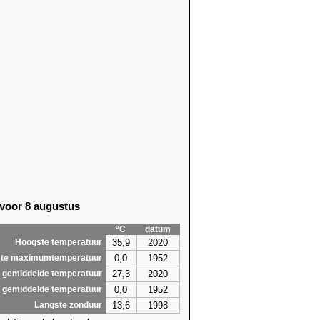
 voor 8 augustus
°C
datum
35,9
2020
Hoogste temperatuur
0,0
1952
te maximumtemperatuur
27,3
2020
 gemiddelde temperatuur
0,0
1952
 gemiddelde temperatuur
13,6
1998
Langste zonduur