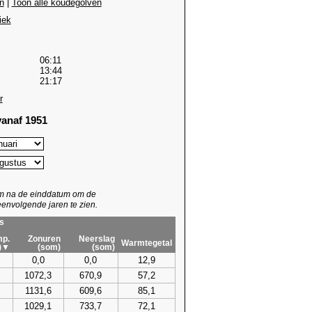
n
|
Toon alle koudegolven
iek
06:11
13:44
21:17
r
anaf 1951
um na de einddatum om de
envolgende jaren te zien.
s
p.
Zonuren
Neerslag
Warmtegetal
)▼
(som)
(som)
0,0
0,0
12,9
1072,3
670,9
57,2
1131,6
609,6
85,1
1029,1
733,7
72,1