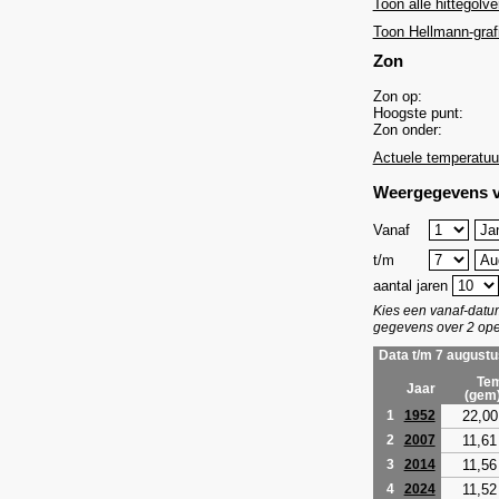
Toon alle hittegolve
Toon Hellmann-graf
Zon
Zon op:
Hoogste punt:
Zon onder:
Actuele temperatuu
Weergegevens v
Vanaf
t/m
aantal jaren
Kies een vanaf-dat
gegevens over 2 ope
Data t/m 7 augustu
Tem
Jaar
(gem
22,00
1
1952
11,61
2
2007
11,56
3
2014
11,52
4
2024