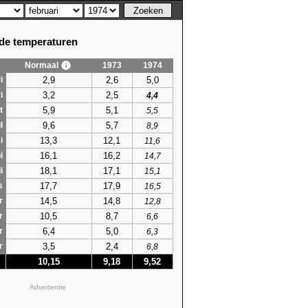
e temperaturen
Normaal
1973
1974
2,9
2,6
5,0
i
3,2
2,5
i
4,4
5,9
5,1
t
5,5
9,6
5,7
l
8,9
13,3
12,1
i
11,6
16,1
16,2
i
14,7
18,1
17,1
i
15,1
17,7
17,9
s
16,5
14,5
14,8
r
12,8
10,5
8,7
r
6,6
6,4
5,0
r
6,3
3,5
2,4
r
6,8
10,15
9,18
9,52
Advertentie