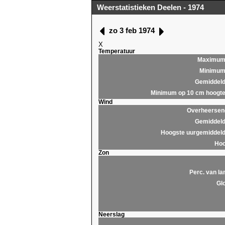
Weerstatistieken Deelen - 1974
zo 3 feb 1974
X
Temperatuur
Maximu
Minimu
Gemiddel
Minimum op 10 cm hoogt
Wind
Overheersend
Gemiddeld
Hoogste uurgemiddeld
Hoo
Zon
Perc. van la
Glo
Neerslag