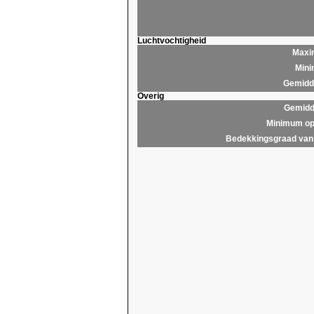
Luchtvochtigheid
Maxim
Mini
Gemidde
Overig
Gemidd
Minimum op
Bedekkingsgraad van 