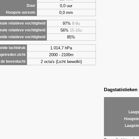
0,0 uur
Duur
0,0 mm
Hoogste uursom
97%
8-9u
ale relatieve vochtigheid
56%
15-16u
male relatieve vochtigheid
85%
lde relatieve vochtigheid
1.014,7 hPa
elde luchtdruk
2000 - 2100m
getreden zicht
2 octa's (Licht bewolkt)
de bovenlucht
Dagstatistieken
Laags
Hoogste
Laagste